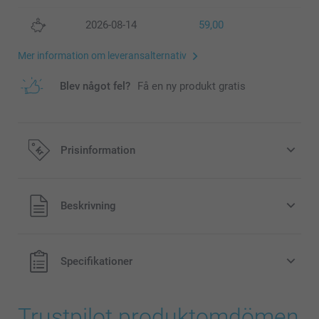
2026-08-14
59,00
Mer information om leveransalternativ
Blev något fel?
Få en ny produkt gratis
Prisinformation
Alla priser är i svenska kronor (SEK), inklusive moms och
Beskrivning
exklusive porto.
Specifikationer
Trustpilot produktomdömen