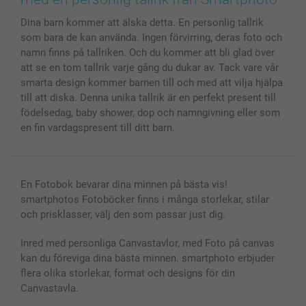
MyNameBook
Villkor och garantier
Priser & betalning
Dina barn kommer att älska detta. En personlig tallrik
Fotoalmanackor & Fotoagenda
Investor Relations
Status på beställningar
som bara de kan använda. Ingen förvirring, deras foto och
Fotoramar & Tillbehör
namn finns på tallriken. Och du kommer att bli glad över
Presentkort
att se en tom tallrik varje gång du dukar av. Tack vare vår
Alla fotoprodukter
smarta design kommer barnen till och med att vilja hjälpa
till att diska. Denna unika tallrik är en perfekt present till
födelsedag, baby shower, dop och namngivning eller som
en fin vardagspresent till ditt barn.
En Fotobok bevarar dina minnen på bästa vis!
smartphotos Fotoböcker finns i många storlekar, stilar
och prisklasser, välj den som passar just dig.
Inred med personliga Canvastavlor, med Foto på canvas
kan du föreviga dina bästa minnen. smartphoto erbjuder
flera olika storlekar, format och designs för din
Canvastavla.