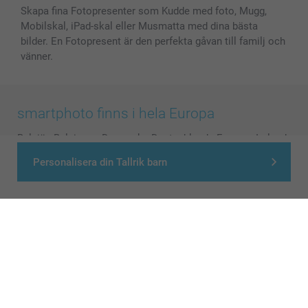
Skapa fina Fotopresenter som Kudde med foto, Mugg,
Mobilskal, iPad-skal eller Musmatta med dina bästa
bilder. En Fotopresent är den perfekta gåvan till familj och
vänner.
smartphoto finns i hela Europa
België
-
Belgique
-
Danmark
-
Deutschland
-
France
-
Ireland
-
Nederland
-
Norge
-
Österreich
-
Schweiz
-
Suisse
-
Personalisera din Tallrik barn
Switzerland
-
Suomi
-
Sverige
-
United Kingdom
-
Other Countries
Alla priser är i svenska kronor (SEK), inklusive moms och exklusive porto.
© smartphoto group. All rights reserved