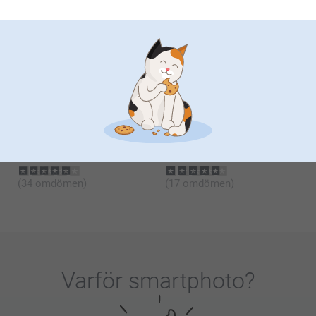
Relaterade produkter
Haklapp
Matlåda
4 varianter
3 varianter
Från
159,00
Från
159,00
(5 omdömen)
(50 omdömen)
Keramikskål
Pennfodral
2 varianter
3 varianter
229,00
Från
159,00
(34 omdömen)
(17 omdömen)
Varför
smartphoto
?