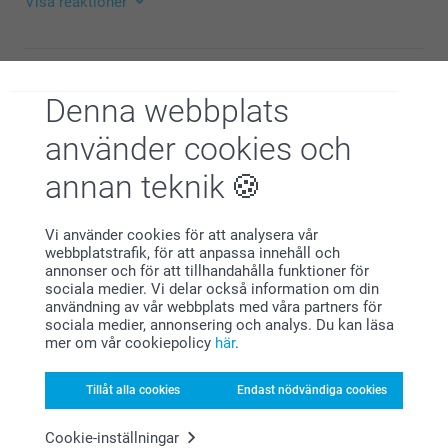
Visa reaktioner
2025-06-18
14:18
Hej
Denna webbplats
Jill,
Stort tack för ⭐️⭐️⭐️⭐️⭐️ och omdöme, kul att du är
2024-05-07
nöjd med tallriken!
använder cookies och
Jag önskar dig en fin dag!
Synd att de inte håller så bra för kniven
Varma hälsningar,
annan teknik
Kirsi @smartphoto
Visa reaktioner
Vi använder cookies för att analysera vår
2024-05-07
webbplatstrafik, för att anpassa innehåll och
10:31
annonser och för att tillhandahålla funktioner för
Hej Jill,
sociala medier. Vi delar också information om din
Agneta Eriksson,
Stort tack för dina 5 stjärnor och omdöme av våra
användning av vår webbplats med våra partners för
2022-06-30
barntallrikar. Tack för att du valt att beställa från
sociala medier, annonsering och analys. Du kan läsa
oss.
Rolig grej, jag gjort igen.
mer om vår cookiepolicy
här
.
Varma hälsningar
Kirsi @smartphoto
Tillåt alla cookies
Endast nödvändiga cookies
Visa mer
Cookie-inställningar