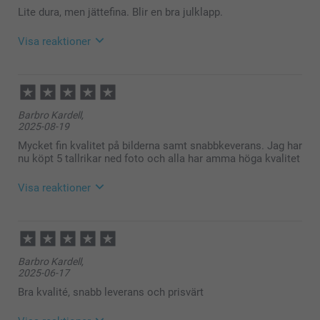
Lite dura, men jättefina. Blir en bra julklapp.
Visa reaktioner
2025-11-11
10:01
Hej
Barbro Kardell,
Stort tack för ⭐️⭐️⭐️⭐️⭐️ och omdöme, så kul att
2025-08-19
tallriksunderläggen blev uppskattade!
Jag önskar dig en fin dag!
Mycket fin kvalitet på bilderna samt snabbkeverans. Jag har
Varma hälsningar,
nu köpt 5 tallrikar ned foto och alla har amma höga kvalitet
Pernilla @smartphoto
Visa reaktioner
2025-08-20
10:20
Hej Barbro,
Barbro Kardell,
Stort tack för dina ⭐️⭐️⭐️⭐️⭐️ och omdöme, underbart
2025-06-17
att höra att du är nöjd med dina beställda tallrikar 🥰
Vi önskar dig en fin dag!
Bra kvalité, snabb leverans och prisvärt
Varma hälsningar,
Kirsi @smartphoto