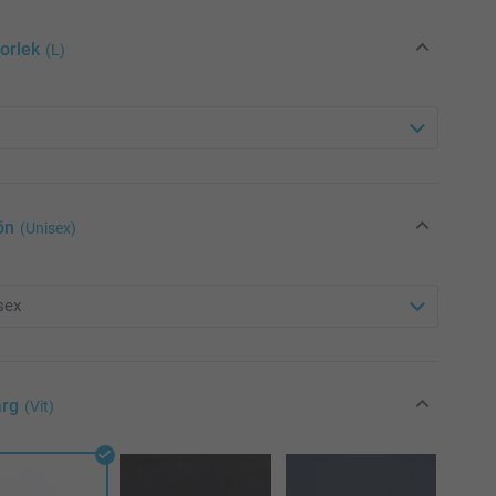
torlek
(L)
ön
(Unisex)
ärg
(Vit)