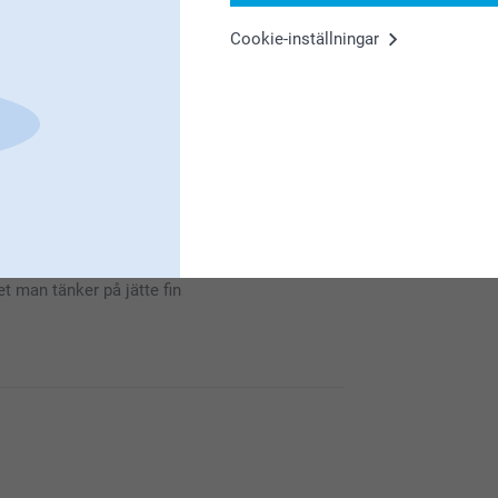
Cookie-inställningar
fekt.
 att vi kan se ifall bildens kanter har blivit
självklart att du ska bli helt nöjd med din tröja!
r nöjd med din t-shirt, vi hoppas att du har
t man tänker på jätte fin
nöjd med din t-shirt, vi hoppas att du har