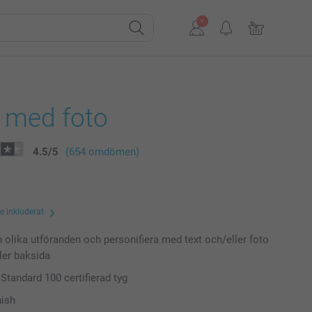
t med foto
4.5
/
5
(654 omdömen)
te inkluderat
n olika utföranden och personifiera med text och/eller foto
ller baksida
tandard 100 certifierad tyg
nish