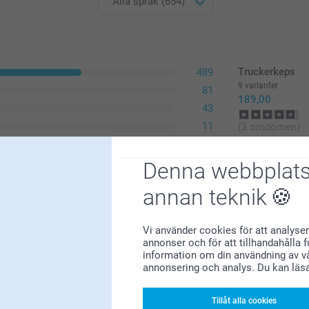
Truckerkeps
489
9 varianter
81
189,00
43
11
(3 omdömen)
30
Denna webbplats
annan teknik
nisex trots att de i verkligheten är avsedda
Vi använder cookies för att analyser
annonser och för att tillhandahålla 
information om din användning av vå
annonsering och analys. Du kan läs
Tillåt alla cookies