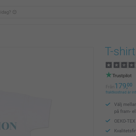
T-shir
179,
00
Från
fraktkostnad är in
Välj mella
på fram- e
OEKO-TEX S
Kvalitetsfi