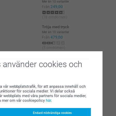
Mer än 10 varianter
Från
249,00
(78 omdömen)
Tröja med tryck
Mer än 10 varianter
Från
479,00
(3 omdömen)
 använder cookies och
a vår webbplatstrafik, för att anpassa innehåll och
funktioner för sociala medier. Vi delar också
r webbplats med våra partners för sociala medier,
a mer om vår cookiepolicy
här
.
Endast nödvändiga cookies