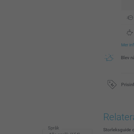
Mer in
Blev n
Prisin
Alla priser är 
Relate
Språk
Storleksguide o