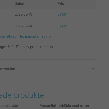
Datum
Pris
2026-08-13
69,00
2026-08-14
59,00
formation om leveransalternativ
ågot fel?
Få en ny produkt gratis
formation
i svenska kronor (SEK), inklusive moms och exklusive porto.
rade produkter
ch tvättråd
Personligt förkläde med namn