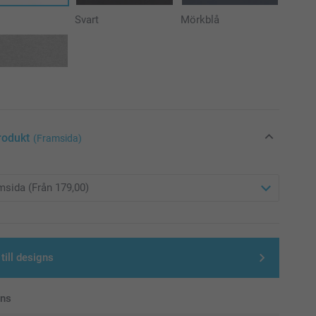
Svart
Mörkblå
rodukt
(Framsida)
till designs
ans