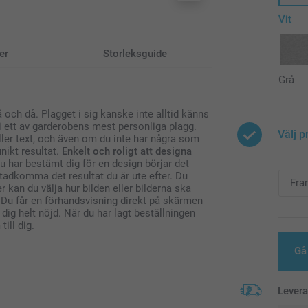
Vit
er
Storleksguide
Grå
 och då. Plagget i sig kanske inte alltid känns
bli ett av garderobens mest personliga plagg.
Välj p
ler text, och även om du inte har några som
nikt resultat.
Enkelt och roligt att designa
u har bestämt dig för en design börjar det
stadkomma det resultat du är ute efter. Du
 kan du välja hur bilden eller bilderna ska
. Du får en förhandsvisning direkt på skärmen
dig helt nöjd. När du har lagt beställningen
ill dig.
Gå 
Lever