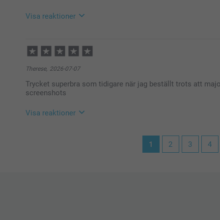
Varma hälsningar,
Kirsi @smartphoto
Visa reaktioner
2026-07-22
11:46
Hej Emelie,
Therese,
2026-07-07
Stort tack för dina ⭐️⭐️⭐️⭐️⭐️ och omdöme, kul att du 
Trycket superbra som tidigare när jag beställt trots att ma
Vi önskar dig en fin dag!
screenshots
Varma hälsningar,
Helene @smartphoto
Visa reaktioner
2026-07-07
1
2
3
4
10:01
Hej Therese,
Stort tack för dina ⭐️⭐️⭐️⭐️⭐️ och omdöme, kul att du 
Vi önskar dig en fin dag!
Varma hälsningar,
Helene @smartphoto