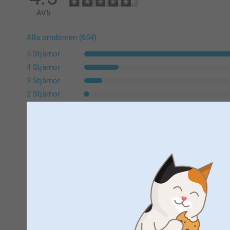
AV
5
Alla omdömen (654)
5 Stjärnor
4 Stjärnor
3 Stjärnor
2 Stjärnor
1 Stjärna
Tomas,
2026-07-28
Aningen lång i storlek eftersom U-ringade tröjor säljs som U
för män. Bilden var lite hackig kanterna längs långsidorna.
Visa reaktioner
2026-07-30