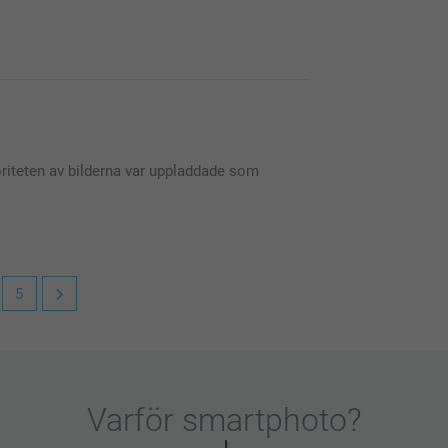
är nöjd med din T-shirt!
joriteten av bilderna var uppladdade som
5
är nöjd med din T-shirt med foto!
Varför
smartphoto
?