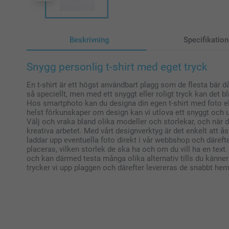
Beskrivning
Specifikation
Snygg personlig t-shirt med eget tryck
En t-shirt är ett högst användbart plagg som de flesta bär då
så speciellt, men med ett snyggt eller roligt tryck kan det 
Hos smartphoto kan du designa din egen t-shirt med foto el
helst förkunskaper om design kan vi utlova ett snyggt och u
Välj och vraka bland olika modeller och storlekar, och när d
kreativa arbetet. Med vårt designverktyg är det enkelt att å
laddar upp eventuella foto direkt i vår webbshop och därefter
placeras, vilken storlek de ska ha och om du vill ha en text
och kan därmed testa många olika alternativ tills du känner 
trycker vi upp plaggen och därefter levereras de snabbt hem t