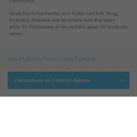
Canvastavla.
Skapa fina Fotopresenter som Kudde med foto, Mugg,
Mobilskal, iPad-skal eller Musmatta med dina bästa
bilder. En Fotopresent är den perfekta gåvan till familj och
vänner.
smartphoto finns i hela Europa
België
-
Belgique
-
Danmark
-
Deutschland
-
France
-
Ireland
-
Nederland
-
Norge
-
Österreich
-
Schweiz
-
Suisse
-
Personalisera din T-shirt grå Baksida
Switzerland
-
Suomi
-
Sverige
-
United Kingdom
-
Other Countries
Alla priser är i svenska kronor (SEK), inklusive moms och exklusive porto.
© smartphoto group. All rights reserved