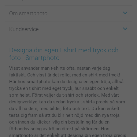
Etiketter
Om smartphoto
Fotokort
Fotopresenter
Om smartphoto
Kundservice
Fotoböcker
För affiliates
Canvas & Väggdekoration
Allmän integritetspolicy
Kontakta oss & FAQ
Bilder, Fotoförstoring & Fotohäften
Cookie Policy
smartgaranti
Designa din egen t shirt med tryck och
Skal till Mobil & Surfplatta
Sitemap
smartbonus
foto | Smartphoto
MyNameBook
Villkor och garantier
Priser & betalning
Visst använder man t-shirts ofta, nästan varje dag
Fotoalmanackor & Fotoagenda
Investor Relations
Status på beställningar
faktiskt. Och visst är det roligt med en shirt med tryck!
Fotoramar & Tillbehör
Här hos smartphoto kan du designa en egen tröja, alltså
Presentkort
trycka en t shirt med eget tryck, hur snabbt och enkelt
Alla fotoprodukter
som helst. Först väljer du t-shirt och storlek. Med vårt
designverktyg kan du sedan trycka t-shirts precis så som
du vill ha dem, med bilder, foto och text. Du kan enkelt
testa dig fram så att du blir helt nöjd med din nya tröja
och innan du klickar iväg din beställning får du en
förhandsvisning av tröjan direkt på skärmen. Hos
smartphoto är det enkelt att designa din egen tröja precis