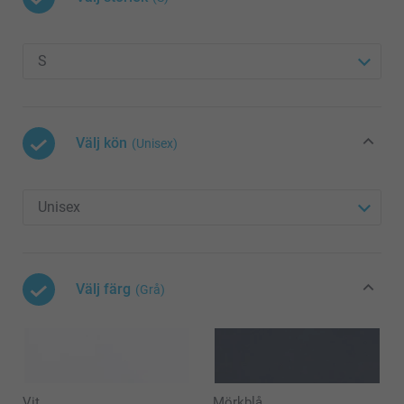
Välj kön
(Unisex)
Välj färg
(Grå)
Vit
Mörkblå