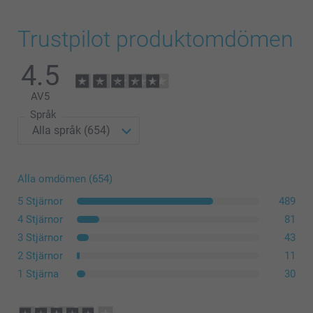
Trustpilot produktomdömen
4.5
3-4 år
42,5 cm
AV
5
Språk
33,5 cm
Tvätta
11,5 cm
Torktumla
5-6 år
Stryka
Alla omdömen (654)
Bleka
5 Stjärnor
489
45,5 cm
Kemtvätt
4 Stjärnor
81
36,5 cm
3 Stjärnor
43
2 Stjärnor
11
12,5 cm
1 Stjärna
30
7-8 år