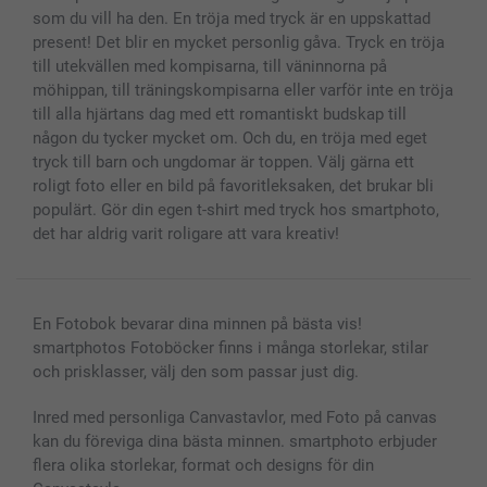
som du vill ha den. En tröja med tryck är en uppskattad
present! Det blir en mycket personlig gåva. Tryck en tröja
till utekvällen med kompisarna, till väninnorna på
möhippan, till träningskompisarna eller varför inte en tröja
till alla hjärtans dag med ett romantiskt budskap till
någon du tycker mycket om. Och du, en tröja med eget
tryck till barn och ungdomar är toppen. Välj gärna ett
roligt foto eller en bild på favoritleksaken, det brukar bli
populärt. Gör din egen t-shirt med tryck hos smartphoto,
det har aldrig varit roligare att vara kreativ!
En Fotobok bevarar dina minnen på bästa vis!
smartphotos Fotoböcker finns i många storlekar, stilar
och prisklasser, välj den som passar just dig.
Inred med personliga Canvastavlor, med Foto på canvas
kan du föreviga dina bästa minnen. smartphoto erbjuder
flera olika storlekar, format och designs för din