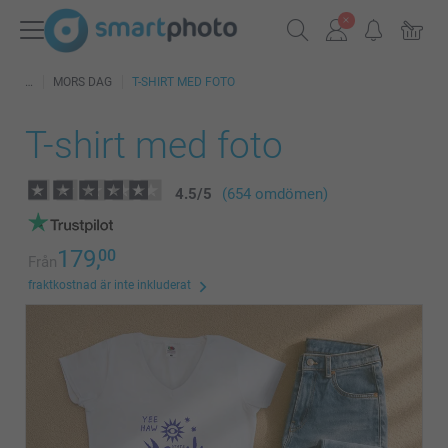
MORS DAG
T-SHIRT MED FOTO
T-shirt med foto
4.5
/
5
(654 omdömen)
179,
00
Från
fraktkostnad är inte inkluderat