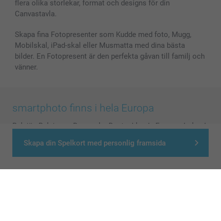
flera olika storlekar, format och designs för din
Alla fotoprodukter
Canvastavla.
Skapa fina Fotopresenter som Kudde med foto, Mugg,
Mobilskal, iPad-skal eller Musmatta med dina bästa
bilder. En Fotopresent är den perfekta gåvan till familj och
vänner.
smartphoto finns i hela Europa
België
-
Belgique
-
Danmark
-
Deutschland
-
France
-
Ireland
-
Nederland
-
Norge
-
Österreich
-
Schweiz
-
Suisse
-
Skapa din Spelkort med personlig framsida
Switzerland
-
Suomi
-
Sverige
-
United Kingdom
-
Other Countries
Alla priser är i svenska kronor (SEK), inklusive moms och exklusive porto.