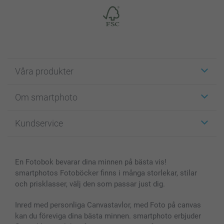
Våra produkter
Etiketter
Om smartphoto
Fotokort
Fotopresenter
Om smartphoto
Kundservice
Fotoböcker
För affiliates
Canvas & Väggdekoration
Allmän integritetspolicy
Kontakta oss & FAQ
Bilder, Fotoförstoring & Fotohäften
Cookie Policy
smartgaranti
En Fotobok bevarar dina minnen på bästa vis!
Skal till Mobil & Surfplatta
Sitemap
smartbonus
smartphotos Fotoböcker finns i många storlekar, stilar
MyNameBook
Villkor och garantier
Priser & betalning
och prisklasser, välj den som passar just dig.
Fotoalmanackor & Fotoagenda
Investor Relations
Status på beställningar
Fotoramar & Tillbehör
Inred med personliga Canvastavlor, med Foto på canvas
kan du föreviga dina bästa minnen. smartphoto erbjuder
Presentkort