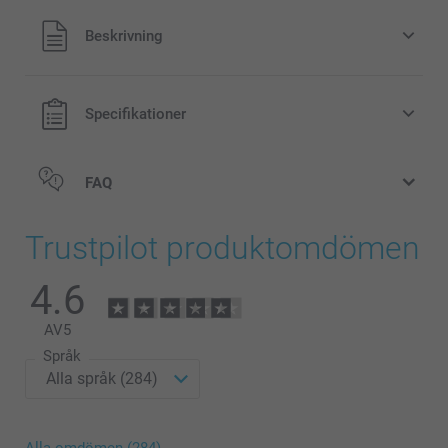
Alla priser är i svenska kronor (SEK), inklusive moms och
Beskrivning
exklusive porto.
Specifikationer
FAQ
Trustpilot produktomdömen
4.6
AV
5
Språk
Alla omdömen (284)