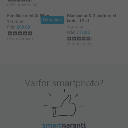
(495 omdömen)
Förkläde med AI-Filter
Glasburkar & Glasrör med
Ny variant
kork - 12 st
3 varianter
Från
209,00
4 varianter
Från
319,00
(3 omdömen)
(3 omdömen)
Varför
smartphoto
?