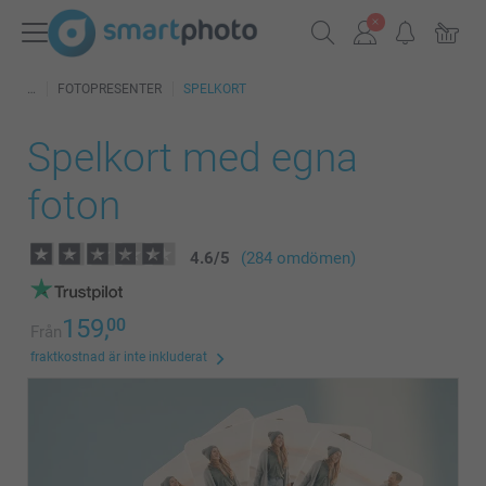
FOTOPRESENTER
SPELKORT
Spelkort med egna
foton
4.6
/
5
(284 omdömen)
159,
00
Från
fraktkostnad är inte inkluderat