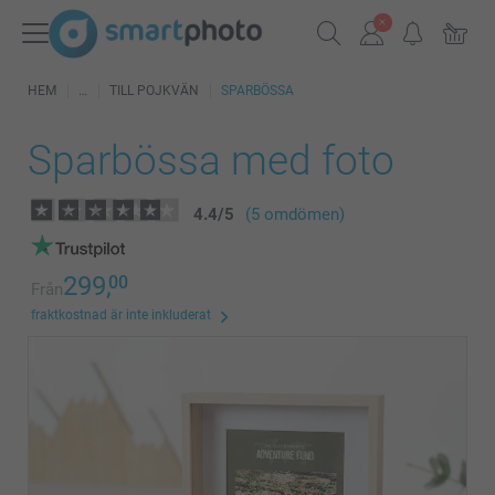
HEM
TILL POJKVÄN
SPARBÖSSA
Sparbössa med foto
4.4
/
5
(5 omdömen)
299,
00
Från
fraktkostnad är inte inkluderat