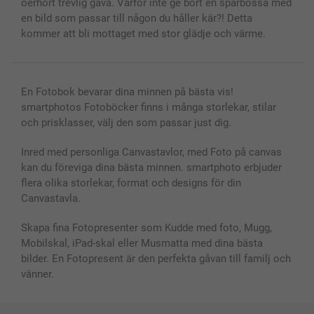
Presentkort
oerhört trevlig gåva. Varför inte ge bort en sparbössa med
en bild som passar till någon du håller kär?! Detta
Alla fotoprodukter
kommer att bli mottaget med stor glädje och värme.
En Fotobok bevarar dina minnen på bästa vis!
smartphotos Fotoböcker finns i många storlekar, stilar
och prisklasser, välj den som passar just dig.
Inred med personliga Canvastavlor, med Foto på canvas
kan du föreviga dina bästa minnen. smartphoto erbjuder
flera olika storlekar, format och designs för din
Canvastavla.
Skapa fina Fotopresenter som Kudde med foto, Mugg,
Mobilskal, iPad-skal eller Musmatta med dina bästa
bilder. En Fotopresent är den perfekta gåvan till familj och
vänner.