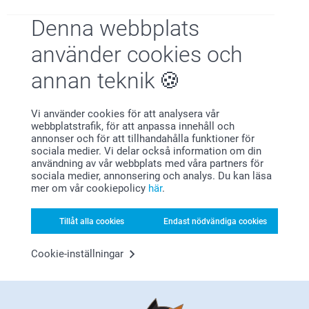
Denna webbplats
Birgitta,
2020-10-08
använder cookies och
Sparbössan var fin men lite dyr i förhållande till utförande.
annan teknik
Relaterade produkter
Vi använder cookies för att analysera vår
Plånbok
Minnesspel
webbplatstrafik, för att anpassa innehåll och
2 varianter
189,00
annonser och för att tillhandahålla funktioner för
159,00
sociala medier. Vi delar också information om din
(91 omdömen)
användning av vår webbplats med våra partners för
(20 omdömen)
sociala medier, annonsering och analys. Du kan läsa
mer om vår cookiepolicy
här
.
Personligt pussel till Alla
Kakburk metall
hjärtans dag
10 varianter
Tillåt alla cookies
Endast nödvändiga cookies
6 varianter
Från
219,00
Från
169,00
(113 omdömen)
Cookie-inställningar
(495 omdömen)
Alla hjärtans dag-presenter till