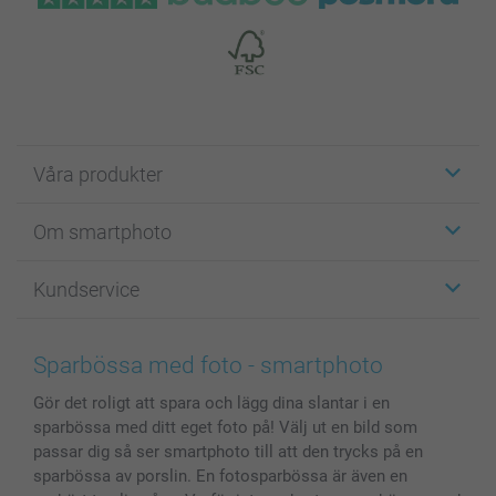
Våra produkter
Etiketter
Om smartphoto
Fotokort
Fotopresenter
Om smartphoto
Kundservice
Fotoböcker
För affiliates
Canvas & Väggdekoration
Allmän integritetspolicy
Kontakta oss & FAQ
Bilder, Fotoförstoring & Fotohäften
Cookie Policy
smartgaranti
Sparbössa med foto - smartphoto
Skal till Mobil & Surfplatta
Sitemap
smartbonus
Gör det roligt att spara och lägg dina slantar i en
MyNameBook
Villkor och garantier
Priser & betalning
sparbössa med ditt eget foto på! Välj ut en bild som
Fotoalmanackor & Fotoagenda
Investor Relations
Status på beställningar
passar dig så ser smartphoto till att den trycks på en
Fotoramar & Tillbehör
sparbössa av porslin. En fotosparbössa är även en