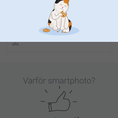
pojkvän
Varje år den 14 februari firar vi kärlekens dag. Alla
hjärtans dag är dagen för att visa hur mycket du
uppskattar din pojkvän, man, pappa, bror eller vän.
Hitta din favorit bland alla våra personliga presenter
och ge honom något speciellt för att fira denna
kärleksdag. Vi har unika presenter som passar för
alla.
Varför
smartphoto
?