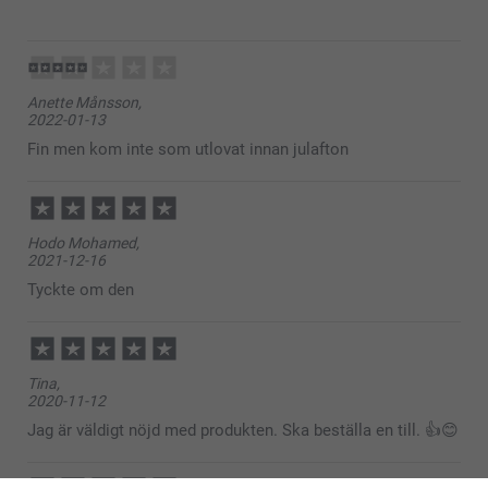
2022-03-11
09:42
Hej Sanna
Anette Månsson,
Stort tack för dina 5 stjärnor och omdöme, kul att du
2022-01-13
är nöjd med din sparbössa med foto, vi hoppas du
har glädje av den under lång tid framöver, och lyckas
Fin men kom inte som utlovat innan julafton
samla ihop till något roligt.
Vi önskar dig en fin dag!
Varma hälsningar,
Johanna, Smartphoto
Hodo Mohamed,
2021-12-16
Tyckte om den
Tina,
2020-11-12
Jag är väldigt nöjd med produkten. Ska beställa en till. 👍😊