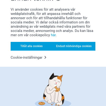
Birgitta,
Vi använder cookies för att analysera vår
2020-10-08
webbplatstrafik, för att anpassa innehåll och
annonser och för att tillhandahålla funktioner för
Sparbössan var fin men lite dyr i förhållande till utförande.
sociala medier. Vi delar också information om din
användning av vår webbplats med våra partners för
Relaterade produkter
sociala medier, annonsering och analys. Du kan läsa
mer om vår cookiepolicy
här
.
Plånbok
Minnesspel
2 varianter
189,00
Tillåt alla cookies
Endast nödvändiga cookies
159,00
(91 omdömen)
Cookie-inställningar
(20 omdömen)
Fotopussel
Kakburk metall
6 varianter
10 varianter
Från
169,00
Från
219,00
(495 omdömen)
(113 omdömen)