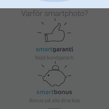
Varför
smartphoto
?
Nöjd kundgaranti
Bonus på alla dina köp