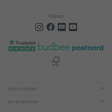
Följ oss
Våra produkter
Etiketter
Om smartphoto
Fotokort
Fotopresenter
Om smartphoto