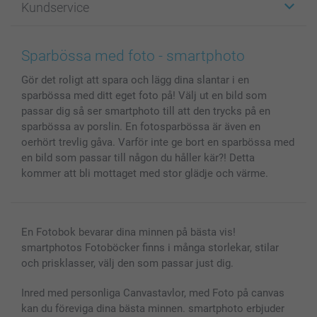
Kundservice
Fotoböcker
För affiliates
Canvas & Väggdekoration
Allmän integritetspolicy
Kontakta oss & FAQ
Bilder, Fotoförstoring & Fotohäften
Cookie Policy
smartgaranti
Sparbössa med foto - smartphoto
Skal till Mobil & Surfplatta
Sitemap
smartbonus
Gör det roligt att spara och lägg dina slantar i en
MyNameBook
Villkor och garantier
Priser & betalning
sparbössa med ditt eget foto på! Välj ut en bild som
Fotoalmanackor & Fotoagenda
Investor Relations
Status på beställningar
passar dig så ser smartphoto till att den trycks på en
Fotoramar & Tillbehör
sparbössa av porslin. En fotosparbössa är även en
Presentkort
oerhört trevlig gåva. Varför inte ge bort en sparbössa med
en bild som passar till någon du håller kär?! Detta
Alla fotoprodukter
kommer att bli mottaget med stor glädje och värme.
En Fotobok bevarar dina minnen på bästa vis!
smartphotos Fotoböcker finns i många storlekar, stilar
och prisklasser, välj den som passar just dig.
Inred med personliga Canvastavlor, med Foto på canvas
kan du föreviga dina bästa minnen. smartphoto erbjuder