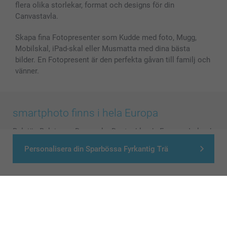
flera olika storlekar, format och designs för din
Canvastavla.
Skapa fina Fotopresenter som Kudde med foto, Mugg,
Mobilskal, iPad-skal eller Musmatta med dina bästa
bilder. En Fotopresent är den perfekta gåvan till familj och
vänner.
smartphoto finns i hela Europa
België
-
Belgique
-
Danmark
-
Deutschland
-
France
-
Ireland
-
Nederland
-
Norge
-
Österreich
-
Schweiz
-
Suisse
-
Personalisera din Sparbössa Fyrkantig Trä
Switzerland
-
Suomi
-
Sverige
-
United Kingdom
-
Other Countries
Alla priser är i svenska kronor (SEK), inklusive moms och exklusive porto.