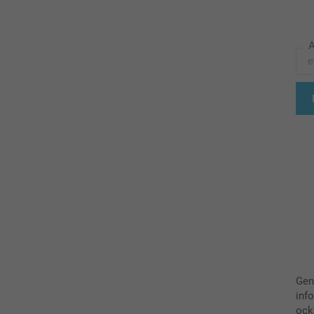
A
Gen
inf
ock