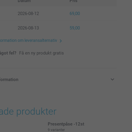
Datum
Pris
2026-08-12
69,00
2026-08-13
59,00
formation om leveransalternativ
ågot fel?
Få en ny produkt gratis
formation
i svenska kronor (SEK), inklusive moms och exklusive porto.
rade produkter
Presentpåse -12st
9 varianter