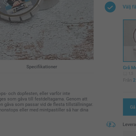
Välj f
Specifikationer
Grå Me
1,5
Från
2
ops- och dopfesten, eller varför inte
es som gåva till festdeltagarna. Genom att
n gåva som passar vid de flesta tillställningar.
Gå 
onstops eller med mintpastiller så har dina
Lever