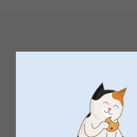
Tack för att du har tagit dig tid att ge oss feedback.
Du får gärna kontakta oss om kvalitén på din produkt 
kika på vad som kan ha gått fel, du når oss på: ku
Varma hälsningar,
Miia, Smartphoto