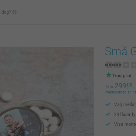
Små G
299,
00
Från
fraktkostnad är in
Välj mella
24 lådor f
Viss monte