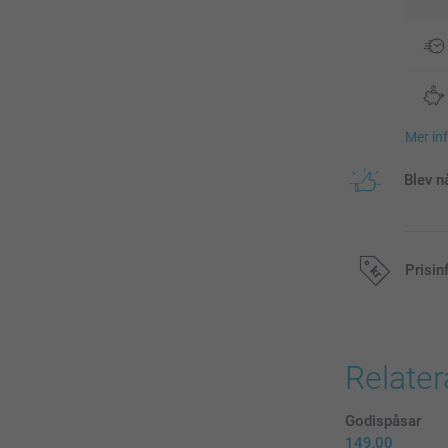
Mer in
Blev n
Prisin
Alla priser är 
Relate
Godispåsar
149,00