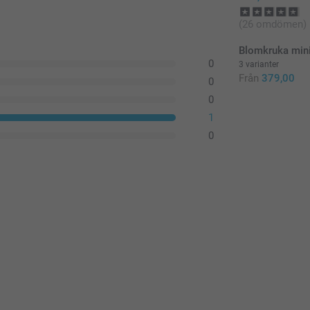
(26 omdömen)
Blomkruka mini
0
3 varianter
Från
379,00
0
0
1
0