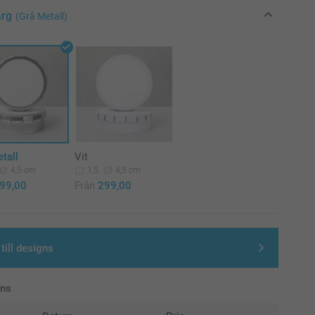
ärg
(Grå Metall)
tall
Vit
4,5 cm
4,5 cm
1,5
99,00
Från
299,00
till designs
ans