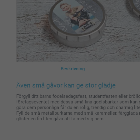
Beskrivning
Även små gåvor kan ge stor glädje
Förgyll ditt barns födelsedagsfest, studentfesten eller bröll
företagseventet med dessa små fina godisburkar som kan g
göra dem personliga får du en rolig, trendig och charmig lite
Fyll de små metallburkarna med små karameller, färgglada n
gäster en fin liten gåva att ta med sig hem.