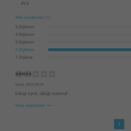
AV
5
Alla omdömen (1)
5 Stjärnor
4 Stjärnor
3 Stjärnor
2 Stjärnor
1 Stjärna
kund,
2022-05-24
Dåligt tryck, dåligt material
Visa reaktioner
2022-05-25
1
08:03
Hej,