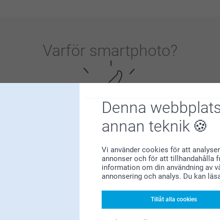
inte är så som du har förväntat dig, så får vi
ndservice@smartphoto.se
Varför
smartphoto
?
Denna webbplats
annan teknik
Nöjd kundgaranti
Vi använder cookies för att analyser
annonser och för att tillhandahålla 
information om din användning av vå
annonsering och analys. Du kan läs
Tillåt alla cookies