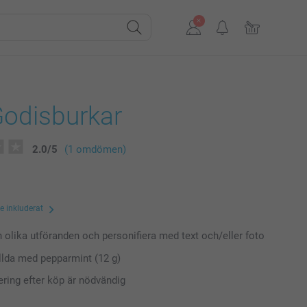
odisburkar
2.0
/
5
(1 omdömen)
te inkluderat
n olika utföranden och personifiera med text och/eller foto
yllda med pepparmint (12 g)
ring efter köp är nödvändig