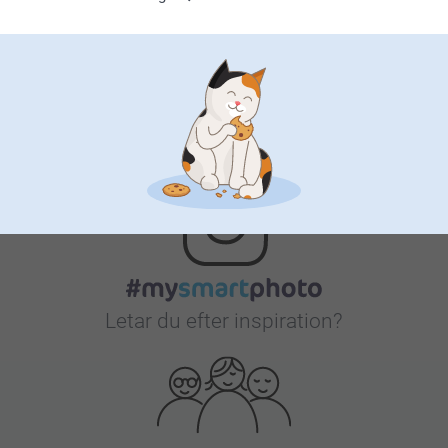
Bonus på alla dina köp
Letar du efter inspiration?