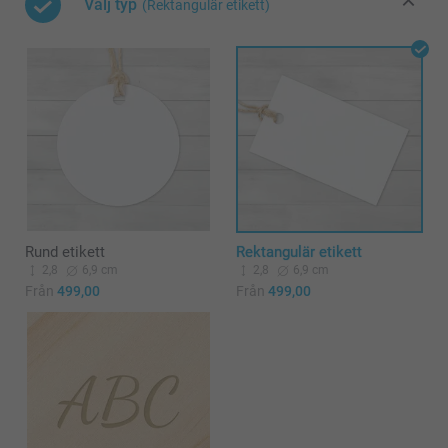
Välj typ
(Rektangulär etikett)
Rund etikett
Rektangulär etikett
2,8
6,9 cm
2,8
6,9 cm
Från
499,00
Från
499,00