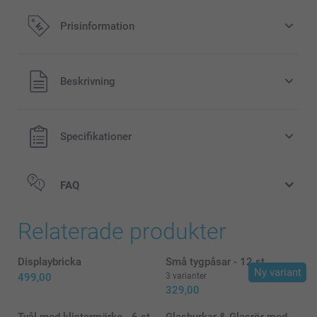
Prisinformation
Alla priser är i svenska kronor (SEK), inklusive moms och
Beskrivning
exklusive porto.
Specifikationer
FAQ
Relaterade produkter
Displaybricka
Små tygpåsar - 12 st
Ny variant
499,00
3 varianter
329,00
Tvål med klistermärke - 6 st
Glasburkar & Glasrör med