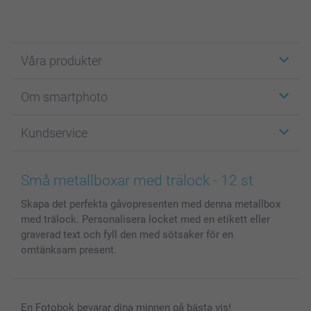
Våra produkter
Etiketter
Om smartphoto
Fotokort
Fotopresenter
Om smartphoto
Kundservice
Fotoböcker
För affiliates
Canvas & Väggdekoration
Allmän integritetspolicy
Kontakta oss & FAQ
Bilder, Fotoförstoring & Fotohäften
Cookie Policy
smartgaranti
Små metallboxar med trälock - 12 st
Skal till Mobil & Surfplatta
Sitemap
smartbonus
Skapa det perfekta gåvopresenten med denna metallbox
MyNameBook
Villkor och garantier
Priser & betalning
med trälock. Personalisera locket med en etikett eller
Fotoalmanackor & Fotoagenda
Investor Relations
Status på beställningar
graverad text och fyll den med sötsaker för en
Fotoramar & Tillbehör
omtänksam present.
Presentkort
Alla fotoprodukter
En Fotobok bevarar dina minnen på bästa vis!