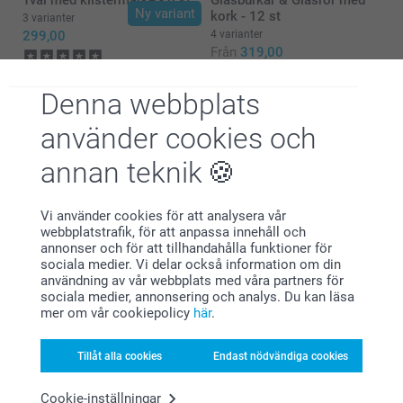
Ny variant
kork - 12 st
3 varianter
299,00
4 varianter
Från
319,00
(1 omdömen)
(3 omdömen)
Denna webbplats
använder cookies och
annan teknik
Varför
smartphoto
?
Vi använder cookies för att analysera vår
webbplatstrafik, för att anpassa innehåll och
annonser och för att tillhandahålla funktioner för
sociala medier. Vi delar också information om din
användning av vår webbplats med våra partners för
sociala medier, annonsering och analys. Du kan läsa
mer om vår cookiepolicy
här
.
Tillåt alla cookies
Endast nödvändiga cookies
Nöjd kundgaranti
Cookie-inställningar