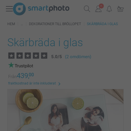
HEM
DEKORATIONER TILL BRÖLLOPET
SKÄRBRÄDA I GLAS
Skärbräda i glas
5.0
/
5
(2 omdömen)
439,
00
Från
fraktkostnad är inte inkluderat