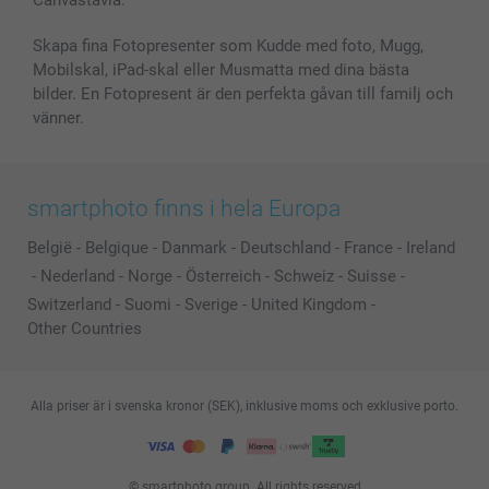
Skapa fina Fotopresenter som Kudde med foto, Mugg,
Mobilskal, iPad-skal eller Musmatta med dina bästa
bilder. En Fotopresent är den perfekta gåvan till familj och
vänner.
smartphoto finns i hela Europa
België
-
Belgique
-
Danmark
-
Deutschland
-
France
-
Ireland
-
Nederland
-
Norge
-
Österreich
-
Schweiz
-
Suisse
-
Switzerland
-
Suomi
-
Sverige
-
United Kingdom
-
Other Countries
Alla priser är i svenska kronor (SEK), inklusive moms och exklusive porto.
© smartphoto group. All rights reserved