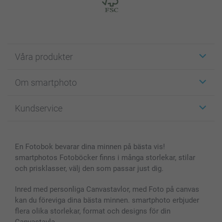
Våra produkter
Etiketter
Om smartphoto
Fotokort
Fotopresenter
Om smartphoto
Kundservice
Fotoböcker
För affiliates
Canvas & Väggdekoration
Allmän integritetspolicy
Kontakta oss & FAQ
Bilder, Fotoförstoring & Fotohäften
Cookie Policy
smartgaranti
En Fotobok bevarar dina minnen på bästa vis!
Skal till Mobil & Surfplatta
Sitemap
smartbonus
smartphotos Fotoböcker finns i många storlekar, stilar
MyNameBook
Villkor och garantier
Priser & betalning
och prisklasser, välj den som passar just dig.
Fotoalmanackor & Fotoagenda
Investor Relations
Status på beställningar
Fotoramar & Tillbehör
Inred med personliga Canvastavlor, med Foto på canvas
kan du föreviga dina bästa minnen. smartphoto erbjuder
Presentkort
flera olika storlekar, format och designs för din
Alla fotoprodukter
Canvastavla.