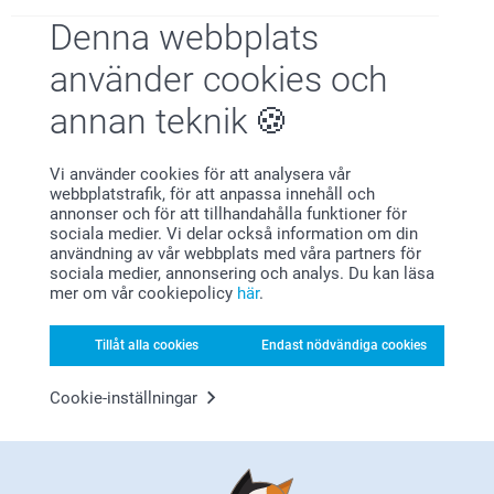
(78 omdömen)
Denna webbplats
Tallriksunderlägg plast -1st
Skärbräda i trä
använder cookies och
4 varianter
3 varianter
Från
119,00
Från
289,00
annan teknik
(82 omdömen)
(19 omdömen)
Vi använder cookies för att analysera vår
webbplatstrafik, för att anpassa innehåll och
annonser och för att tillhandahålla funktioner för
sociala medier. Vi delar också information om din
användning av vår webbplats med våra partners för
sociala medier, annonsering och analys. Du kan läsa
Varför
smartphoto
?
mer om vår cookiepolicy
här
.
Tillåt alla cookies
Endast nödvändiga cookies
Cookie-inställningar
Nöjd kundgaranti