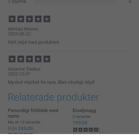
1 Stjärna
0
Mattias Nilsson,
2023-08-22
Helt nöjd med produkten
Katarina Tiselius,
2022-12-31
Mycket mycket fin vara. Blev otroligt nöjd!
Relaterade produkter
Personligt förkläde med
Emaljmugg
namn
2 varianter
Mer än 10 varianter
199,00
Från
249,00
(148 omdömen)