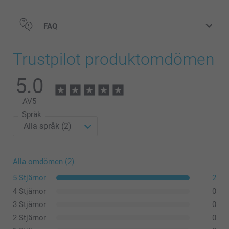
FAQ
Trustpilot produktomdömen
5.0
Tål ej diskmaskin.
AV
5
Språk
Alla omdömen (2)
5 Stjärnor
2
4 Stjärnor
0
3 Stjärnor
0
2 Stjärnor
0