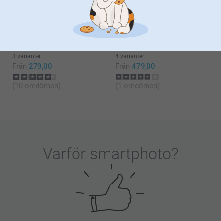
Från
249,00
(34 omdömen)
(78 omdömen)
Termos
Saltkvarn & Pepparkvarn
3 varianter
4 varianter
Från
279,00
Från
479,00
(10 omdömen)
(1 omdömen)
Varför
smartphoto
?