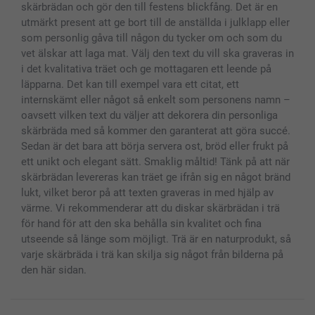
Presentkort
skärbrädan och gör den till festens blickfång. Det är en
utmärkt present att ge bort till de anställda i julklapp eller
Alla fotoprodukter
som personlig gåva till någon du tycker om och som du
vet älskar att laga mat. Välj den text du vill ska graveras in
i det kvalitativa träet och ge mottagaren ett leende på
läpparna. Det kan till exempel vara ett citat, ett
internskämt eller något så enkelt som personens namn –
oavsett vilken text du väljer att dekorera din personliga
skärbräda med så kommer den garanterat att göra succé.
Sedan är det bara att börja servera ost, bröd eller frukt på
ett unikt och elegant sätt. Smaklig måltid! Tänk på att när
skärbrädan levereras kan träet ge ifrån sig en något bränd
lukt, vilket beror på att texten graveras in med hjälp av
värme. Vi rekommenderar att du diskar skärbrädan i trä
för hand för att den ska behålla sin kvalitet och fina
utseende så länge som möjligt. Trä är en naturprodukt, så
varje skärbräda i trä kan skilja sig något från bilderna på
den här sidan.