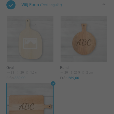
Välj Form
(Rektangulär)
Oval
Rund
33
20
20
26,5
1,5 cm
2 cm
Från
389,00
Från
289,00