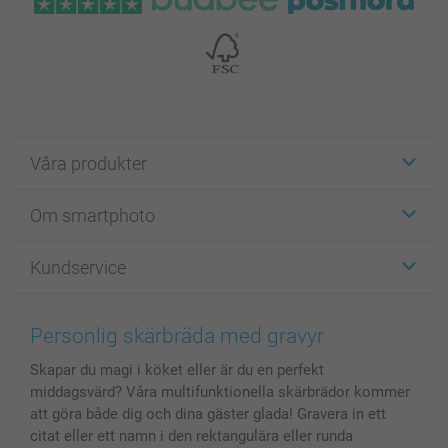
Våra produkter
Etiketter
Om smartphoto
Fotokort
Fotopresenter
Om smartphoto
Kundservice
Fotoböcker
För affiliates
Canvas & Väggdekoration
Allmän integritetspolicy
Kontakta oss & FAQ
Bilder, Fotoförstoring & Fotohäften
Cookie Policy
smartgaranti
Personlig skärbräda med gravyr
Skal till Mobil & Surfplatta
Sitemap
smartbonus
Skapar du magi i köket eller är du en perfekt
MyNameBook
Villkor och garantier
Priser & betalning
middagsvärd? Våra multifunktionella skärbrädor kommer
Fotoalmanackor & Fotoagenda
Investor Relations
Status på beställningar
att göra både dig och dina gäster glada! Gravera in ett
Fotoramar & Tillbehör
citat eller ett namn i den rektangulära eller runda