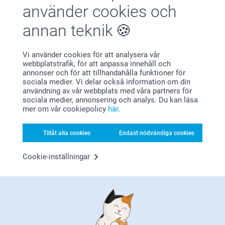
Natali,
Så härligt att läsa, tack för ditt fina omdöme, vi är
använder cookies och
2025-09-18
glada att ha dig som kund!
🩵-liga hälsningar
Så bra och smidigt
annan teknik
Kirsi @smartphoto
Visa reaktioner
Vi använder cookies för att analysera vår
webbplatstrafik, för att anpassa innehåll och
2025-09-19
annonser och för att tillhandahålla funktioner för
10:54
sociala medier. Vi delar också information om din
Hej Natali!
användning av vår webbplats med våra partners för
Emma,
Stort tack för dina ⭐️⭐️⭐️⭐️⭐️ och omdöme, vi är glada
sociala medier, annonsering och analys. Du kan läsa
2024-11-20
att du är nöjd med din skärbräda och hoppas den är
mer om vår cookiepolicy
här
.
till nytta för er en långt id framöver!
Fin!!!!!!!
Vi önskar dig en fin helg!
Varma hälsningar,
Tillåt alla cookies
Endast nödvändiga cookies
Miia @smartphoto
Visa mer
Cookie-inställningar
Relaterade produkter
Personligt förkläde med
Keramikskål
namn
2 varianter
Mer än 10 varianter
229,00