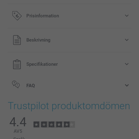
Prisinformation
Alla priser är i svenska kronor (SEK), inklusive moms och
Beskrivning
exklusive porto.
Specifikationer
FAQ
Trustpilot produktomdömen
4.4
AV
5