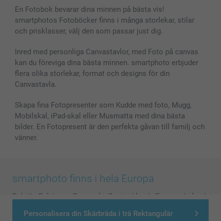
En Fotobok bevarar dina minnen på bästa vis!
smartphotos Fotoböcker finns i många storlekar, stilar
och prisklasser, välj den som passar just dig.
Inred med personliga Canvastavlor, med Foto på canvas
kan du föreviga dina bästa minnen. smartphoto erbjuder
flera olika storlekar, format och designs för din
Canvastavla.
Skapa fina Fotopresenter som Kudde med foto, Mugg,
Mobilskal, iPad-skal eller Musmatta med dina bästa
bilder. En Fotopresent är den perfekta gåvan till familj och
vänner.
smartphoto finns i hela Europa
België
-
Belgique
-
Danmark
-
Deutschland
-
France
-
Ireland
-
Nederland
-
Norge
-
Österreich
-
Schweiz
-
Suisse
-
Personalisera din Skärbräda i trä Rektangulär