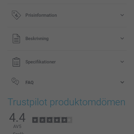
Prisinformation
Alla priser är i svenska kronor (SEK), inklusive moms och
Beskrivning
exklusive porto.
Specifikationer
FAQ
Trustpilot produktomdömen
4.4
AV
5