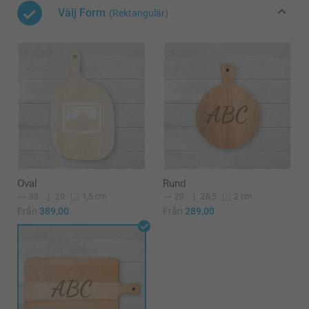
Välj Form
(Rektangulär)
Oval
Rund
33
20
20
26,5
1,5 cm
2 cm
Från
389,00
Från
289,00