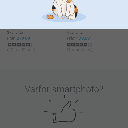
Från
249,00
(34 omdömen)
(78 omdömen)
Termos
Saltkvarn & Pepparkvarn
3 varianter
4 varianter
Från
279,00
Från
479,00
(10 omdömen)
(1 omdömen)
Varför
smartphoto
?