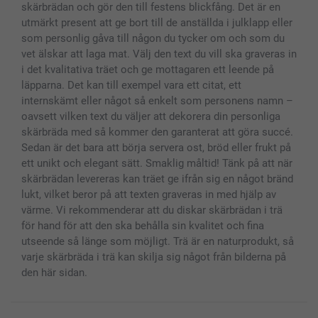
Presentkort
skärbrädan och gör den till festens blickfång. Det är en
utmärkt present att ge bort till de anställda i julklapp eller
Alla fotoprodukter
som personlig gåva till någon du tycker om och som du
vet älskar att laga mat. Välj den text du vill ska graveras in
i det kvalitativa träet och ge mottagaren ett leende på
läpparna. Det kan till exempel vara ett citat, ett
internskämt eller något så enkelt som personens namn –
oavsett vilken text du väljer att dekorera din personliga
skärbräda med så kommer den garanterat att göra succé.
Sedan är det bara att börja servera ost, bröd eller frukt på
ett unikt och elegant sätt. Smaklig måltid! Tänk på att när
skärbrädan levereras kan träet ge ifrån sig en något bränd
lukt, vilket beror på att texten graveras in med hjälp av
värme. Vi rekommenderar att du diskar skärbrädan i trä
för hand för att den ska behålla sin kvalitet och fina
utseende så länge som möjligt. Trä är en naturprodukt, så
varje skärbräda i trä kan skilja sig något från bilderna på
den här sidan.