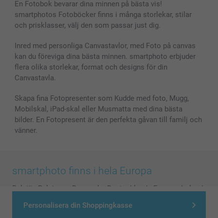
En Fotobok bevarar dina minnen på bästa vis!
smartphotos Fotoböcker finns i många storlekar, stilar
och prisklasser, välj den som passar just dig.
Inred med personliga Canvastavlor, med Foto på canvas
kan du föreviga dina bästa minnen. smartphoto erbjuder
flera olika storlekar, format och designs för din
Canvastavla.
Skapa fina Fotopresenter som Kudde med foto, Mugg,
Mobilskal, iPad-skal eller Musmatta med dina bästa
bilder. En Fotopresent är den perfekta gåvan till familj och
vänner.
smartphoto finns i hela Europa
België
-
Belgique
-
Danmark
-
Deutschland
-
France
-
Ireland
-
Nederland
-
Norge
-
Österreich
-
Schweiz
-
Suisse
-
Personalisera din Shoppingkasse
Switzerland
-
Suomi
-
Sverige
-
United Kingdom
-