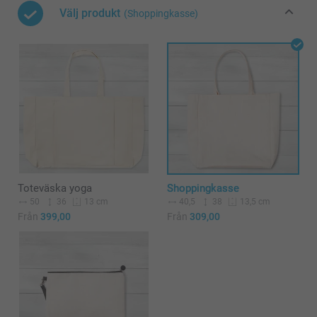
Välj produkt
(Shoppingkasse)
Toteväska yoga
Shoppingkasse
50
36
40,5
38
13 cm
13,5 cm
Från
399,00
Från
309,00