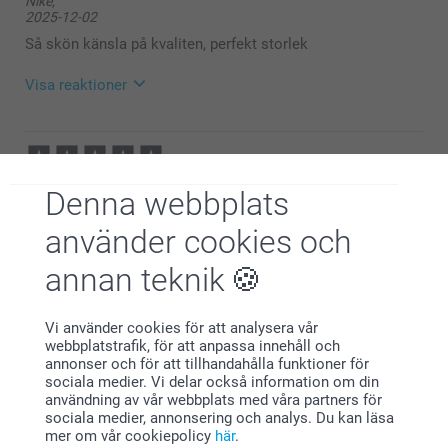
Nike,
Stort tack för ⭐️⭐️⭐️⭐️⭐️ och omdöme av våra
2025-12-02
shoppingkassar.
Tack för att du valt att beställa från oss. 💕
Så skön känsla på kvaliten, perfekt storlek
Varma hälsningar
Pernilla @smartphoto
Visa reaktioner
2025-12-03
08:25
Hej Nike,
Karin Larsson,
Tack för ⭐️⭐️⭐⭐️⭐️! Det glädjer oss att du är nöjd med
Denna webbplats
2024-03-22
din beställning.
🩵-liga hälsningar
Bra storlek och bra kvalitet
använder cookies och
Pernilla @smartphoto
annan teknik
Visa reaktioner
2024-03-25
Vi använder cookies för att analysera vår
14:41
webbplatstrafik, för att anpassa innehåll och
Hej Karin,
annonser och för att tillhandahålla funktioner för
Gun,
Stort tack för dina 5 stjärnor och omdöme, kul att du
sociala medier. Vi delar också information om din
2023-12-31
är nöjd med din shoppingkasse, vi hoppas du har
användning av vår webbplats med våra partners för
användning av den under lång tid framöver!
sociala medier, annonsering och analys. Du kan läsa
Mycket nöjd
Vi önskar dig en fin dag!
mer om vår cookiepolicy
här
.