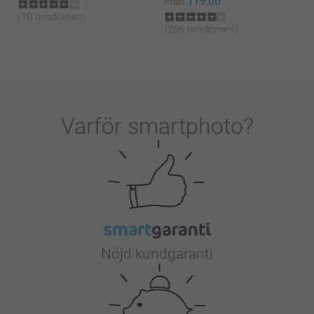
Från
119,00
(10 omdömen)
(266 omdömen)
Varför
smartphoto
?
Nöjd kundgaranti