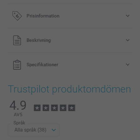
Prisinformation
Alla priser är i svenska kronor (SEK), inklusive moms och
Beskrivning
exklusive porto.
Specifikationer
Trustpilot produktomdömen
4.9
AV
5
Språk