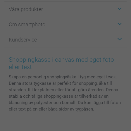
Våra produkter
Etiketter
Om smartphoto
Fotokort
Fotopresenter
Om smartphoto
Kundservice
Fotoböcker
För affiliates
Canvas & Väggdekoration
Allmän integritetspolicy
Kontakta oss & FAQ
Bilder, Fotoförstoring & Fotohäften
Cookie Policy
smartgaranti
Shoppingkasse i canvas med eget foto
Skal till Mobil & Surfplatta
Sitemap
smartbonus
eller text
MyNameBook
Villkor och garantier
Priser & betalning
Skapa en personlig shoppingväska i tyg med eget tryck.
Fotoalmanackor & Fotoagenda
Investor Relations
Status på beställningar
Denna stora tygkasse är perfekt för shopping, åka till
Fotoramar & Tillbehör
stranden, till lekplatsen eller för att göra ärenden. Denna
Presentkort
stabila och tåliga shoppingkasse är tillverkad av en
Alla fotoprodukter
blandning av polyester och bomull. Du kan lägga till foton
eller text på en eller båda sidor av tygpåsen.