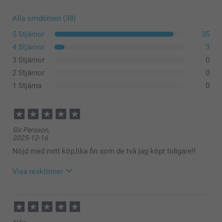
Alla omdömen (38)
5 Stjärnor
35
4 Stjärnor
3
3 Stjärnor
0
2 Stjärnor
0
1 Stjärna
0
Siv Persson,
2025-12-16
Nöjd med mitt köp,lika fin som de två jag köpt tidigare!!
Visa reaktioner
2025-12-19
13:48
Hej Siv,