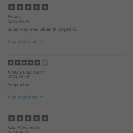
Evelina,
2025-05-26
Super nöjd med bilden till dopet! 👍
Visa reaktioner
2025-06-04
10:54
Hej Evelina,
Kristina Boghicevici,
Stort tack för dina ⭐️⭐️⭐️⭐️⭐️ och omdöme, kul att du
2024-06-18
är nöjd med servettringar!
Det är ett enkelt men fint sätt att förhöja dukningen
Toppen bra
med.
Vi önskar dig en fin dag!
Visa reaktioner
Varma hälsningar,
Miia @smartphoto
2024-06-19
13:46
Hej Kristina,
Mikael Timmerlöv,
Tusen tack för dina 4 stjärnor. Personliga
2024-06-12