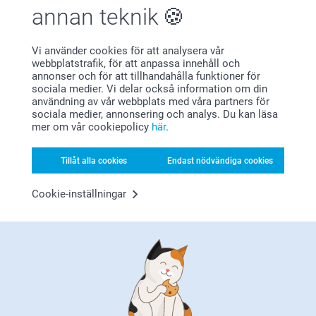
2022-06-14
annan teknik
11:57
Hej Åsa
Visa mer
Stort tack för dina 5 stjärnor och omdöme av våra
Vi använder cookies för att analysera vår
servettringar.
webbplatstrafik, för att anpassa innehåll och
Relaterade produkter
En kul detalj att duka fram vid festen och som kan
annonser och för att tillhandahålla funktioner för
knyta samman ett helt tema! Tack för att du valt att
sociala medier. Vi delar också information om din
beställa hos oss.
användning av vår webbplats med våra partners för
Vas i frostat glas
Menykort (12 st)
Varma hälsningar
sociala medier, annonsering och analys. Du kan läsa
Johanna, Smartphoto
149,00
99,00
mer om vår cookiepolicy
här
.
(13 omdömen)
(1 omdömen)
Tillåt alla cookies
Endast nödvändiga cookies
Vimplar
Godispåse DIY
179,00
2 varianter
Cookie-inställningar
179,00
(100 omdömen)
Varför
smartphoto
?