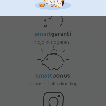
Nöjd kundgaranti
Bonus på alla dina köp