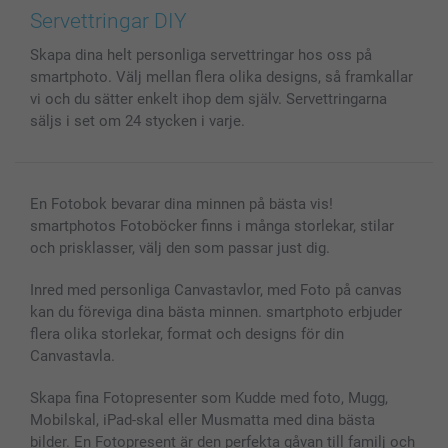
Bilder, Fotoförstoring & Fotohäften
Cookie Policy
smartgaranti
Servettringar DIY
Skal till Mobil & Surfplatta
Sitemap
smartbonus
Skapa dina helt personliga servettringar hos oss på
MyNameBook
Villkor och garantier
Priser & betalning
smartphoto. Välj mellan flera olika designs, så framkallar
Fotoalmanackor & Fotoagenda
Investor Relations
Status på beställningar
vi och du sätter enkelt ihop dem själv. Servettringarna
Fotoramar & Tillbehör
säljs i set om 24 stycken i varje.
Presentkort
Alla fotoprodukter
En Fotobok bevarar dina minnen på bästa vis!
smartphotos Fotoböcker finns i många storlekar, stilar
och prisklasser, välj den som passar just dig.
Inred med personliga Canvastavlor, med Foto på canvas
kan du föreviga dina bästa minnen. smartphoto erbjuder
flera olika storlekar, format och designs för din
Canvastavla.
Skapa fina Fotopresenter som Kudde med foto, Mugg,
Mobilskal, iPad-skal eller Musmatta med dina bästa
bilder. En Fotopresent är den perfekta gåvan till familj och