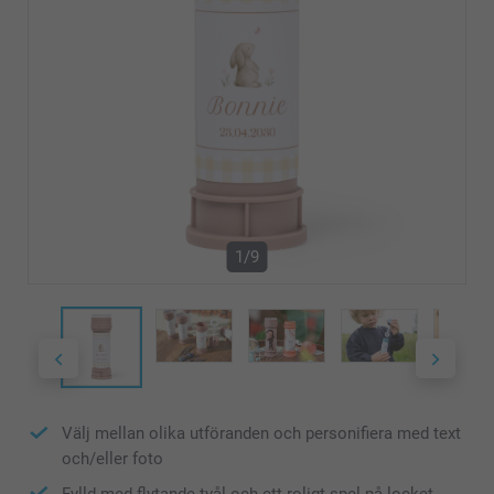
1/9
Välj mellan olika utföranden och personifiera med text
och/eller foto
Fylld med flytande tvål och ett roligt spel på locket