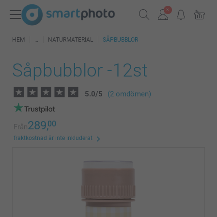
HEM
NATURMATERIAL
SÅPBUBBLOR
Såpbubblor -12st
5.0
/
5
(2 omdömen)
289,
00
Från
fraktkostnad är inte inkluderat