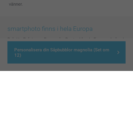
vänner.
smartphoto finns i hela Europa
België
-
Belgique
-
Danmark
-
Deutschland
-
France
-
Ireland
-
Nederland
-
Norge
-
Österreich
-
Schweiz
-
Suisse
-
Personalisera din Såpbubblor magnolia (Set om
Switzerland
-
Suomi
-
Sverige
-
United Kingdom
-
12)
Other Countries
Alla priser är i svenska kronor (SEK), inklusive moms och exklusive porto.
© smartphoto group. All rights reserved