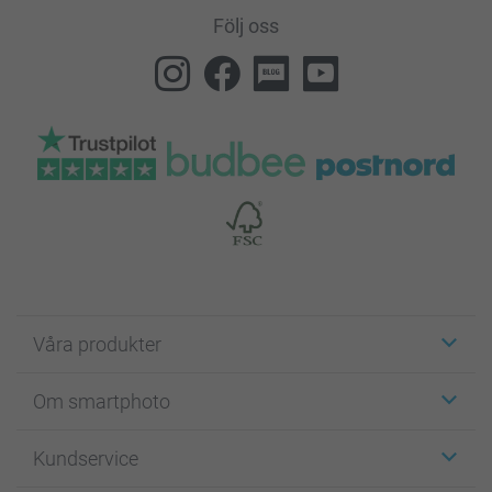
Följ oss
Våra produkter
Etiketter
Om smartphoto
Fotokort
Fotopresenter
Om smartphoto
Kundservice
Fotoböcker
För affiliates