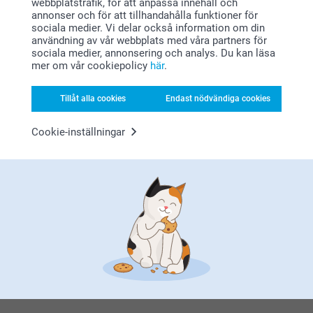
webbplatstrafik, för att anpassa innehåll och
Varma hälsningar
Visa reaktioner
annonser och för att tillhandahålla funktioner för
Johanna, Smartphoto
sociala medier. Vi delar också information om din
användning av vår webbplats med våra partners för
2022-05-19
Relaterade produkter
sociala medier, annonsering och analys. Du kan läsa
07:50
mer om vår cookiepolicy
här
.
Hej
Stort tack för dina 5 stjärnor och omdöme av våra
Tvål med klistermärke - 6 st
Pennset
såpbubblor.
Ny variant
Tillåt alla cookies
Endast nödvändiga cookies
3 varianter
4 varianter
Tack för att du valt att beställa hos oss.
299,00
Från
139,00
Varma hälsningar
Cookie-inställningar
Miia, Smartphoto
(1 omdömen)
Displaybricka
Godispåse med fotoomslag
499,00
8 varianter
Från
109,00
(20 omdömen)