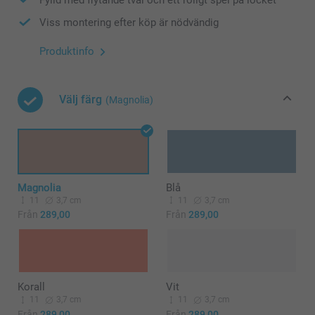
Viss montering efter köp är nödvändig
Produktinfo
Välj färg
(Magnolia)
Magnolia
Blå
11
3,7 cm
11
3,7 cm
Från
289,00
Från
289,00
Korall
Vit
11
3,7 cm
11
3,7 cm
Från
289,00
Från
289,00