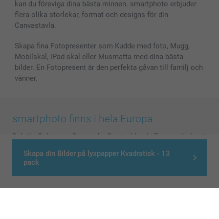
kan du föreviga dina bästa minnen. smartphoto erbjuder
flera olika storlekar, format och designs för din
Canvastavla.
Skapa fina Fotopresenter som Kudde med foto, Mugg,
Mobilskal, iPad-skal eller Musmatta med dina bästa
bilder. En Fotopresent är den perfekta gåvan till familj och
vänner.
smartphoto finns i hela Europa
België
-
Belgique
-
Danmark
-
Deutschland
-
France
-
Ireland
-
Nederland
-
Norge
-
Österreich
-
Schweiz
-
Suisse
-
Skapa din Bilder på lyxpapper Kvadratisk - 13
Switzerland
-
Suomi
-
Sverige
-
United Kingdom
-
pack
Other Countries
Alla priser är i svenska kronor (SEK), inklusive moms och exklusive porto.