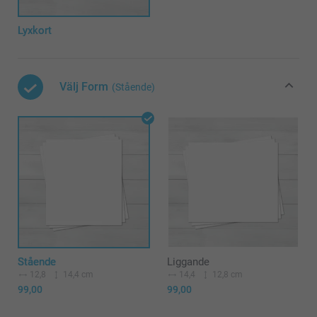
Lyxkort
Välj Form
(Stående)
Stående
Liggande
12,8
14,4 cm
14,4
12,8 cm
99,00
99,00