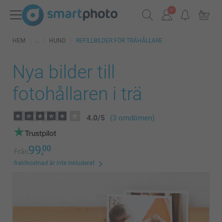
HEM
HUND
REFILLBILDER FÖR TRÄHÅLLARE
Nya bilder till
fotohållaren i trä
4.0
/
5
(3 omdömen)
99,
00
Från
fraktkostnad är inte inkluderat