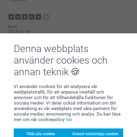
Lyxkort
Berit,
2025-10-16
Önskar att jag själv kunde lägga in text och fotozoner.
Denna webbplats
Visa reaktioner
använder cookies och
2025-10-17
annan teknik
11:04
Hej Berit,
Johan Enström,
Stort tack för dina ⭐️⭐️⭐️⭐️ och omdöme av våra
Vi använder cookies för att analysera vår
2024-01-07
bordskalendrar med egna bilder.
webbplatstrafik, för att anpassa innehåll och
Varma hälsningar
En fin kalender, som vanligt. I år köpte vi påfyllning.
annonser och för att tillhandahålla funktioner för
Kirsi @smartphoto
sociala medier. Vi delar också information om din
Postertavla
användning av vår webbplats med våra partners för
sociala medier, annonsering och analys. Du kan läsa
mer om vår cookiepolicy
här
.
Andres Monar,
2024-01-01
Tillåt alla cookies
Endast nödvändiga cookies
Samma här tyvärr