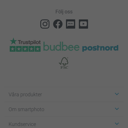
Följ oss
Våra produkter
Etiketter
Om smartphoto
Fotokort
Fotopresenter
Om smartphoto
Kundservice
Fotoböcker
För affiliates