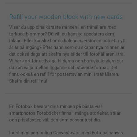
Canvas & Väggdekoration
Allmän integritetspolicy
Kontakta oss & FAQ
Bilder, Fotoförstoring & Fotohäften
Cookie Policy
smartgaranti
Refill your wooden block with new cards
Skal till Mobil & Surfplatta
Sitemap
smartbonus
Visar du upp dina käraste minnen i en trähållare med
MyNameBook
Villkor och garantier
Priser & betalning
torkade blommor? Då vill du kanske uppdatera dem
Fotoalmanackor & Fotoagenda
Investor Relations
Status på beställningar
ibland. Eller kanske har du kalenderversionen och ett nytt
Fotoramar & Tillbehör
år är på ingång? Efter hand som du skapar nya minnen är
Presentkort
det också dags att skaffa nya bilder till fotohållaren i trä.
Vi har kort för de lyxiga bilderna och bordskalendern där
Alla fotoprodukter
du kan välja mellan liggande och stående format. Det
finns också en refill för postertavlan mini i trähållaren.
Skaffa din refill nu!
En Fotobok bevarar dina minnen på bästa vis!
smartphotos Fotoböcker finns i många storlekar, stilar
och prisklasser, välj den som passar just dig.
Inred med personliga Canvastavlor, med Foto på canvas