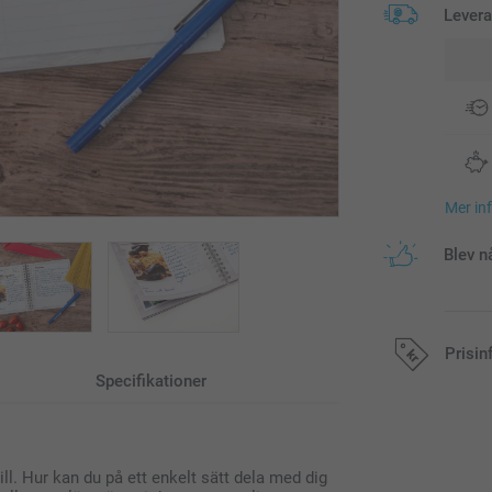
Lever
Mer in
Blev n
Prisin
Specifikationer
Alla priser är 
ll. Hur kan du på ett enkelt sätt dela med dig