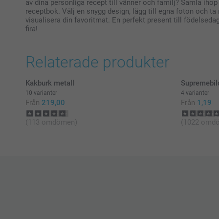
av dina personliga recept till vänner och familj? Samla ihop 
receptbok. Välj en snygg design, lägg till egna foton och ta
visualisera din favoritmat. En perfekt present till födelsedag,
fira!
Relaterade produkter
Kakburk metall
Supremebild
10 varianter
4 varianter
Från
219,00
Från
1,19
(113 omdömen)
(1022 omd