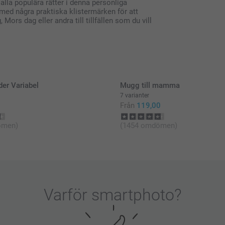
alla populära rätter i denna personliga
 med några praktiska klistermärken för att
 Mors dag eller andra till tillfällen som du vill
er Variabel
Mugg till mamma
7 varianter
Från
119,00
ömen)
(1454 omdömen)
Varför
smartphoto
?