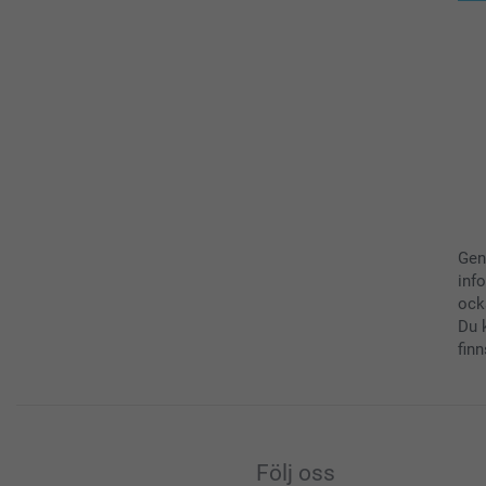
Gen
inf
ock
Du 
finn
Följ oss