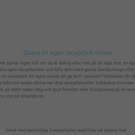
Skapa en egen receptbok online
Det spelar ingen roll om du är duktig eller inte på att laga mat, en
a egna receptböcker och fylla dem med gamla familjerecept eller m
te en receptbok för egna recept att ge bort i present? Kokboken får e
upp en bild och sedan skriva ner dina receptfavoriter. Kokboken kom
ok på nätet redan idag och bjud familjen eller kompisarna på en sma
hos oss på smartphoto.
Inred med personliga Canvastavlor, med Foto på canvas kan