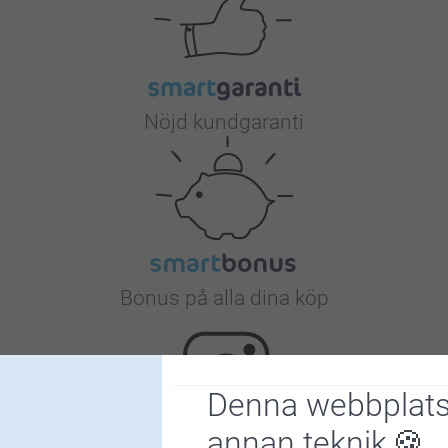
Nöjd kundgaranti
Bonus på alla dina köp
Denna webbplats
annan teknik