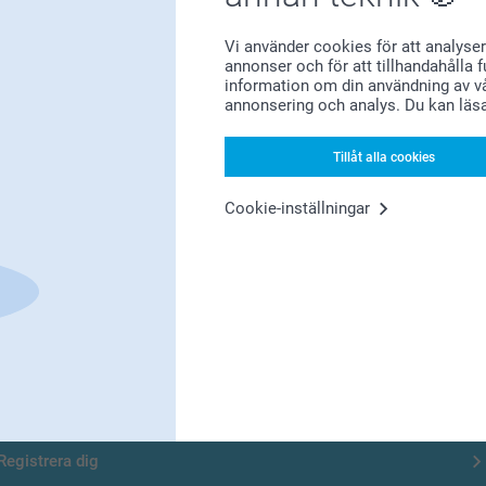
Letar du efter inspiration?
Vi använder cookies för att analyser
annonser och för att tillhandahålla 
information om din användning av vå
annonsering och analys. Du kan läs
Tillåt alla cookies
Cookie-inställningar
Förstklassig kundservice
Registrera dig till vårt nyhetsbrev
nge din e-postadress här
Registrera dig