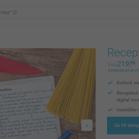
Recep
219,
00
Från
fraktkostnad är in
Kokbok me
Receptbok 
digital re
Innehåller 
Gå till desi