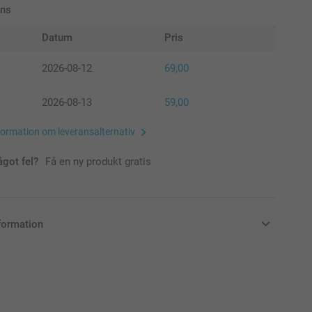
ans
Datum
Pris
2026-08-12
69,00
2026-08-13
59,00
formation om leveransalternativ
ågot fel?
Få en ny produkt gratis
formation
i svenska kronor (SEK), inklusive moms och exklusive porto.