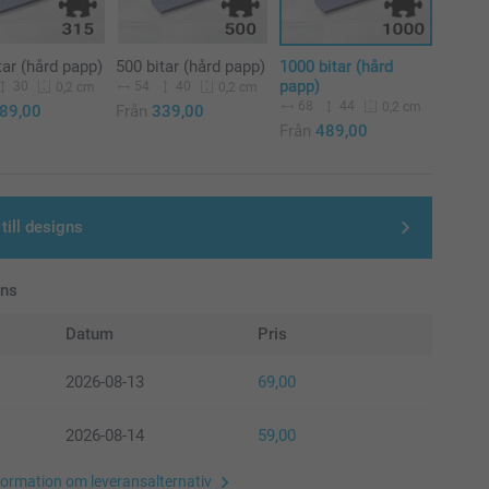
tar (hård papp)
500 bitar (hård papp)
1000 bitar (hård
papp)
30
54
40
0,2 cm
0,2 cm
68
44
0,2 cm
89,00
Från
339,00
Från
489,00
till designs
ans
Datum
Pris
2026-08-13
69,00
2026-08-14
59,00
formation om leveransalternativ