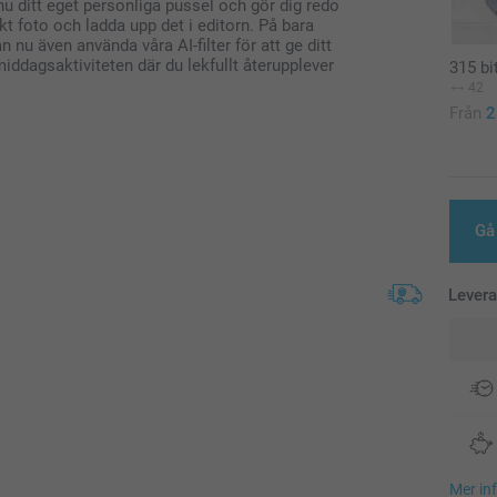
 nu ditt eget personliga pussel och gör dig redo
rikt foto och ladda upp det i editorn. På bara
 nu även använda våra AI-filter för att ge ditt
iddagsaktiviteten där du lekfullt återupplever
315 bi
42
Från
2
Gå 
Lever
Mer in