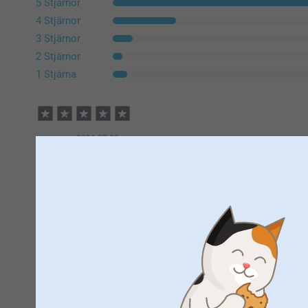
5 Stjärnor
4 Stjärnor
3 Stjärnor
2 Stjärnor
1 Stjärna
customer,
2026-07-30
Väldigt nöjd. Bra bild och kvalitet. Blev uppskattad
Ing-Britt,
2026-07-27
Jättefint pussel
Visa reaktioner
2026-07-30