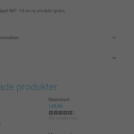
ågot fel?
Få en ny produkt gratis
formation
i svenska kronor (SEK), inklusive moms och exklusive porto.
rade produkter
Memokort
149,00
(40 omdömen)
)