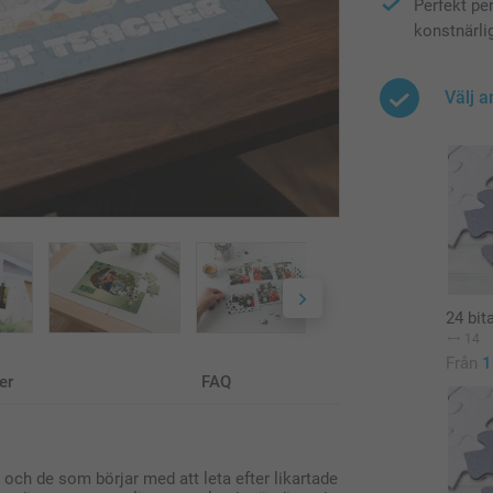
Perfekt per
konstnärli
Välj a
24 bit
14
Från
1
er
FAQ
 och de som börjar med att leta efter likartade