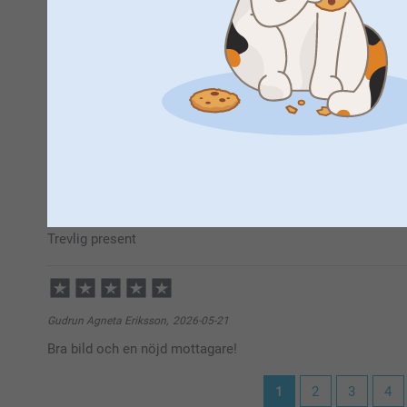
11:57
Hej Ing-Britt,
Stort tack för ⭐️⭐️⭐️⭐️⭐️ och omdöme av våra pussel.
Kurt Emtman,
2026-06-09
Tack för att du valt att beställa från oss. 💕
Bra kvalitet
Varma hälsningar
Kirsi @smartphoto
Visa reaktioner
2026-06-09
14:42
Hej Kurt,
MG,
2026-05-28
Tack för din fina återkoppling. Vad roligt att höra att
Trevlig present
nöjd.
Vi hoppas att få välkomna dig tillbaka snart igen
Vänligen
Gudrun Agneta Eriksson,
2026-05-21
Miia @smartphoto
Bra bild och en nöjd mottagare!
1
2
3
4