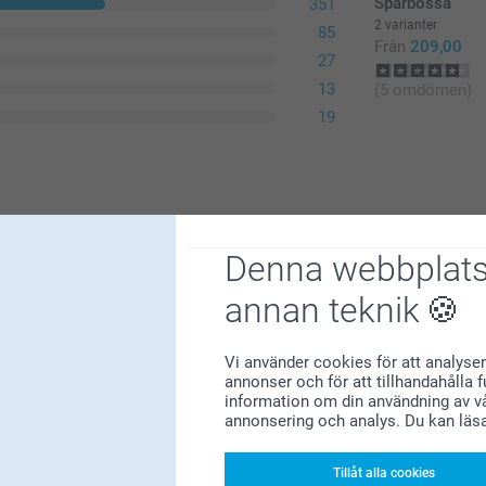
Sparbössa
351
2 varianter
85
Från
209,00
27
13
(5 omdömen)
19
Denna webbplats
annan teknik
Vi använder cookies för att analyser
annonser och för att tillhandahålla 
information om din användning av vå
annonsering och analys. Du kan läs
Tillåt alla cookies