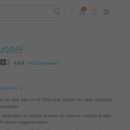
ussel
4.5
/
5
(495 omdömen)
te inkluderat
e för alla: från 24 till 1000 bitar, perfekt för både nybörjare
a pusslare
värdesätta: en hållbar present att njuta av i många år eller
till vacker väggdekoration