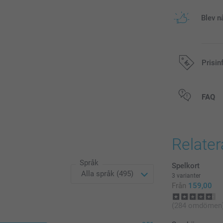
Blev n
Prisin
Alla priser är 
FAQ
Relate
Språk
Spelkort
3 varianter
Från
159,00
(284 omdömen