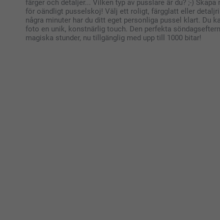
färger och detaljer... Vilken typ av pusslare är du? ;-) Skapa
för oändligt pusselskoj! Välj ett roligt, färgglatt eller detalj
några minuter har du ditt eget personliga pussel klart. Du kan
foto en unik, konstnärlig touch. Den perfekta söndagsefterm
magiska stunder, nu tillgänglig med upp till 1000 bitar!