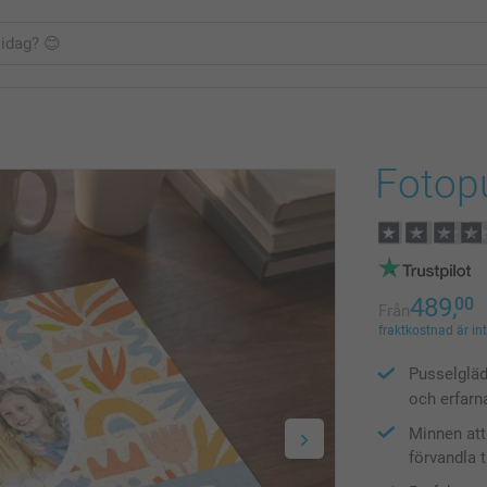
Fotop
489,
00
Från
fraktkostnad är in
Pusselglädj
och erfarn
Minnen att 
förvandla 