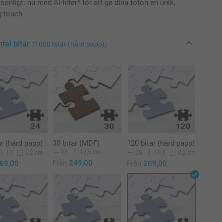
sonligt: nu med AI-filter* för att ge dina foton en unik,
g touch
ntal bitar
(1000 bitar (hård papp))
ar (hård papp)
30 bitar (MDF)
120 bitar (hård papp)
25
17,5 cm
10
28
19,5
0,2 cm
0,2 cm
Från
249,00
69,00
Från
209,00