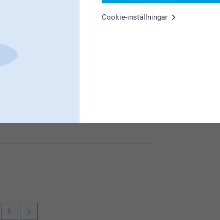
Cookie-inställningar
 bilden blev som du tänkt dig och att du är
5