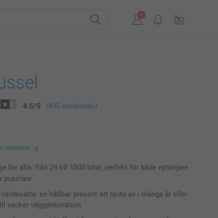
ussel
4.5
/
5
(495 omdömen)
te inkluderat
e för alla: från 24 till 1000 bitar, perfekt för både nybörjare
a pusslare
värdesätta: en hållbar present att njuta av i många år eller
till vacker väggdekoration