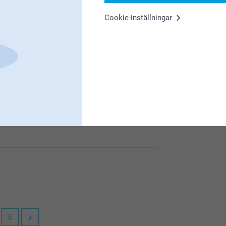
Cookie-inställningar
 bilden blev som du tänkt dig och att du är
5