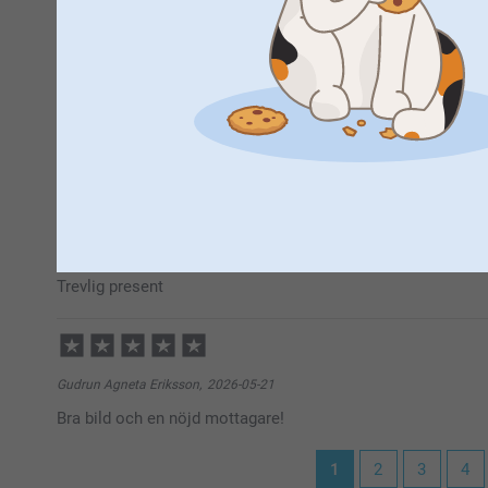
11:57
Hej Ing-Britt,
Stort tack för ⭐️⭐️⭐️⭐️⭐️ och omdöme av våra pussel.
Kurt Emtman,
2026-06-09
Tack för att du valt att beställa från oss. 💕
Bra kvalitet
Varma hälsningar
Kirsi @smartphoto
Visa reaktioner
2026-06-09
14:42
Hej Kurt,
MG,
2026-05-28
Tack för din fina återkoppling. Vad roligt att höra att
Trevlig present
nöjd.
Vi hoppas att få välkomna dig tillbaka snart igen
Vänligen
Gudrun Agneta Eriksson,
2026-05-21
Miia @smartphoto
Bra bild och en nöjd mottagare!
1
2
3
4