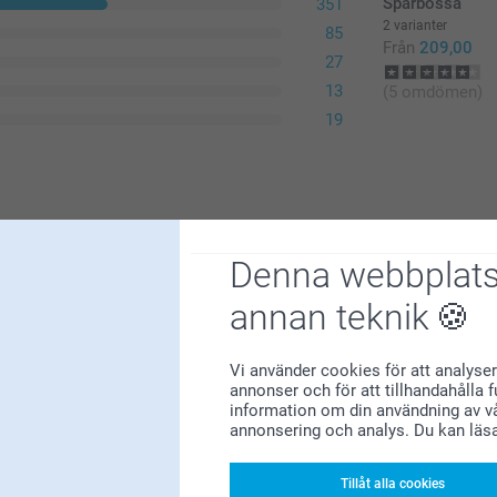
Sparbössa
351
2 varianter
85
Från
209,00
27
13
(5 omdömen)
19
Denna webbplats
annan teknik
Vi använder cookies för att analyser
annonser och för att tillhandahålla 
information om din användning av vå
annonsering och analys. Du kan läs
Tillåt alla cookies