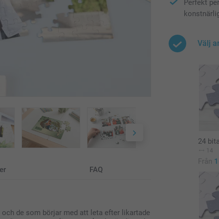
Perfekt per
konstnärli
Välj a
24 bit
14
Från
1
er
FAQ
 och de som börjar med att leta efter likartade