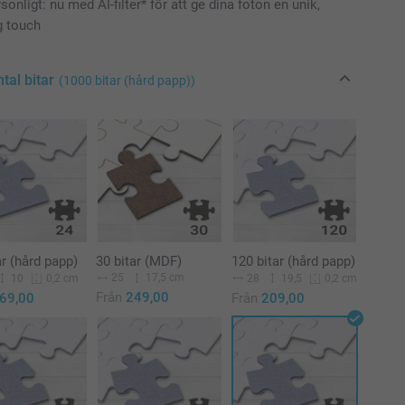
sonligt: nu med AI-filter* för att ge dina foton en unik,
g touch
ntal bitar
(1000 bitar (hård papp))
ar (hård papp)
30 bitar (MDF)
120 bitar (hård papp)
25
17,5 cm
10
28
19,5
0,2 cm
0,2 cm
Från
249,00
69,00
Från
209,00