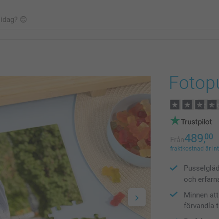
Fotop
489,
00
Från
fraktkostnad är in
Pusselglädj
och erfarn
Minnen att 
förvandla 