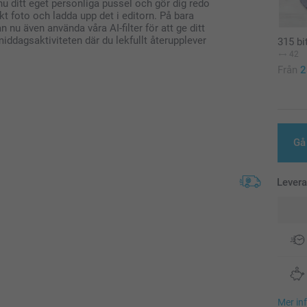
 nu ditt eget personliga pussel och gör dig redo
rikt foto och ladda upp det i editorn. På bara
 nu även använda våra AI-filter för att ge ditt
iddagsaktiviteten där du lekfullt återupplever
315 bi
42
Från
2
Gå 
Lever
Mer in