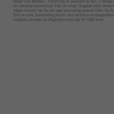
färger och detaljer... Vilken typ av pusslare är du? ;-) Skapa
för oändligt pusselskoj! Välj ett roligt, färgglatt eller detalj
några minuter har du ditt eget personliga pussel klart. Du kan
foto en unik, konstnärlig touch. Den perfekta söndagsefterm
magiska stunder, nu tillgänglig med upp till 1000 bitar!