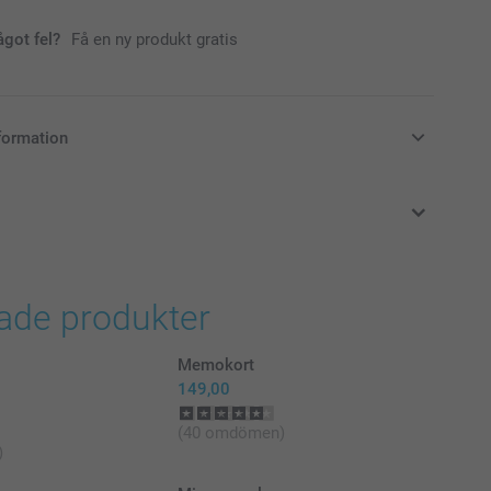
ågot fel?
Få en ny produkt gratis
formation
i svenska kronor (SEK), inklusive moms och exklusive porto.
rade produkter
Memokort
149,00
(40 omdömen)
)