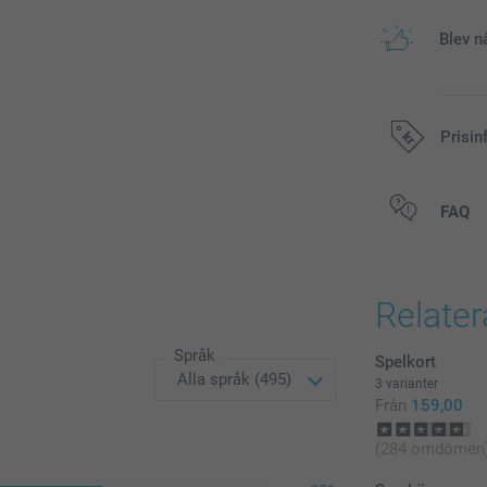
Blev n
Prisin
Alla priser är 
FAQ
Relate
Språk
Spelkort
3 varianter
Från
159,00
(284 omdömen