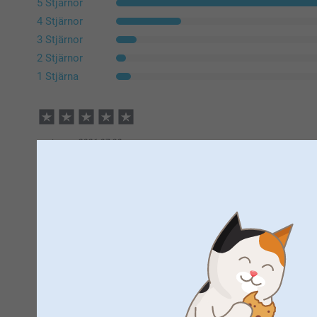
5 Stjärnor
4 Stjärnor
3 Stjärnor
2 Stjärnor
1 Stjärna
customer,
2026-07-30
Väldigt nöjd. Bra bild och kvalitet. Blev uppskattad
Ing-Britt,
2026-07-27
Jättefint pussel
Visa reaktioner
2026-07-30