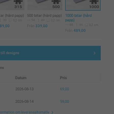
tar (hård papp)
500 bitar (hård papp)
1000 bitar (hård
papp)
30
54
40
0,2 cm
0,2 cm
68
44
0,2 cm
89,00
Från
339,00
Från
489,00
till designs
ans
Datum
Pris
2026-08-13
69,00
2026-08-14
59,00
formation om leveransalternativ