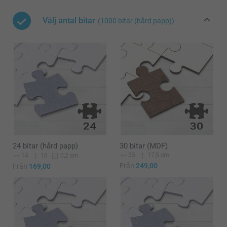
Välj antal bitar
(1000 bitar (hård papp))
24 bitar (hård papp)
30 bitar (MDF)
25
17,5 cm
14
10
0,2 cm
Från
249,00
Från
169,00