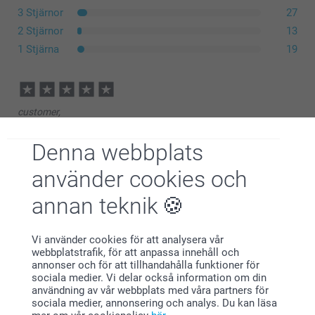
3 Stjärnor
27
2 Stjärnor
13
1 Stjärna
19
customer,
2026-07-30
Väldigt nöjd. Bra bild och kvalitet. Blev uppskattad
Denna webbplats
använder cookies och
annan teknik
Ing-Britt,
2026-07-27
Jättefint pussel
Vi använder cookies för att analysera vår
webbplatstrafik, för att anpassa innehåll och
Visa reaktioner
annonser och för att tillhandahålla funktioner för
sociala medier. Vi delar också information om din
användning av vår webbplats med våra partners för
2026-07-30
sociala medier, annonsering och analys. Du kan läsa
11:57