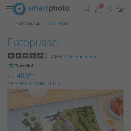
KONFIRMATION
FOTOPUSSEL
Fotopussel
4.5
/
5
(495 omdömen)
489,
00
Från
fraktkostnad är inte inkluderat