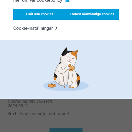
mer om vår cookiepolicy
här
.
Hej Ing-Britt,
Kurt Emtman,
Stort tack för ⭐️⭐️⭐️⭐️⭐️ och omdöme av våra pussel.
2026-06-09
Tack för att du valt att beställa från oss. 💕
Tillåt alla cookies
Endast nödvändiga cookies
Varma hälsningar
Bra kvalitet
Kirsi @smartphoto
Cookie-inställningar
Visa reaktioner
2026-06-09
14:42
Hej Kurt,
MG,
2026-05-28
Tack för din fina återkoppling. Vad roligt att höra att
bilden blev som du tänkt dig och att du är nöjd.
Trevlig present
Vi hoppas att få välkomna dig tillbaka snart igen
Vänligen
Miia @smartphoto
Gudrun Agneta Eriksson,
2026-05-21
Bra bild och en nöjd mottagare!