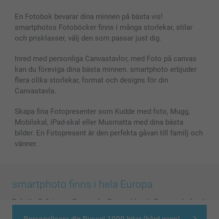
Bilder, Fotoförstoring & Fotohäften
Cookie Policy
smartgaranti
En Fotobok bevarar dina minnen på bästa vis!
Skal till Mobil & Surfplatta
Sitemap
smartbonus
smartphotos Fotoböcker finns i många storlekar, stilar
MyNameBook
Villkor och garantier
Priser & betalning
och prisklasser, välj den som passar just dig.
Fotoalmanackor & Fotoagenda
Investor Relations
Status på beställningar
Fotoramar & Tillbehör
Inred med personliga Canvastavlor, med Foto på canvas
kan du föreviga dina bästa minnen. smartphoto erbjuder
Presentkort
flera olika storlekar, format och designs för din
Alla fotoprodukter
Canvastavla.
Skapa fina Fotopresenter som Kudde med foto, Mugg,
Mobilskal, iPad-skal eller Musmatta med dina bästa
bilder. En Fotopresent är den perfekta gåvan till familj och
vänner.
smartphoto finns i hela Europa
België
-
Belgique
-
Danmark
-
Deutschland
-
France
-
Ireland
-
Nederland
-
Norge
-
Österreich
-
Schweiz
-
Suisse
-
Personalisera din Pussel 1000 bitar (hård papp)