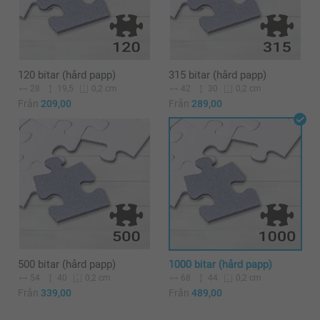
120 bitar (hård papp)
315 bitar (hård papp)
28
19,5
42
30
0,2 cm
0,2 cm
Från
209,00
Från
289,00
500 bitar (hård papp)
1000 bitar (hård papp)
54
40
68
44
0,2 cm
0,2 cm
Från
339,00
Från
489,00