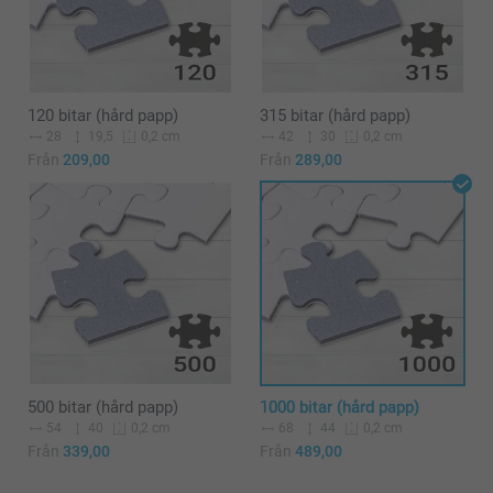
120 bitar (hård papp)
315 bitar (hård papp)
28
19,5
42
30
0,2 cm
0,2 cm
Från
209,00
Från
289,00
500 bitar (hård papp)
1000 bitar (hård papp)
54
40
68
44
0,2 cm
0,2 cm
Från
339,00
Från
489,00