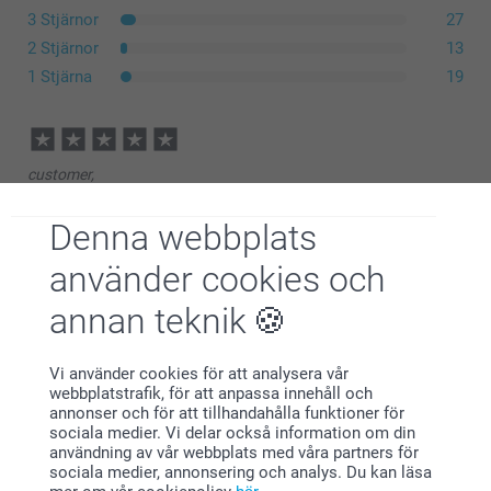
3 Stjärnor
27
2 Stjärnor
13
1 Stjärna
19
customer,
2026-07-30
Väldigt nöjd. Bra bild och kvalitet. Blev uppskattad
Denna webbplats
använder cookies och
annan teknik
Ing-Britt,
2026-07-27
Jättefint pussel
Vi använder cookies för att analysera vår
webbplatstrafik, för att anpassa innehåll och
Visa reaktioner
annonser och för att tillhandahålla funktioner för
sociala medier. Vi delar också information om din
användning av vår webbplats med våra partners för
2026-07-30
sociala medier, annonsering och analys. Du kan läsa
11:57