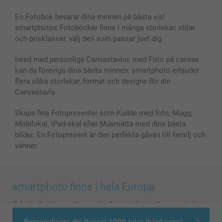
Bilder, Fotoförstoring & Fotohäften
Cookie Policy
smartgaranti
En Fotobok bevarar dina minnen på bästa vis!
Skal till Mobil & Surfplatta
Sitemap
smartbonus
smartphotos Fotoböcker finns i många storlekar, stilar
MyNameBook
Villkor och garantier
Priser & betalning
och prisklasser, välj den som passar just dig.
Fotoalmanackor & Fotoagenda
Investor Relations
Status på beställningar
Fotoramar & Tillbehör
Inred med personliga Canvastavlor, med Foto på canvas
kan du föreviga dina bästa minnen. smartphoto erbjuder
Presentkort
flera olika storlekar, format och designs för din
Alla fotoprodukter
Canvastavla.
Skapa fina Fotopresenter som Kudde med foto, Mugg,
Mobilskal, iPad-skal eller Musmatta med dina bästa
bilder. En Fotopresent är den perfekta gåvan till familj och
vänner.
smartphoto finns i hela Europa
België
-
Belgique
-
Danmark
-
Deutschland
-
France
-
Ireland
-
Nederland
-
Norge
-
Österreich
-
Schweiz
-
Suisse
-
Personalisera din Pussel 1000 bitar (hård papp)