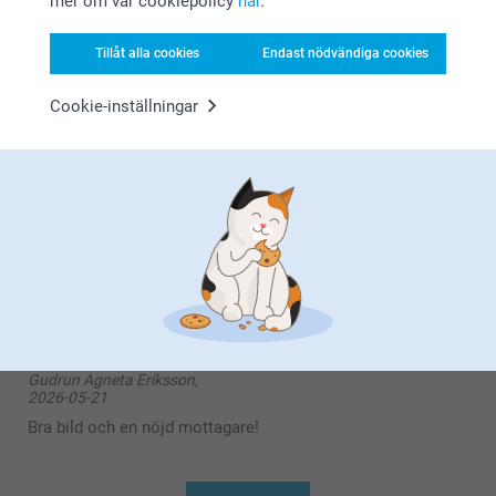
mer om vår cookiepolicy
här
.
Hej Ing-Britt,
Kurt Emtman,
Stort tack för ⭐️⭐️⭐️⭐️⭐️ och omdöme av våra pussel.
2026-06-09
Tack för att du valt att beställa från oss. 💕
Tillåt alla cookies
Endast nödvändiga cookies
Varma hälsningar
Bra kvalitet
Kirsi @smartphoto
Cookie-inställningar
Visa reaktioner
2026-06-09
14:42
Hej Kurt,
MG,
2026-05-28
Tack för din fina återkoppling. Vad roligt att höra att
bilden blev som du tänkt dig och att du är nöjd.
Trevlig present
Vi hoppas att få välkomna dig tillbaka snart igen
Vänligen
Miia @smartphoto
Gudrun Agneta Eriksson,
2026-05-21
Bra bild och en nöjd mottagare!