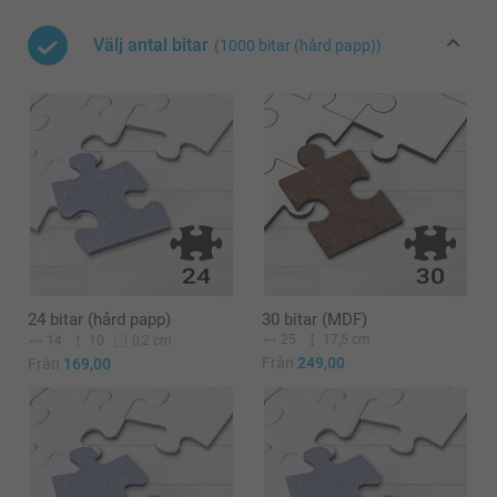
Välj antal bitar
(1000 bitar (hård papp))
24 bitar (hård papp)
30 bitar (MDF)
25
17,5 cm
14
10
0,2 cm
Från
249,00
Från
169,00