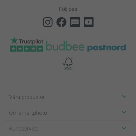
Följ oss
Våra produkter
Etiketter
Om smartphoto
Fotokort
Fotopresenter
Om smartphoto
Kundservice
Fotoböcker
För affiliates