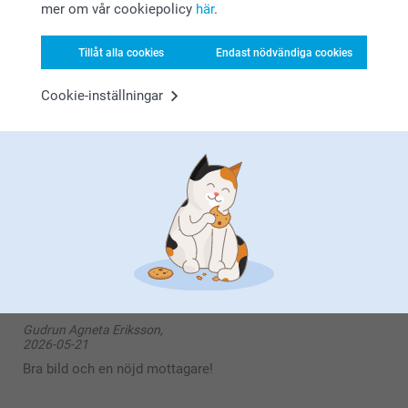
mer om vår cookiepolicy
här
.
11:57
Hej Ing-Britt,
Kurt Emtman,
Stort tack för ⭐️⭐️⭐️⭐️⭐️ och omdöme av våra pussel.
Tillåt alla cookies
Endast nödvändiga cookies
2026-06-09
Tack för att du valt att beställa från oss. 💕
Varma hälsningar
Bra kvalitet
Kirsi @smartphoto
Cookie-inställningar
Visa reaktioner
2026-06-09
14:42
Hej Kurt,
MG,
2026-05-28
Tack för din fina återkoppling. Vad roligt att höra att
bilden blev som du tänkt dig och att du är nöjd.
Trevlig present
Vi hoppas att få välkomna dig tillbaka snart igen
Vänligen
Miia @smartphoto
Gudrun Agneta Eriksson,
2026-05-21
Bra bild och en nöjd mottagare!