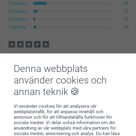
4 Stjärnor
85
3 Stjärnor
27
2 Stjärnor
13
1 Stjärna
19
customer,
2026-07-30
Denna webbplats
Väldigt nöjd. Bra bild och kvalitet. Blev uppskattad
använder cookies och
annan teknik
Ing-Britt,
2026-07-27
Jättefint pussel
Vi använder cookies för att analysera vår
webbplatstrafik, för att anpassa innehåll och
annonser och för att tillhandahålla funktioner för
Visa reaktioner
sociala medier. Vi delar också information om din
användning av vår webbplats med våra partners för
sociala medier, annonsering och analys. Du kan läsa
2026-07-30