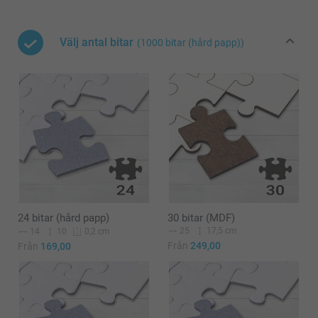
Välj antal bitar
(1000 bitar (hård papp))
24 bitar (hård papp)
30 bitar (MDF)
25
17,5 cm
14
10
0,2 cm
Från
249,00
Från
169,00