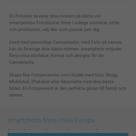
Canvas & Väggdekoration
Allmän integritetspolicy
Kontakta oss & FAQ
Bilder, Fotoförstoring & Fotohäften
Cookie Policy
smartgaranti
En Fotobok bevarar dina minnen på bästa vis!
Skal till Mobil & Surfplatta
Sitemap
smartbonus
smartphotos Fotoböcker finns i många storlekar, stilar
MyNameBook
Villkor och garantier
Priser & betalning
och prisklasser, välj den som passar just dig.
Fotoalmanackor & Fotoagenda
Investor Relations
Status på beställningar
Fotoramar & Tillbehör
Inred med personliga Canvastavlor, med Foto på canvas
kan du föreviga dina bästa minnen. smartphoto erbjuder
Presentkort
flera olika storlekar, format och designs för din
Alla fotoprodukter
Canvastavla.
Skapa fina Fotopresenter som Kudde med foto, Mugg,
Mobilskal, iPad-skal eller Musmatta med dina bästa
bilder. En Fotopresent är den perfekta gåvan till familj och
vänner.
smartphoto finns i hela Europa
België
-
Belgique
-
Danmark
-
Deutschland
-
France
-
Ireland