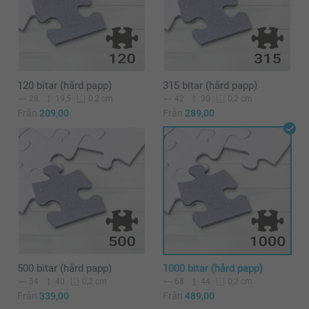
120 bitar (hård papp)
315 bitar (hård papp)
28
19,5
42
30
0,2 cm
0,2 cm
Från
209,00
Från
289,00
500 bitar (hård papp)
1000 bitar (hård papp)
54
40
68
44
0,2 cm
0,2 cm
Från
339,00
Från
489,00