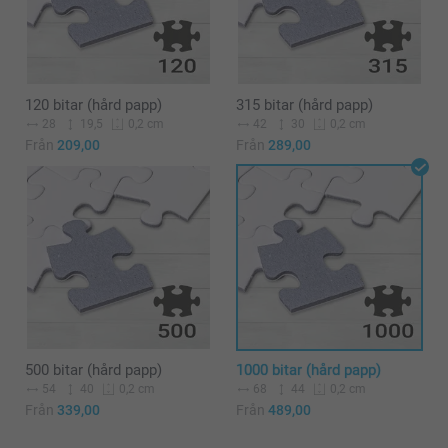
120 bitar (hård papp)
315 bitar (hård papp)
28
19,5
42
30
0,2 cm
0,2 cm
Från
209,00
Från
289,00
500 bitar (hård papp)
1000 bitar (hård papp)
54
40
68
44
0,2 cm
0,2 cm
Från
339,00
Från
489,00