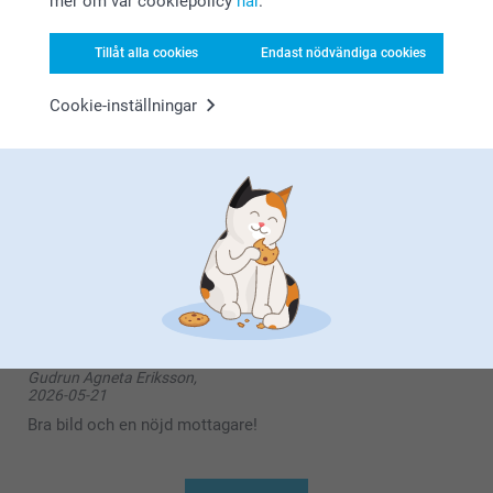
mer om vår cookiepolicy
här
.
Hej Ing-Britt,
Kurt Emtman,
Stort tack för ⭐️⭐️⭐️⭐️⭐️ och omdöme av våra pussel.
2026-06-09
Tack för att du valt att beställa från oss. 💕
Tillåt alla cookies
Endast nödvändiga cookies
Varma hälsningar
Bra kvalitet
Kirsi @smartphoto
Cookie-inställningar
Visa reaktioner
2026-06-09
14:42
Hej Kurt,
MG,
2026-05-28
Tack för din fina återkoppling. Vad roligt att höra att
bilden blev som du tänkt dig och att du är nöjd.
Trevlig present
Vi hoppas att få välkomna dig tillbaka snart igen
Vänligen
Miia @smartphoto
Gudrun Agneta Eriksson,
2026-05-21
Bra bild och en nöjd mottagare!