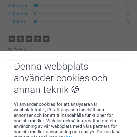
3 Stjärnor
27
2 Stjärnor
13
1 Stjärna
19
customer,
2026-07-30
Väldigt nöjd. Bra bild och kvalitet. Blev uppskattad
Denna webbplats
använder cookies och
annan teknik
Ing-Britt,
2026-07-27
Jättefint pussel
Vi använder cookies för att analysera vår
webbplatstrafik, för att anpassa innehåll och
Visa reaktioner
annonser och för att tillhandahålla funktioner för
sociala medier. Vi delar också information om din
användning av vår webbplats med våra partners för
2026-07-30
sociala medier, annonsering och analys. Du kan läsa
11:57