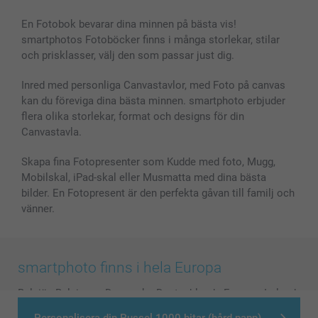
Bilder, Fotoförstoring & Fotohäften
Cookie Policy
smartgaranti
En Fotobok bevarar dina minnen på bästa vis!
Skal till Mobil & Surfplatta
Sitemap
smartbonus
smartphotos Fotoböcker finns i många storlekar, stilar
MyNameBook
Villkor och garantier
Priser & betalning
och prisklasser, välj den som passar just dig.
Fotoalmanackor & Fotoagenda
Investor Relations
Status på beställningar
Fotoramar & Tillbehör
Inred med personliga Canvastavlor, med Foto på canvas
kan du föreviga dina bästa minnen. smartphoto erbjuder
Presentkort
flera olika storlekar, format och designs för din
Alla fotoprodukter
Canvastavla.
Skapa fina Fotopresenter som Kudde med foto, Mugg,
Mobilskal, iPad-skal eller Musmatta med dina bästa
bilder. En Fotopresent är den perfekta gåvan till familj och
vänner.
smartphoto finns i hela Europa
België
-
Belgique
-
Danmark
-
Deutschland
-
France
-
Ireland
-
Nederland
-
Norge
-
Österreich
-
Schweiz
-
Suisse
-
Personalisera din Pussel 1000 bitar (hård papp)