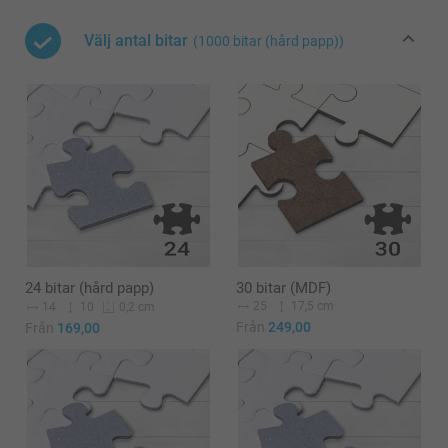
Välj antal bitar
(1000 bitar (hård papp))
24 bitar (hård papp)
30 bitar (MDF)
25
17,5 cm
14
10
0,2 cm
Från
249,00
Från
169,00