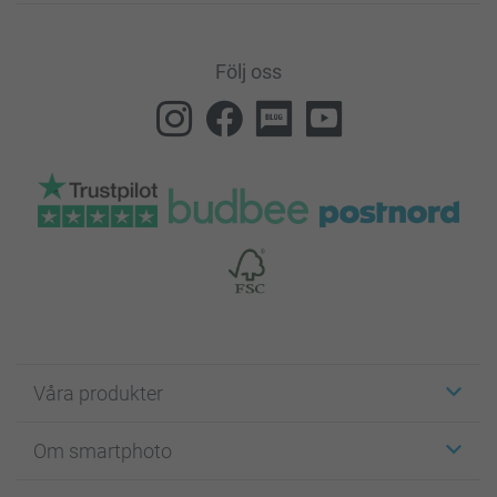
Följ oss
Våra produkter
Etiketter
Om smartphoto
Fotokort
Fotopresenter
Om smartphoto