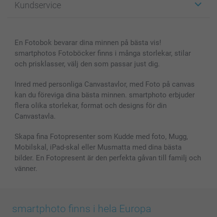
Kundservice
Fotoböcker
För affiliates
Canvas & Väggdekoration
Allmän integritetspolicy
Kontakta oss & FAQ
Bilder, Fotoförstoring & Fotohäften
Cookie Policy
smartgaranti
En Fotobok bevarar dina minnen på bästa vis!
Skal till Mobil & Surfplatta
Sitemap
smartbonus
smartphotos Fotoböcker finns i många storlekar, stilar
MyNameBook
Villkor och garantier
Priser & betalning
och prisklasser, välj den som passar just dig.
Fotoalmanackor & Fotoagenda
Investor Relations
Status på beställningar
Fotoramar & Tillbehör
Inred med personliga Canvastavlor, med Foto på canvas
kan du föreviga dina bästa minnen. smartphoto erbjuder
Presentkort
flera olika storlekar, format och designs för din
Alla fotoprodukter
Canvastavla.
Skapa fina Fotopresenter som Kudde med foto, Mugg,
Mobilskal, iPad-skal eller Musmatta med dina bästa
bilder. En Fotopresent är den perfekta gåvan till familj och
vänner.
smartphoto finns i hela Europa