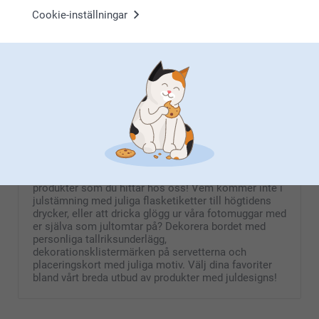
(1454 omdömen)
(36 omdömen)
Cookie-inställningar
Pennställ
Magisk Mugg
2 varianter
159,00
Från
159,00
(205 omdömen)
(16 omdömen)
Bordsdekoration
Bordet har en central plats vid julfirandet och att
skapa den rätta stämningen gör du enkelt med
produkter som du hittar hos oss! Vem kommer inte i
julstämning med juliga flasketiketter till högtidens
drycker, eller att dricka glögg ur våra fotomuggar med
er själva som jultomtar på? Dekorera bordet med
personliga tallriksunderlägg,
dekorationsklistermärken på servetterna och
placeringskort med juliga motiv. Välj dina favoriter
bland vårt breda utbud av produkter med juldesigns!