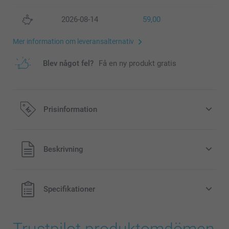
2026-08-14
59,00
Mer information om leveransalternativ
Blev något fel?
Få en ny produkt gratis
Prisinformation
Alla priser är i svenska kronor (SEK), inklusive moms och
Beskrivning
exklusive porto.
Specifikationer
Trustpilot produktomdömen