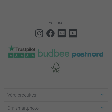
Följ oss
Våra produkter
Etiketter
Om smartphoto
Fotokort