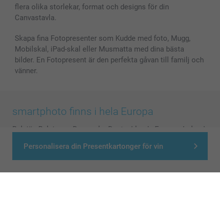
flera olika storlekar, format och designs för din
Canvastavla.
Skapa fina Fotopresenter som Kudde med foto, Mugg,
Mobilskal, iPad-skal eller Musmatta med dina bästa
bilder. En Fotopresent är den perfekta gåvan till familj och
vänner.
smartphoto finns i hela Europa
België
-
Belgique
-
Danmark
-
Deutschland
-
France
-
Ireland
-
Nederland
-
Norge
-
Österreich
-
Schweiz
-
Suisse
-
Personalisera din Presentkartonger för vin
Switzerland
-
Suomi
-
Sverige
-
United Kingdom
-
Other Countries
Alla priser är i svenska kronor (SEK), inklusive moms och exklusive porto.