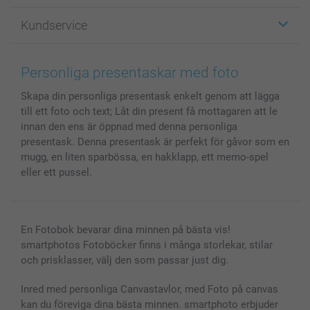
Fotopresenter
Om smartphoto
Kundservice
Fotoböcker
För affiliates
Canvas & Väggdekoration
Allmän integritetspolicy
Kontakta oss & FAQ
Bilder, Fotoförstoring & Fotohäften
Cookie Policy
smartgaranti
Personliga presentaskar med foto
Skal till Mobil & Surfplatta
Sitemap
smartbonus
Skapa din personliga presentask enkelt genom att lägga
MyNameBook
Villkor och garantier
Priser & betalning
till ett foto och text; Låt din present få mottagaren att le
Fotoalmanackor & Fotoagenda
Investor Relations
Status på beställningar
innan den ens är öppnad med denna personliga
Fotoramar & Tillbehör
presentask. Denna presentask är perfekt för gåvor som en
Presentkort
mugg, en liten sparbössa, en hakklapp, ett memo-spel
eller ett pussel.
Alla fotoprodukter
En Fotobok bevarar dina minnen på bästa vis!
smartphotos Fotoböcker finns i många storlekar, stilar
och prisklasser, välj den som passar just dig.
Inred med personliga Canvastavlor, med Foto på canvas
kan du föreviga dina bästa minnen. smartphoto erbjuder