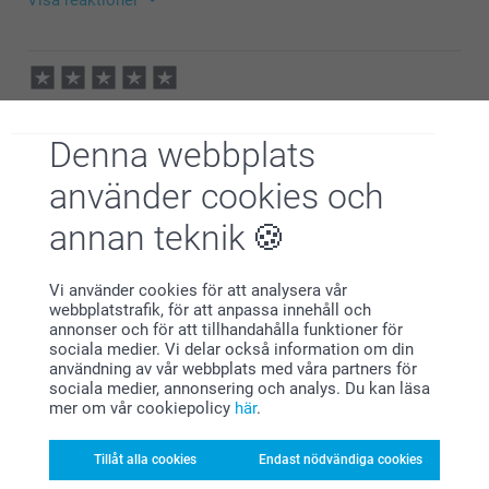
2022-08-11
11:40
Hej Vidar,
Christina Persson,
Stort tack för dina 5 stjärnor, så kul att du är nöjd
2022-06-06
med presentaskarna med foto. Ett fint sätt att slå in
Denna webbplats
sina paket med!
Jättefina askar!
Varma hälsningar
använder cookies och
johanna, smartphoto
Visa reaktioner
annan teknik
2022-06-09
14:22
Vi använder cookies för att analysera vår
Hej Christina
Visa mer
webbplatstrafik, för att anpassa innehåll och
Stort tack för dina 5 stjärnor och omdöme, kul att du
annonser och för att tillhandahålla funktioner för
är nöjd med presentaskarna med foto. En fin detalj
sociala medier. Vi delar också information om din
Relaterade produkter
till present som gör hela omslaget personligt!
användning av vår webbplats med våra partners för
Tack för att du delar med dig av din upplevelse.
sociala medier, annonsering och analys. Du kan läsa
Varma hälsningar,
mer om vår cookiepolicy
här
.
Mugg
Blomkruka till juldukningen
Johanna, Smartphoto
7 varianter
3 varianter
Från
119,00
Från
149,00
Tillåt alla cookies
Endast nödvändiga cookies