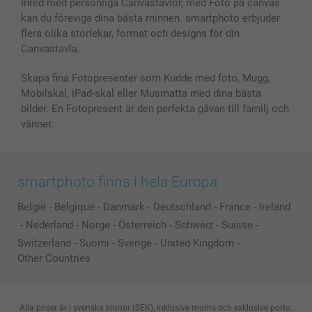
Inred med personliga Canvastavlor, med Foto på canvas
kan du föreviga dina bästa minnen. smartphoto erbjuder
flera olika storlekar, format och designs för din
Canvastavla.
Skapa fina Fotopresenter som Kudde med foto, Mugg,
Mobilskal, iPad-skal eller Musmatta med dina bästa
bilder. En Fotopresent är den perfekta gåvan till familj och
vänner.
smartphoto finns i hela Europa
België
-
Belgique
-
Danmark
-
Deutschland
-
France
-
Ireland
-
Nederland
-
Norge
-
Österreich
-
Schweiz
-
Suisse
-
Switzerland
-
Suomi
-
Sverige
-
United Kingdom
-
Other Countries
Alla priser är i svenska kronor (SEK), inklusive moms och exklusive porto.