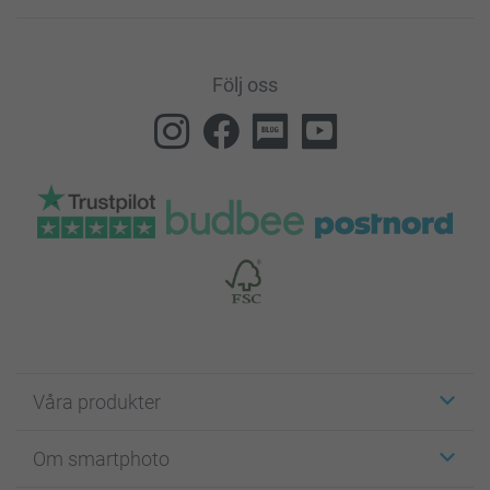
Följ oss
Våra produkter
Etiketter
Om smartphoto
Fotokort