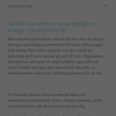
Fotopresenter
Om smartphoto
Kundservice
Fotoböcker
För affiliates
Canvas & Väggdekoration
Allmän integritetspolicy
Kontakta oss & FAQ
Bilder, Fotoförstoring & Fotohäften
Cookie Policy
smartgaranti
Låt ditt husnummer synas tydligt och
Skal till Mobil & Surfplatta
Sitemap
smartbonus
snyggt! | Smartphoto SE
MyNameBook
Villkor och garantier
Priser & betalning
Med namnet på din familj och ett fint foto kan du skapa
Fotoalmanackor & Fotoagenda
Investor Relations
Status på beställningar
din egen personliga nummerskylt till huset eller stugan!
Fotoramar & Tillbehör
Välj mellan flera olika mönster och gör enkelt en
Presentkort
personlig skylt som passar på just ditt hus. Uppgradera
Alla fotoprodukter
ditt nummer på huset till något alldeles speciellt och
unikt! Perfekt att köpa som present till dig själv, en
familjemedlem eller som inflyttningspresent till en vän.
En Fotobok bevarar dina minnen på bästa vis!
smartphotos Fotoböcker finns i många storlekar, stilar
och prisklasser, välj den som passar just dig.