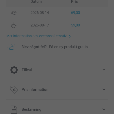
Datum
Pris
2026-08-14
69,00
2026-08-17
59,00
Mer information om leveransalternativ
Blev något fel?
Få en ny produkt gratis
Tillval
Monteringssystem
Prisinformation
129,00/styck
Alla priser är i svenska kronor (SEK), inklusive moms och
Beskrivning
exklusive porto.