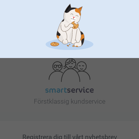
Letar du efter inspiration?
Förstklassig kundservice
Registrera dig till vårt nyhetsbrev