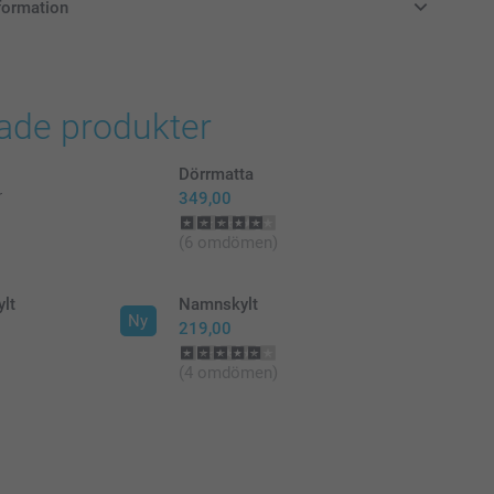
formation
k
i svenska kronor (SEK), inklusive moms och exklusive porto.
rade produkter
Dörrmatta
r
349,00
(6 omdömen)
lt
Namnskylt
Ny
219,00
(4 omdömen)