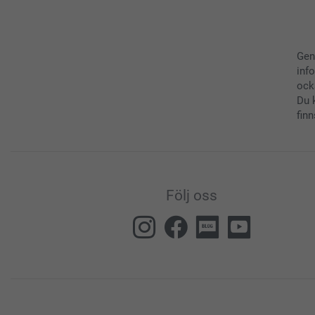
Gen
inf
ock
Du 
finn
Följ oss