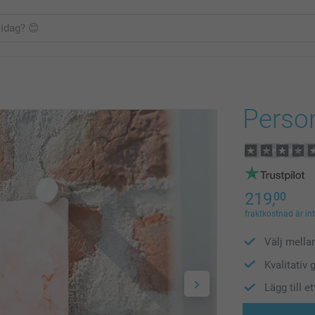
Perso
219,
00
fraktkostnad är in
Välj mella
Kvalitativ
Lägg till e