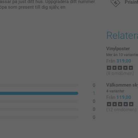
assar på just ditt hus. Uppgradera ditt nummer
Prisin
öpa som present till dig själv, en
129,00/styc
Alla priser är 
Relate
Vinylposter
Mer än 10 variante
Från
319,00
(8 omdömen)
Välkommen sky
0
4 varianter
1
Från
119,00
0
0
(12 omdömen)
0