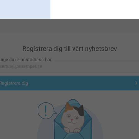
Förstklassig kundservice
Registrera dig till vårt nyhetsbrev
nge din e-postadress här
Registrera dig