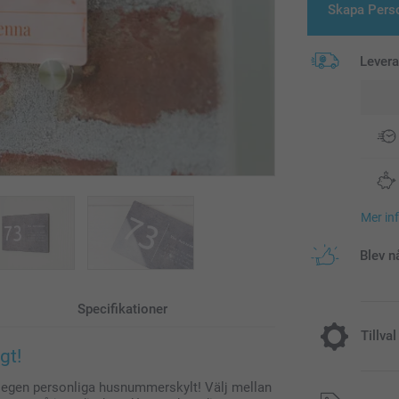
Skapa Pers
Lever
Mer in
Blev n
Specifikationer
Tillval
gt!
n egen personliga husnummerskylt! Välj mellan
Montering