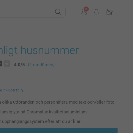
nligt husnummer
4.0
/
5
(1 omdömen)
te inkluderat
n olika utföranden och personifiera med text och/eller foto
 glansig yta på Chromalux-kvalitetsaluminium
tt upphängningssystem efter att du är klar