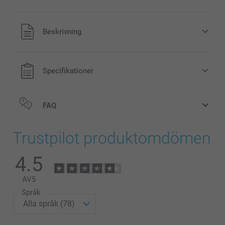
Alla priser är i svenska kronor (SEK), inklusive moms och
Beskrivning
exklusive porto.
Specifikationer
FAQ
Trustpilot produktomdömen
4.5
AV
5
Språk