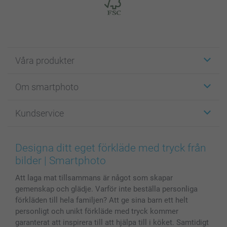
Våra produkter
Etiketter
Om smartphoto
Fotokort
Fotopresenter
Om smartphoto
Kundservice
Fotoböcker
För affiliates
Canvas & Väggdekoration
Allmän integritetspolicy
Kontakta oss & FAQ
Bilder, Fotoförstoring & Fotohäften
Cookie Policy
smartgaranti
Designa ditt eget förkläde med tryck från
Skal till Mobil & Surfplatta
Sitemap
smartbonus
bilder | Smartphoto
MyNameBook
Villkor och garantier
Priser & betalning
Att laga mat tillsammans är något som skapar
Fotoalmanackor & Fotoagenda
Investor Relations
Status på beställningar
gemenskap och glädje. Varför inte beställa personliga
Fotoramar & Tillbehör
förkläden till hela familjen? Att ge sina barn ett helt
Presentkort
personligt och unikt förkläde med tryck kommer
Alla fotoprodukter
garanterat att inspirera till att hjälpa till i köket. Samtidigt