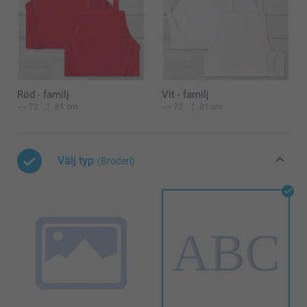
Röd - familj
Vit - familj
72
81 cm
72
81 cm
Välj typ
(Broderi)