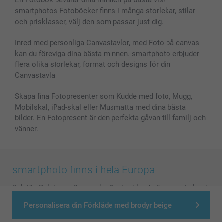
En Fotobok bevarar dina minnen på bästa vis!
smartphotos Fotoböcker finns i många storlekar, stilar
och prisklasser, välj den som passar just dig.
Inred med personliga Canvastavlor, med Foto på canvas
kan du föreviga dina bästa minnen. smartphoto erbjuder
flera olika storlekar, format och designs för din
Canvastavla.
Skapa fina Fotopresenter som Kudde med foto, Mugg,
Mobilskal, iPad-skal eller Musmatta med dina bästa
bilder. En Fotopresent är den perfekta gåvan till familj och
vänner.
smartphoto finns i hela Europa
België
-
Belgique
-
Danmark
-
Deutschland
-
France
-
Ireland
-
Nederland
-
Norge
-
Österreich
-
Schweiz
-
Suisse
-
Personalisera din Förkläde med brodyr beige
Switzerland
-
Suomi
-
Sverige
-
United Kingdom
-