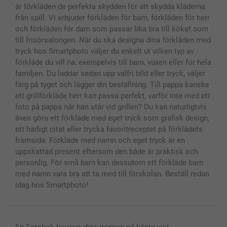
är förkläden de perfekta skydden för att skydda kläderna
från spill. Vi erbjuder förkläden för barn, förkläden för herr
och förkläden för dam som passar lika bra till köket som
till frisörsalongen. När du ska designa dina förkläden med
tryck hos Smartphoto väljer du enkelt ut vilken typ av
förkläde du vill ha, exempelvis till barn, vuxen eller för hela
familjen. Du laddar sedan upp valfri bild eller tryck, väljer
färg på tyget och lägger din beställning. Till pappa kanske
ett grillförkläde herr kan passa perfekt, varför inte med ett
foto på pappa när han står vid grillen? Du kan naturligtvis
även göra ett förkläde med eget tryck som grafisk design,
ett härligt citat eller trycka favoritreceptet på förklädets
framsida. Förkläde med namn och eget tryck är en
uppskattad present eftersom den både är praktisk och
personlig. För små barn kan dessutom ett förkläde barn
med namn vara bra att ta med till förskolan. Beställ redan
idag hos Smartphoto!