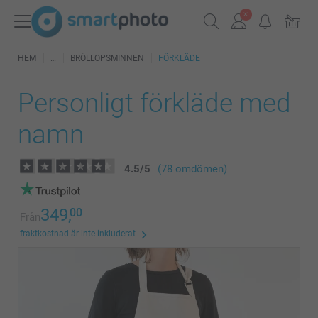
HEM
BRÖLLOPSMINNEN
FÖRKLÄDE
Personligt förkläde med
namn
4.5
/
5
(78 omdömen)
349,
00
Från
fraktkostnad är inte inkluderat