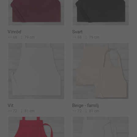
Vinröd
Svart
68
79 cm
68
79 cm
Vit
Beige - familj
72
81 cm
72
81 cm