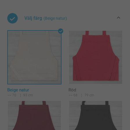
Välj färg
(Beige natur)
Beige natur
Röd
70
93 cm
68
79 cm