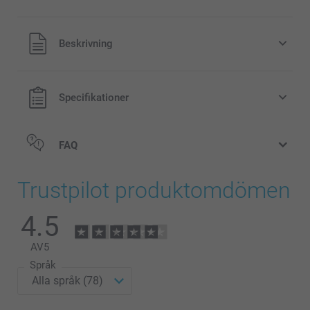
Alla priser är i svenska kronor (SEK), inklusive moms och
Beskrivning
exklusive porto.
Specifikationer
FAQ
Trustpilot produktomdömen
4.5
AV
5
Språk