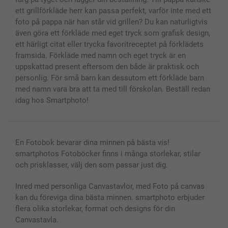
ett grillförkläde herr kan passa perfekt, varför inte med ett
foto på pappa när han står vid grillen? Du kan naturligtvis
även göra ett förkläde med eget tryck som grafisk design,
ett härligt citat eller trycka favoritreceptet på förklädets
framsida. Förkläde med namn och eget tryck är en
uppskattad present eftersom den både är praktisk och
personlig. För små barn kan dessutom ett förkläde barn
med namn vara bra att ta med till förskolan. Beställ redan
idag hos Smartphoto!
En Fotobok bevarar dina minnen på bästa vis!
smartphotos Fotoböcker finns i många storlekar, stilar
och prisklasser, välj den som passar just dig.
Inred med personliga Canvastavlor, med Foto på canvas
kan du föreviga dina bästa minnen. smartphoto erbjuder
flera olika storlekar, format och designs för din
Canvastavla.