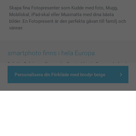
Skapa fina Fotopresenter som Kudde med foto, Mugg,
Mobilskal, iPad-skal eller Musmatta med dina bästa
bilder. En Fotopresent är den perfekta gåvan till familj och
vänner.
smartphoto finns i hela Europa
België
-
Belgique
-
Danmark
-
Deutschland
-
France
-
Ireland
-
Nederland
-
Norge
-
Österreich
-
Schweiz
-
Suisse
-
Personalisera din Förkläde med brodyr beige
Switzerland
-
Suomi
-
Sverige
-
United Kingdom
-
Other Countries
Alla priser är i svenska kronor (SEK), inklusive moms och exklusive porto.
© smartphoto group. All rights reserved