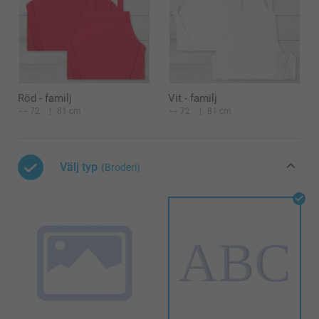
Röd - familj
Vit - familj
72
81 cm
72
81 cm
Välj typ
(Broderi)