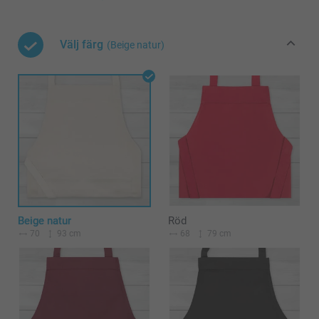
Välj färg
(Beige natur)
Beige natur
Röd
70
93 cm
68
79 cm