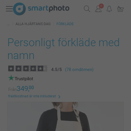
ALLA HJÄRTANS DAG
FÖRKLÄDE
Personligt förkläde med
namn
4.5
/
5
(78 omdömen)
349,
00
Från
fraktkostnad är inte inkluderat