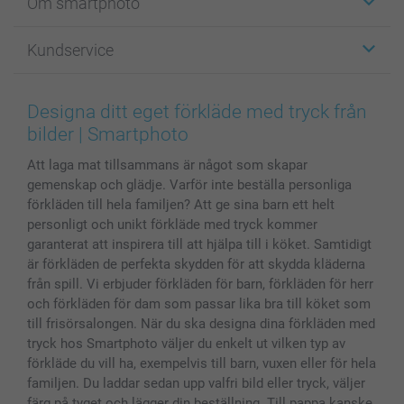
Om smartphoto
Fotokort
Fotopresenter
Om smartphoto
Kundservice
Fotoböcker
För affiliates
Canvas & Väggdekoration
Allmän integritetspolicy
Kontakta oss & FAQ
Bilder, Fotoförstoring & Fotohäften
Cookie Policy
smartgaranti
Designa ditt eget förkläde med tryck från
Skal till Mobil & Surfplatta
Sitemap
smartbonus
bilder | Smartphoto
MyNameBook
Villkor och garantier
Priser & betalning
Att laga mat tillsammans är något som skapar
Fotoalmanackor & Fotoagenda
Investor Relations
Status på beställningar
gemenskap och glädje. Varför inte beställa personliga
Fotoramar & Tillbehör
förkläden till hela familjen? Att ge sina barn ett helt
Presentkort
personligt och unikt förkläde med tryck kommer
Alla fotoprodukter
garanterat att inspirera till att hjälpa till i köket. Samtidigt
är förkläden de perfekta skydden för att skydda kläderna
från spill. Vi erbjuder förkläden för barn, förkläden för herr
och förkläden för dam som passar lika bra till köket som
till frisörsalongen. När du ska designa dina förkläden med
tryck hos Smartphoto väljer du enkelt ut vilken typ av
förkläde du vill ha, exempelvis till barn, vuxen eller för hela
familjen. Du laddar sedan upp valfri bild eller tryck, väljer
färg på tyget och lägger din beställning. Till pappa kanske