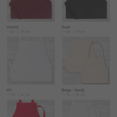
Vinröd
Svart
68
79 cm
68
79 cm
Vit
Beige - familj
72
81 cm
72
81 cm