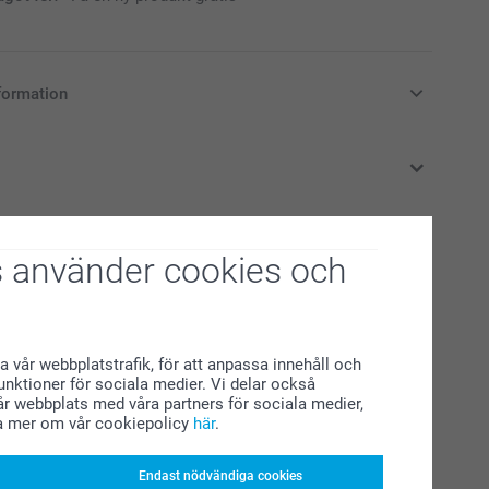
formation
i svenska kronor (SEK), inklusive moms och exklusive porto.
 använder cookies och
rade produkter
Grytlappar - 2 st
219,00
a vår webbplatstrafik, för att anpassa innehåll och
funktioner för sociala medier. Vi delar också
(5 omdömen)
r webbplats med våra partners för sociala medier,
a mer om vår cookiepolicy
här
.
pparkvarn
Tekopp
169,00
Endast nödvändiga cookies