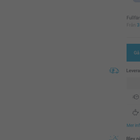
Fullfä
Från
3
Gå 
Lever
Mer in
Blev n