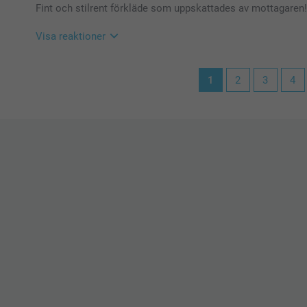
Fint och stilrent förkläde som uppskattades av mottagaren!
Varma hälsningar,
Kirsi @smartphoto
Visa reaktioner
2026-01-20
1
2
3
4
10:10
Hej
Så härligt att läsa, tack för ditt fina omdöme, vi är g
🩵-liga hälsningar
Pernilla @smartphoto