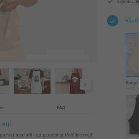
Skyddar di
Välj f
Beige 
70
er
FAQ
stil
aga mat med stil i ett personligt förkläde med