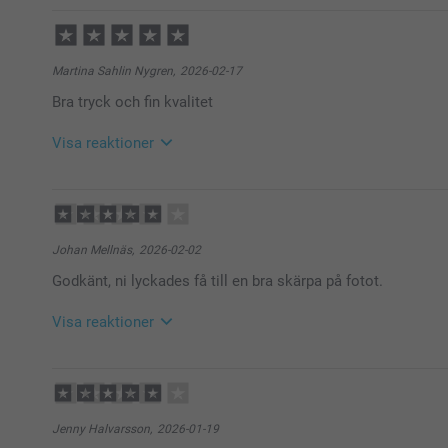
2026-05-08
13:01
Hej Agneta,
Stort tack för de fem stjärnorna och ditt fina omdöme
Martina Sahlin Nygren,
2026-02-17
förkläde – hoppas det gör matlagningen ännu roligar
Bra tryck och fin kvalitet
Vi önskar dig en underbar dag!
Varma hälsningar,
Kirsi @smartphoto
Visa reaktioner
2026-02-18
11:43
Hej Martina,
Stort tack för dina ⭐️⭐️⭐️⭐️⭐️ och omdöme, kul att du 
Johan Mellnäs,
2026-02-02
Vi önskar dig en fin dag!
Godkänt, ni lyckades få till en bra skärpa på fotot.
Varma hälsningar,
Kirsi @smartphoto
Visa reaktioner
2026-02-03
13:40
Hej Johan,
Stort tack för dina ⭐️⭐️⭐️⭐️ och omdöme, kul att du är
Jenny Halvarsson,
2026-01-19
Vi önskar dig en fin dag!