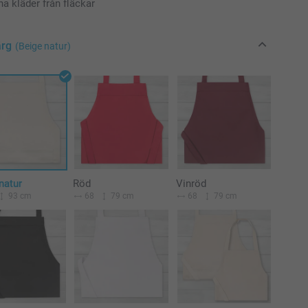
na kläder från fläckar
ärg
(Beige natur)
natur
Röd
Vinröd
93 cm
68
79 cm
68
79 cm