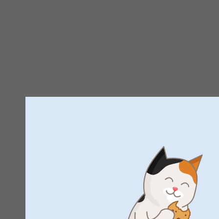
Trustpilot produktomdömen
4.5
AV
5
Alla omdömen (78)
5 Stjärnor
4 Stjärnor