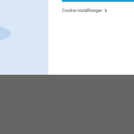
Från
479,00
3
Cookie-inställningar
2
(1 omdömen)
3
är så glada att du är nöjd med det personligt
u roligare!