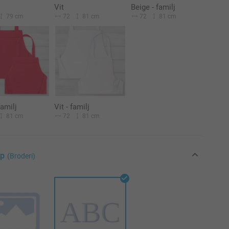
Vit
Beige - familj
79 cm
72
81 cm
72
81 cm
familj
Vit - familj
81 cm
72
81 cm
yp
(Broderi)