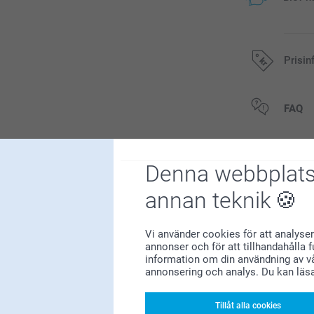
Prisin
Alla priser är 
FAQ
Denna webbplats
Relate
annan teknik
Språk
Skärbräda i trä
3 varianter
Från
289,00
Vi använder cookies för att analyser
annonser och för att tillhandahålla 
information om din användning av vå
(19 omdömen)
annonsering och analys. Du kan läs
Saltkvarn & Pe
56
4 varianter
Tillåt alla cookies
14