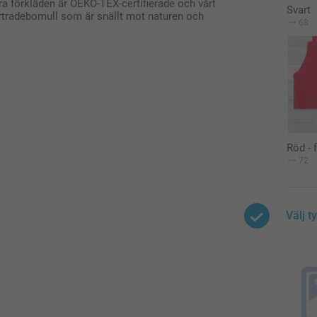
åra förkläden är OEKO-TEX-certifierade och vårt
Svart
airtradebomull som är snällt mot naturen och
68
Röd - 
72
Välj t