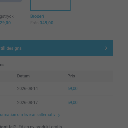
rgstryck
Broderi
29,00
Från
349,00
till designs
ans
Datum
Pris
2026-08-14
69,00
2026-08-17
59,00
formation om leveransalternativ
ågot fel?
Få en ny produkt gratis