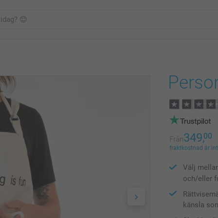
Perso
349,
00
Från
fraktkostnad är in
Välj mella
och/eller 
Rättvisem
känsla som