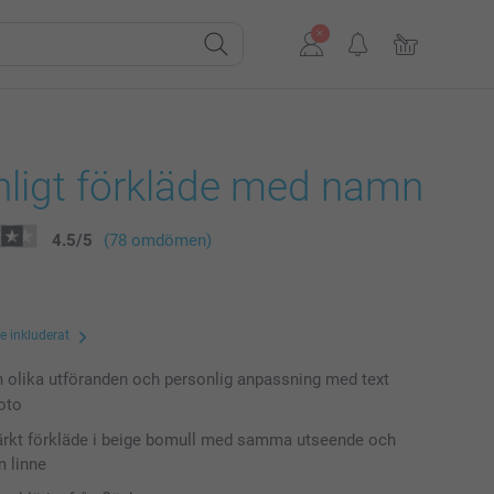
nligt förkläde med namn
4.5
/
5
(78 omdömen)
te inkluderat
n olika utföranden och personlig anpassning med text
foto
ärkt förkläde i beige bomull med samma utseende och
 linne