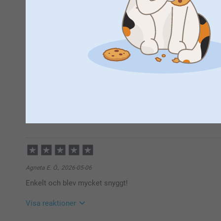
3 Stjärnor
2 Stjärnor
1 Stjärna
Nathalie Björk,
2026-05-20
Superbra! 😊
Visa reaktioner
2026-06-10
10:32
Hej Nathalie,
Stort tack för fem stjärnor och ditt fina omdöme! Vi 
Agneta E. Ö.,
2026-05-06
skapade förkläde – hoppas det gör matlagningen änn
Enkelt och blev mycket snyggt!
Vi önskar dig en underbar sommar!
Vänliga hälsningar,
Miia @smartphoto
Visa reaktioner