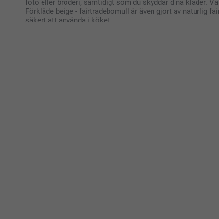
foto eller broderi, samtidigt som du skyddar dina kläder. V
Förkläde beige - fairtradebomull är även gjort av naturlig f
säkert att använda i köket.