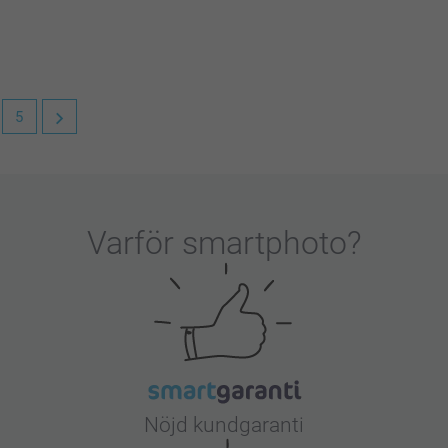
5
lada att ha dig som kund!
Varför
smartphoto
?
Nöjd kundgaranti