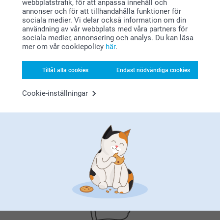
webbplatstrafik, för att anpassa innehåll och
babykit. Visst är det härligt att kunna ge bort en
namnlappar - Set med
Mer än 10 varianter
annonser och för att tillhandahålla funktioner för
sådan med en personlig design på :) Tack för att du
namnlappar till förskolan
Från
249,00
sociala medier. Vi delar också information om din
valt att beställa hos oss.
319,00
användning av vår webbplats med våra partners för
Varma hälsningar
(1 omdömen)
sociala medier, annonsering och analys. Du kan läsa
Miia på Smartphoto
mer om vår cookiepolicy
här
.
storleksguide
Tallrik
Fotavtryck med foto och
ram
2 varianter
Tillåt alla cookies
Endast nödvändiga cookies
Från
259,00
359,00
Cookie-inställningar
(9 omdömen)
Varför
smartphoto
?