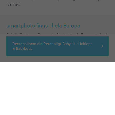
vänner.
smartphoto finns i hela Europa
België
-
Belgique
-
Danmark
-
Deutschland
-
France
-
Ireland
-
Nederland
-
Norge
-
Österreich
-
Schweiz
-
Suisse
-
Personalisera din Personligt Babykit - Haklapp
Switzerland
-
Suomi
-
Sverige
-
United Kingdom
-
& Babybody
Other Countries
Alla priser är i svenska kronor (SEK), inklusive moms och exklusive porto.
© smartphoto group. All rights reserved