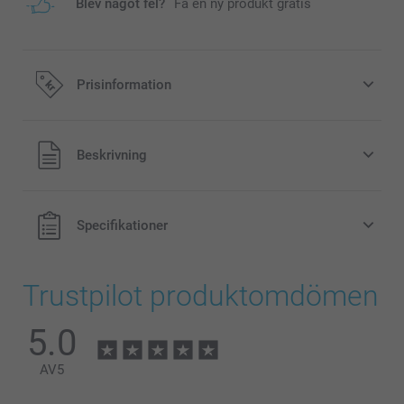
Blev något fel?
Få en ny produkt gratis
Prisinformation
Alla priser är i svenska kronor (SEK), inklusive moms och
Beskrivning
exklusive porto.
Specifikationer
Trustpilot produktomdömen
5.0
AV
5