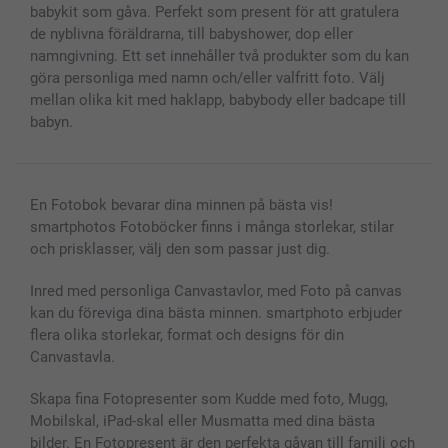
Fotoramar & Tillbehör
babykit som gåva. Perfekt som present för att gratulera
Presentkort
de nyblivna föräldrarna, till babyshower, dop eller
Alla fotoprodukter
namngivning. Ett set innehåller två produkter som du kan
göra personliga med namn och/eller valfritt foto. Välj
mellan olika kit med haklapp, babybody eller badcape till
babyn.
En Fotobok bevarar dina minnen på bästa vis!
smartphotos Fotoböcker finns i många storlekar, stilar
och prisklasser, välj den som passar just dig.
Inred med personliga Canvastavlor, med Foto på canvas
kan du föreviga dina bästa minnen. smartphoto erbjuder
flera olika storlekar, format och designs för din
Canvastavla.
Skapa fina Fotopresenter som Kudde med foto, Mugg,
Mobilskal, iPad-skal eller Musmatta med dina bästa
bilder. En Fotopresent är den perfekta gåvan till familj och