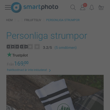
HEM
FRILUFTSLIV
PERSONLIGA STRUMPOR
Personliga strumpor
3.2
/
5
(5 omdömen)
169,
00
Från
fraktkostnad är inte inkluderat