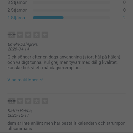
3 Stjärnor
0
Vi rekommenderar tvätt vid 30 grader Celsius.
Använd milt tvättmedel, undvik blekmedel och
2 Stjärnor
0
sköljmedel.
1 Stjärna
2
Lufttorka eller torktumla på låg värme.
Emelie Dahlgren,
2026-04-14
Gick sönder efter en dags användning (stort hål på hälen)
och väldigt tunna. Kul grej men tyvärr med dålig kvalitet,
kanske fick vi ett måndagsexemplar…
Visa reaktioner
2026-04-15
14:53
Hej Emeilie,
Katrin Palme,
Tack för ditt omdöme och för din återkoppling, den
2025-12-17
är mycket viktig för oss.
Vänligen kontakta oss så hjälper vi dig gärna att få
dem är inte anlänt men har beställt kalendern och strumpor
en ny, felfri produkt, de ska absolut itne gå sönder så
tillsammans
fort. Du når oss via vårt kontaktformulär här: