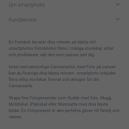
Om smartphoto
Fotokort
Fotopresenter
Om smartphoto
Kundservice
Fotoböcker
För affiliates
Canvas & Väggdekoration
Allmän integritetspolicy
Kontakta oss & FAQ
Bilder, Fotoförstoring & Fotohäften
Cookie Policy
smartgaranti
En Fotobok bevarar dina minnen på bästa vis!
Skal till Mobil & Surfplatta
Sitemap
smartbonus
smartphotos Fotoböcker finns i många storlekar, stilar
MyNameBook
Villkor och garantier
Priser & betalning
och prisklasser, välj den som passar just dig.
Fotoalmanackor & Fotoagenda
Investor Relations
Status på beställningar
Fotoramar & Tillbehör
Inred med personliga Canvastavlor, med Foto på canvas
kan du föreviga dina bästa minnen. smartphoto erbjuder
Presentkort
flera olika storlekar, format och designs för din
Alla fotoprodukter
Canvastavla.
Skapa fina Fotopresenter som Kudde med foto, Mugg,
Mobilskal, iPad-skal eller Musmatta med dina bästa
bilder. En Fotopresent är den perfekta gåvan till familj och
vänner.