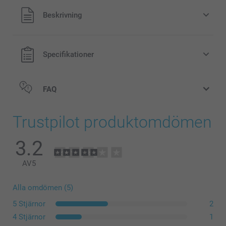
Alla priser är i svenska kronor (SEK), inklusive moms och
Beskrivning
exklusive porto.
Specifikationer
FAQ
Trustpilot produktomdömen
3.2
AV
5
Alla omdömen (5)
5 Stjärnor
2
4 Stjärnor
1
Tvätta ut och in på låg temperatur, skonsamt program.