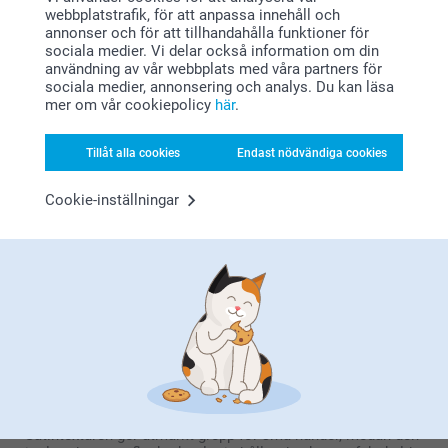
Vattenflaskor har blivit oumbärliga tillbehör i det moderna
webbplatstrafik, för att anpassa innehåll och
livet, och våra personliga flaskor tar vardaglig hydrering till
annonser och för att tillhandahålla funktioner för
en ny nivå. Perfekta som skolvattenflaskor för elever eller
sociala medier. Vi delar också information om din
professionella följeslagare för kontorsarbetare, dessa
användning av vår webbplats med våra partners för
återanvändbara vattenflaskor eliminerar behovet av
sociala medier, annonsering och analys. Du kan läsa
engångsplast samtidigt som de håller dig ordentligt
mer om vår cookiepolicy
här
.
hydrerad under din hektiska dag. Den praktiska storleken
passar perfekt i bilens mugghållare, gymväskor och
ryggsäckar, vilket gör dem idealiska för daglig användning.
Tillåt alla cookies
Endast nödvändiga cookies
Oavsett om du pendlar, tränar eller helt enkelt arbetar
hemifrån, så innebär en pålitlig isolerad vattenflaska att du
alltid har tillgång till perfekt tempererade drycker.
Cookie-inställningar
Dessutom, med personlig anpassning riskerar du aldrig att
tappa bort din flaska igen!
Satin Touch-flaskor, Perfekta för Barn
Våra personliga vattenflaskor med lyxig satinfinish är
utmärkta presenter för barn och kombinerar hållbarhet med
underbar personalisering. Barn älskar att se sina namn
vackert visade på dessa flaskor av högkvalitativt rostfritt
stål, vilket gör det roligt att dricka och förhindrar att
flaskorna blandas ihop i skolan eller i idrottsklubbar.
Satintexturen ger utmärkt grepp för små händer, medan den