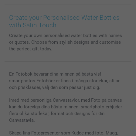
Canvas & Väggdekoration
Allmän integritetspolicy
Kontakta oss & FAQ
Bilder, Fotoförstoring & Fotohäften
Cookie Policy
smartgaranti
Create your Personalised Water Bottles
Skal till Mobil & Surfplatta
Sitemap
smartbonus
with Satin Touch
MyNameBook
Villkor och garantier
Priser & betalning
Create your own personalised water bottles with names
Fotoalmanackor & Fotoagenda
Investor Relations
Status på beställningar
or quotes. Choose from stylish designs and customise
Fotoramar & Tillbehör
the perfect gift today.
Presentkort
Alla fotoprodukter
En Fotobok bevarar dina minnen på bästa vis!
smartphotos Fotoböcker finns i många storlekar, stilar
och prisklasser, välj den som passar just dig.
Inred med personliga Canvastavlor, med Foto på canvas
kan du föreviga dina bästa minnen. smartphoto erbjuder
flera olika storlekar, format och designs för din
Canvastavla.
Skapa fina Fotopresenter som Kudde med foto, Mugg,