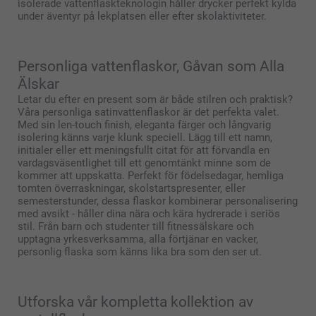
isolerade vattenflaskteknologin håller drycker perfekt kylda
under äventyr på lekplatsen eller efter skolaktiviteter.
Personliga vattenflaskor, Gåvan som Alla
Älskar
Letar du efter en present som är både stilren och praktisk?
Våra personliga satinvattenflaskor är det perfekta valet.
Med sin len-touch finish, eleganta färger och långvarig
isolering känns varje klunk speciell. Lägg till ett namn,
initialer eller ett meningsfullt citat för att förvandla en
vardagsväsentlighet till ett genomtänkt minne som de
kommer att uppskatta. Perfekt för födelsedagar, hemliga
tomten överraskningar, skolstartspresenter, eller
semesterstunder, dessa flaskor kombinerar personalisering
med avsikt - håller dina nära och kära hydrerade i seriös
stil. Från barn och studenter till fitnessälskare och
upptagna yrkesverksamma, alla förtjänar en vacker,
personlig flaska som känns lika bra som den ser ut.
Utforska vår kompletta kollektion av