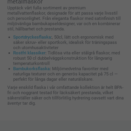
metallflaskor
Upptäck vårt fulla sortiment av premium
metallvattenflaskor, designade för att passa varje livsstil
och personlighet. Från eleganta flaskor med satinfinish till
miljövänliga bambukapseldesigner, var och en kombinerar
stil, hållbarhet och prestanda.
Sportdryckesflaska
:
, 50cl, lätt och ergonomisk med
säker skruv- eller sportkork, idealisk för träningspass
och utomhusaktiviteter
Rostfri klassiker
:
Tidlösa vita eller stålgrå flaskor, med
robust 50 cl dubbelväggskonstruktion för långvarig
temperaturkontroll
Bambukorksflaska
:
Miljömedvetna favoriter med
naturliga texturer och en generös kapacitet på 75 cl —
perfekt för långa dagar eller naturälskare.
Varje enskild flaska i vår omfattande kollektion är helt BPA-
fri och noggrant testad för läcksäkert prestanda, vilket
säkerställer säker och tillförlitlig hydrering oavsett vart dina
äventyr tar dig.