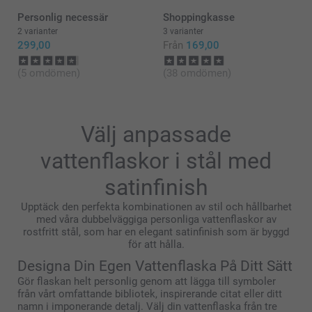
🩵-liga hälsningar,
Personlig necessär
Shoppingkasse
Kirsi @smartphoto
2 varianter
3 varianter
299,00
Från
169,00
(5 omdömen)
(38 omdömen)
Välj anpassade
vattenflaskor i stål med
satinfinish
Upptäck den perfekta kombinationen av stil och hållbarhet
med våra dubbelväggiga personliga vattenflaskor av
rostfritt stål, som har en elegant satinfinish som är byggd
för att hålla.
Designa Din Egen Vattenflaska På Ditt Sätt
Gör flaskan helt personlig genom att lägga till symboler
från vårt omfattande bibliotek, inspirerande citat eller ditt
namn i imponerande detalj. Välj din vattenflaska från tre