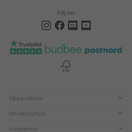
Följ oss
Våra produkter
Etiketter
Om smartphoto
Fotokort
Fotopresenter
Om smartphoto
Kundservice
Fotoböcker
För affiliates