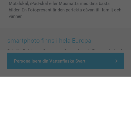
Mobilskal, iPad-skal eller Musmatta med dina bästa
bilder. En Fotopresent är den perfekta gåvan till familj och
vänner.
smartphoto finns i hela Europa
België
-
Belgique
-
Danmark
-
Deutschland
-
France
-
Ireland
-
Nederland
-
Norge
-
Österreich
-
Schweiz
-
Suisse
-
Personalisera din Vattenflaska Svart
Switzerland
-
Suomi
-
Sverige
-
United Kingdom
-
Other Countries
Alla priser är i svenska kronor (SEK), inklusive moms och exklusive porto.
© smartphoto group. All rights reserved