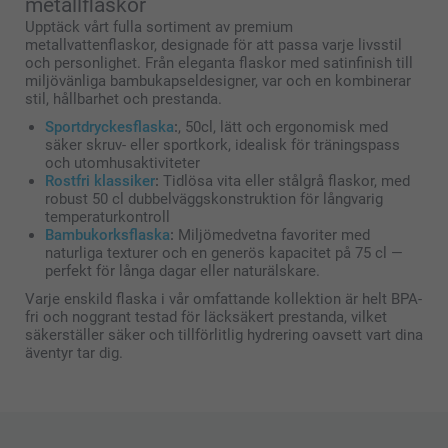
metallflaskor
Upptäck vårt fulla sortiment av premium
metallvattenflaskor, designade för att passa varje livsstil
och personlighet. Från eleganta flaskor med satinfinish till
miljövänliga bambukapseldesigner, var och en kombinerar
stil, hållbarhet och prestanda.
Sportdryckesflaska
:
, 50cl, lätt och ergonomisk med
säker skruv- eller sportkork, idealisk för träningspass
och utomhusaktiviteter
Rostfri klassiker
:
Tidlösa vita eller stålgrå flaskor, med
robust 50 cl dubbelväggskonstruktion för långvarig
temperaturkontroll
Bambukorksflaska
:
Miljömedvetna favoriter med
naturliga texturer och en generös kapacitet på 75 cl —
perfekt för långa dagar eller naturälskare.
Varje enskild flaska i vår omfattande kollektion är helt BPA-
fri och noggrant testad för läcksäkert prestanda, vilket
säkerställer säker och tillförlitlig hydrering oavsett vart dina
äventyr tar dig.