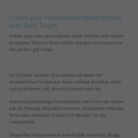
Canvas & Väggdekoration
Allmän integritetspolicy
Kontakta oss & FAQ
Bilder, Fotoförstoring & Fotohäften
Cookie Policy
smartgaranti
Create your Personalised Water Bottles
Skal till Mobil & Surfplatta
Sitemap
smartbonus
with Satin Touch
MyNameBook
Villkor och garantier
Priser & betalning
Create your own personalised water bottles with names
Fotoalmanackor & Fotoagenda
Investor Relations
Status på beställningar
or quotes. Choose from stylish designs and customise
Fotoramar & Tillbehör
the perfect gift today.
Presentkort
Alla fotoprodukter
En Fotobok bevarar dina minnen på bästa vis!
smartphotos Fotoböcker finns i många storlekar, stilar
och prisklasser, välj den som passar just dig.
Inred med personliga Canvastavlor, med Foto på canvas
kan du föreviga dina bästa minnen. smartphoto erbjuder
flera olika storlekar, format och designs för din
Canvastavla.
Skapa fina Fotopresenter som Kudde med foto, Mugg,