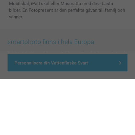
Mobilskal, iPad-skal eller Musmatta med dina bästa
bilder. En Fotopresent är den perfekta gåvan till familj och
vänner.
smartphoto finns i hela Europa
België
-
Belgique
-
Danmark
-
Deutschland
-
France
-
Ireland
-
Nederland
-
Norge
-
Österreich
-
Schweiz
-
Suisse
-
Personalisera din Vattenflaska Svart
Switzerland
-
Suomi
-
Sverige
-
United Kingdom
-
Other Countries
Alla priser är i svenska kronor (SEK), inklusive moms och exklusive porto.
© smartphoto group. All rights reserved