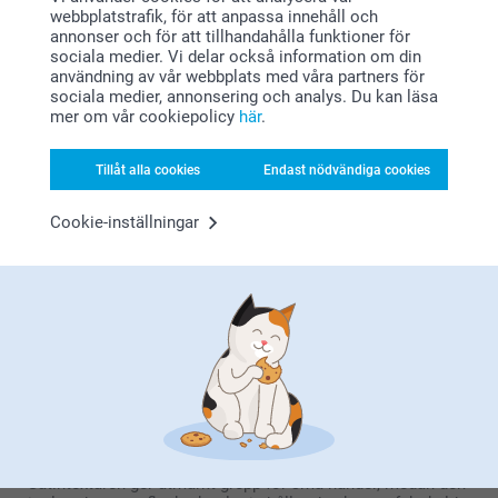
Vattenflaskor har blivit oumbärliga tillbehör i det moderna
webbplatstrafik, för att anpassa innehåll och
livet, och våra personliga flaskor tar vardaglig hydrering till
annonser och för att tillhandahålla funktioner för
en ny nivå. Perfekta som skolvattenflaskor för elever eller
sociala medier. Vi delar också information om din
professionella följeslagare för kontorsarbetare, dessa
användning av vår webbplats med våra partners för
återanvändbara vattenflaskor eliminerar behovet av
sociala medier, annonsering och analys. Du kan läsa
engångsplast samtidigt som de håller dig ordentligt
mer om vår cookiepolicy
här
.
hydrerad under din hektiska dag. Den praktiska storleken
passar perfekt i bilens mugghållare, gymväskor och
ryggsäckar, vilket gör dem idealiska för daglig användning.
Tillåt alla cookies
Endast nödvändiga cookies
Oavsett om du pendlar, tränar eller helt enkelt arbetar
hemifrån, så innebär en pålitlig isolerad vattenflaska att du
alltid har tillgång till perfekt tempererade drycker.
Cookie-inställningar
Dessutom, med personlig anpassning riskerar du aldrig att
tappa bort din flaska igen!
Satin Touch-flaskor, Perfekta för Barn
Våra personliga vattenflaskor med lyxig satinfinish är
utmärkta presenter för barn och kombinerar hållbarhet med
underbar personalisering. Barn älskar att se sina namn
vackert visade på dessa flaskor av högkvalitativt rostfritt
stål, vilket gör det roligt att dricka och förhindrar att
flaskorna blandas ihop i skolan eller i idrottsklubbar.
Satintexturen ger utmärkt grepp för små händer, medan den