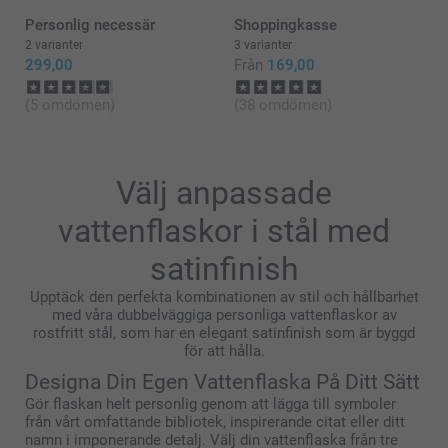
🩵-liga hälsningar,
Personlig necessär
Shoppingkasse
Kirsi @smartphoto
2 varianter
3 varianter
299,00
Från
169,00
(5 omdömen)
(38 omdömen)
Välj anpassade
vattenflaskor i stål med
satinfinish
Upptäck den perfekta kombinationen av stil och hållbarhet
med våra dubbelväggiga personliga vattenflaskor av
rostfritt stål, som har en elegant satinfinish som är byggd
för att hålla.
Designa Din Egen Vattenflaska På Ditt Sätt
Gör flaskan helt personlig genom att lägga till symboler
från vårt omfattande bibliotek, inspirerande citat eller ditt
namn i imponerande detalj. Välj din vattenflaska från tre