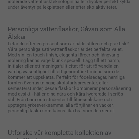
isolerade vattenflaskteknologin håller drycker perfekt kylda
under äventyr på lekplatsen eller efter skolaktiviteter.
Personliga vattenflaskor, Gåvan som Alla
Älskar
Letar du efter en present som är både stilren och praktisk?
Våra personliga satinvattenflaskor är det perfekta valet.
Med sin len-touch finish, eleganta färger och långvarig
isolering känns varje klunk speciell. Lägg till ett namn,
initialer eller ett meningsfullt citat för att förvandla en
vardagsväsentlighet till ett genomtänkt minne som de
kommer att uppskatta. Perfekt för födelsedagar, hemliga
tomten överraskningar, skolstartspresenter, eller
semesterstunder, dessa flaskor kombinerar personalisering
med avsikt - håller dina nära och kära hydrerade i seriös
stil. Från barn och studenter till fitnessälskare och
upptagna yrkesverksamma, alla förtjänar en vacker,
personlig flaska som känns lika bra som den ser ut.
Utforska vår kompletta kollektion av