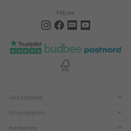
Följ oss
Våra produkter
Etiketter
Om smartphoto
Fotokort
Fotopresenter
Om smartphoto
Kundservice
Fotoböcker
För affiliates