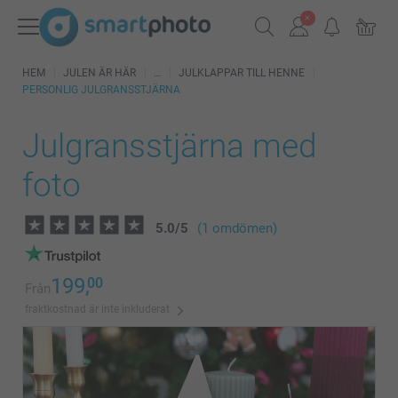
HEM
JULEN ÄR HÄR
JULKLAPPAR TILL HENNE
PERSONLIG JULGRANSSTJÄRNA
Julgransstjärna med
foto
5.0
/
5
(1 omdömen)
199,
00
Från
fraktkostnad är inte inkluderat