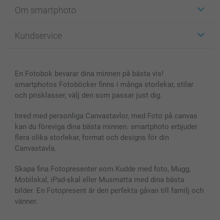
Etiketter
Om smartphoto
Fotokort
Fotopresenter
Om smartphoto
Kundservice
Fotoböcker
För affiliates
Canvas & Väggdekoration
Allmän integritetspolicy
Kontakta oss & FAQ
Bilder, Fotoförstoring & Fotohäften
Cookie Policy
smartgaranti
En Fotobok bevarar dina minnen på bästa vis!
Skal till Mobil & Surfplatta
Sitemap
smartbonus
smartphotos Fotoböcker finns i många storlekar, stilar
MyNameBook
Villkor och garantier
Priser & betalning
och prisklasser, välj den som passar just dig.
Fotoalmanackor & Fotoagenda
Investor Relations
Status på beställningar
Fotoramar & Tillbehör
Inred med personliga Canvastavlor, med Foto på canvas
kan du föreviga dina bästa minnen. smartphoto erbjuder
Presentkort
flera olika storlekar, format och designs för din
Alla fotoprodukter
Canvastavla.
Skapa fina Fotopresenter som Kudde med foto, Mugg,
Mobilskal, iPad-skal eller Musmatta med dina bästa
bilder. En Fotopresent är den perfekta gåvan till familj och
vänner.