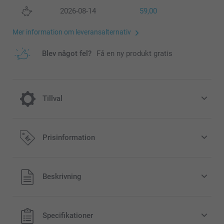
2026-08-14
59,00
Mer information om leveransalternativ
Blev något fel?
Få en ny produkt gratis
Tillval
Lägg till en Miffy-sparbössa till din
Prisinformation
beställning
189,00/styck
Alla priser är i svenska kronor (SEK), inklusive moms och
Beskrivning
exklusive porto.
Original Miffy-sparbössa finns i 3 färger
Kan användas som dekoration i barnrummet
Specifikationer