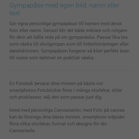
Bilder, Fotoförstoring & Fotohäften
Cookie Policy
smartgaranti
Gympapåse med egen bild, namn eller
Skal till Mobil & Surfplatta
Sitemap
smartbonus
text
MyNameBook
Villkor och garantier
Priser & betalning
Gör egna personliga gympapåsar till barnen med deras
Fotoalmanackor & Fotoagenda
Investor Relations
Status på beställningar
foto eller namn. Genast blir det både enklare och roligare
Fotoramar & Tillbehör
för dem att hålla reda på sin gympaväska. Passar lika bra
Presentkort
som väska till skolgympan som till fotbollsträningen eller
Alla fotoprodukter
danslektionen. Gympapåsen fungerar så klart perfekt även
till vuxna som behöver en praktisk väska.
En Fotobok bevarar dina minnen på bästa vis!
smartphotos Fotoböcker finns i många storlekar, stilar
och prisklasser, välj den som passar just dig.
Inred med personliga Canvastavlor, med Foto på canvas
kan du föreviga dina bästa minnen. smartphoto erbjuder
flera olika storlekar, format och designs för din
Canvastavla.