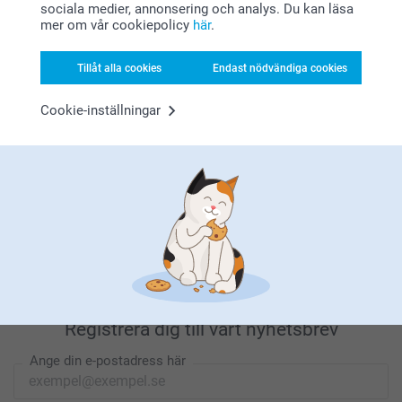
sociala medier, annonsering och analys. Du kan läsa
mer om vår cookiepolicy
här
.
Letar du efter inspiration?
Tillåt alla cookies
Endast nödvändiga cookies
Cookie-inställningar
Förstklassig kundservice
Registrera dig till vårt nyhetsbrev
Ange din e-postadress här