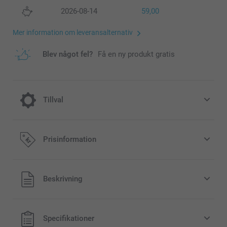
2026-08-14
59,00
Mer information om leveransalternativ
Blev något fel?
Få en ny produkt gratis
Tillval
Lägg till en Miffy-sparbössa till din
Prisinformation
beställning
189,00/styck
Alla priser är i svenska kronor (SEK), inklusive moms och
Beskrivning
exklusive porto.
Original Miffy-sparbössa finns i 3 färger
Kan användas som dekoration i barnrummet
Specifikationer