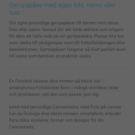
Bilder, Fotoförstoring & Fotohäften
Cookie Policy
smartgaranti
Gympapåse med egen bild, namn eller
Skal till Mobil & Surfplatta
Sitemap
smartbonus
text
MyNameBook
Villkor och garantier
Priser & betalning
Gör egna personliga gympapåsar till barnen med deras
Fotoalmanackor & Fotoagenda
Investor Relations
Status på beställningar
foto eller namn. Genast blir det både enklare och roligare
Fotoramar & Tillbehör
för dem att hålla reda på sin gympaväska. Passar lika bra
Presentkort
som väska till skolgympan som till fotbollsträningen eller
Alla fotoprodukter
danslektionen. Gympapåsen fungerar så klart perfekt även
till vuxna som behöver en praktisk väska.
En Fotobok bevarar dina minnen på bästa vis!
smartphotos Fotoböcker finns i många storlekar, stilar
och prisklasser, välj den som passar just dig.
Inred med personliga Canvastavlor, med Foto på canvas
kan du föreviga dina bästa minnen. smartphoto erbjuder
flera olika storlekar, format och designs för din
Canvastavla.