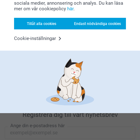
sociala medier, annonsering och analys. Du kan läsa
mer om vår cookiepolicy
här
.
Letar du efter inspiration?
Tillåt alla cookies
Endast nödvändiga cookies
Cookie-inställningar
Förstklassig kundservice
Registrera dig till vårt nyhetsbrev
Ange din e-postadress här