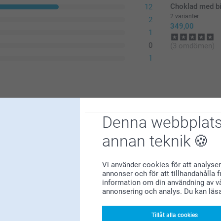
Choklad med bi
12
2 varianter
2
349,00
1
0
(3 omdömen)
1
Denna webbplats
annan teknik
Vi använder cookies för att analyser
annonser och för att tillhandahålla 
information om din användning av vå
annonsering och analys. Du kan läs
Tillåt alla cookies