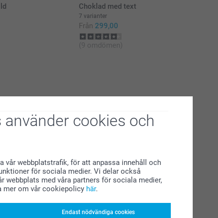
ld
Choklad med text
7 varianter
Från
299,00
(9 omdömen)
 använder cookies och
a vår webbplatstrafik, för att anpassa innehåll och
funktioner för sociala medier. Vi delar också
r webbplats med våra partners för sociala medier,
a mer om vår cookiepolicy
här
.
Endast nödvändiga cookies