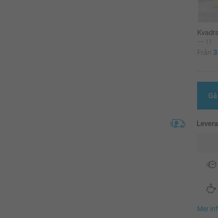
Kvadra
11
Från
3
Gå 
Lever
Mer in