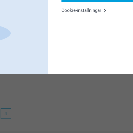
Cookie-inställningar
t! Såååå nöjd
oligt att höra att du är nöjd med chokladen,
dessutom god också :)
4