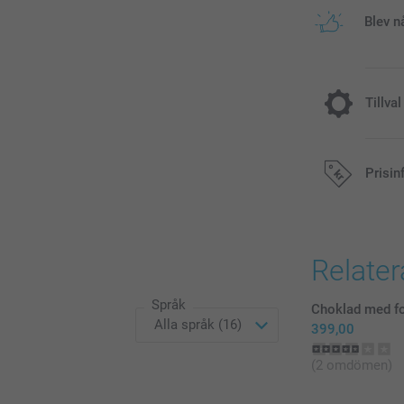
Blev n
Tillval
Kylning fö
Prisin
59,00/styck
Alla priser är 
Relate
Språk
Choklad med fo
399,00
(2 omdömen)