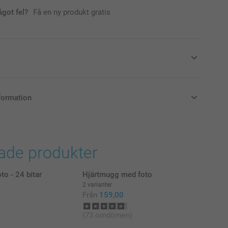
ågot fel?
Få en ny produkt gratis
r varma dagar
formation
i svenska kronor (SEK), inklusive moms och exklusive porto.
rade produkter
to - 24 bitar
Hjärtmugg med foto
2 varianter
Från
159,00
(73 omdömen)