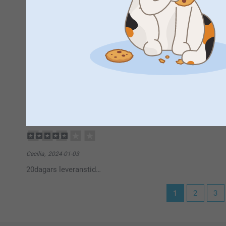
Frida Vilgats,
2024-03-28
Bilden var bättre än väntat på chokladen med färger och all
Visa reaktioner
2024-04-03
15:08
Hej Frida,
Madeleine,
2024-01-08
Tusen tack för ditt fina omdöme och 5 stjärnor. Vad r
Kul med foto på chokladen. Bra present.
visst är det trevligt med egna bilder på och den är 
Varma hälsningar,
Kirsi @smartphoto
Cecilia,
2024-01-03
20dagars leveranstid…
1
2
3