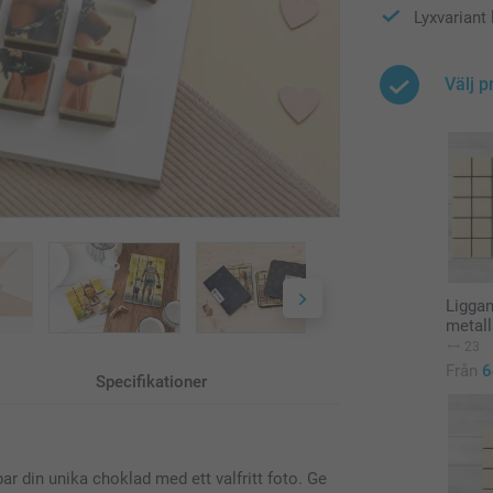
Lyxvariant 
Välj p
Liggan
metal
23
Från
6
Specifikationer
 din unika choklad med ett valfritt foto. Ge