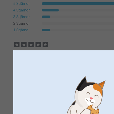
5 Stjärnor
4 Stjärnor
3 Stjärnor
2 Stjärnor
1 Stjärna
Marie Sjöström,
2026-06-02
Jättefina chokladbitar. Bra bilder på chokladen.
Ragnhild Lind,
2024-11-19
Himla fin gåva att ge bort