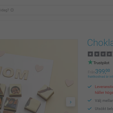
Chokl
399,
00
Från
fraktkostnad är in
Leveransti
håller högs
Välj mella
Utsökt bel