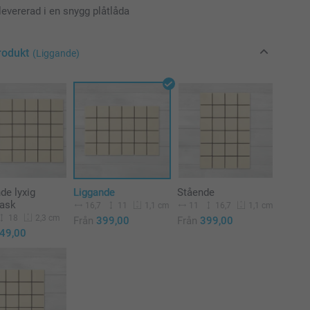
levererad i en snygg plåtlåda
rodukt
(Liggande)
de lyxig
Liggande
Stående
lask
16,7
11
11
16,7
1,1 cm
1,1 cm
18
2,3 cm
Från
399,00
Från
399,00
49,00