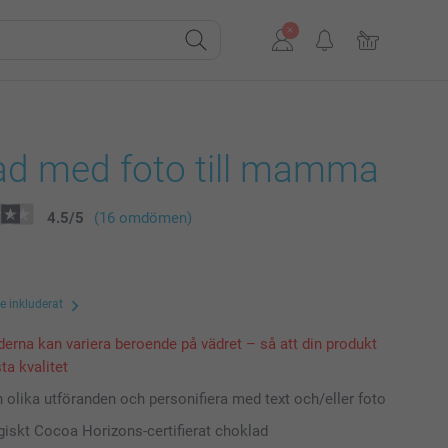
ad med foto till mamma
4.5
/
5
(16 omdömen)
te inkluderat
derna kan variera beroende på vädret – så att din produkt
ta kvalitet
n olika utföranden och personifiera med text och/eller foto
giskt Cocoa Horizons-certifierat choklad