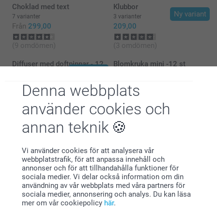
vårt kontaktformulär här:
Choklad med text
Klubbor
https://www.smartphoto.se/kontaktaoss.
Ny variant
7 varianter
3 varianter
Vi ser fram emot att höra från dig.
Från
299,00
209,00
Varma hälsningar,
Kirsi @smartphoto
(9 omdömen)
(3 omdömen)
Diffuser med doftpinnar - 12
Blomkruka mini -12 st
Ny variant
st
3 varianter
8 varianter
Från
379,00
Denna webbplats
409,00
använder cookies och
annan teknik
Vi använder cookies för att analysera vår
Varför
smartphoto
?
webbplatstrafik, för att anpassa innehåll och
annonser och för att tillhandahålla funktioner för
sociala medier. Vi delar också information om din
användning av vår webbplats med våra partners för
sociala medier, annonsering och analys. Du kan läsa
mer om vår cookiepolicy
här
.