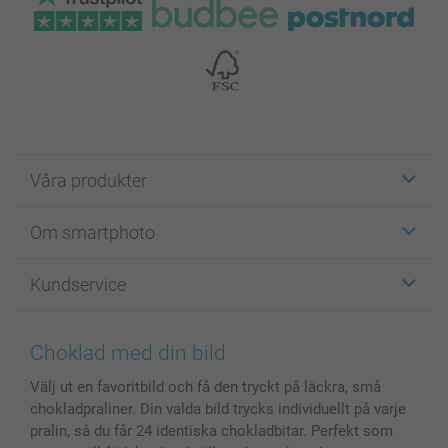
Våra produkter
Etiketter
Om smartphoto
Fotokort
Fotopresenter
Om smartphoto
Kundservice
Fotoböcker
För affiliates
Canvas & Väggdekoration
Allmän integritetspolicy
Kontakta oss & FAQ
Bilder, Fotoförstoring & Fotohäften
Cookie Policy
smartgaranti
Choklad med din bild
Skal till Mobil & Surfplatta
Sitemap
smartbonus
Välj ut en favoritbild och få den tryckt på läckra, små
MyNameBook
Villkor och garantier
Priser & betalning
chokladpraliner. Din valda bild trycks individuellt på varje
Fotoalmanackor & Fotoagenda
Investor Relations
Status på beställningar
pralin, så du får 24 identiska chokladbitar. Perfekt som
Fotoramar & Tillbehör