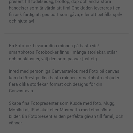
present till födelsedag, bröllop, dop och andra stora
Presentkort
händelser som är värda att fira! Chokladen levereras i en
fin ask färdig att ges bort som gåva, eller att behålla själv
Alla fotoprodukter
och njuta av!
En Fotobok bevarar dina minnen på bästa vis!
smartphotos Fotoböcker finns i många storlekar, stilar
och prisklasser, välj den som passar just dig.
Inred med personliga Canvastavlor, med Foto på canvas
kan du föreviga dina bästa minnen. smartphoto erbjuder
flera olika storlekar, format och designs för din
Canvastavla.
Skapa fina Fotopresenter som Kudde med foto, Mugg,
Mobilskal, iPad-skal eller Musmatta med dina bästa
bilder. En Fotopresent är den perfekta gåvan till familj och
vänner.