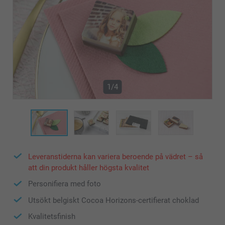
1/4
Leveranstiderna kan variera beroende på vädret – så
att din produkt håller högsta kvalitet
Personifiera med foto
Utsökt belgiskt Cocoa Horizons-certifierat choklad
Kvalitetsfinish