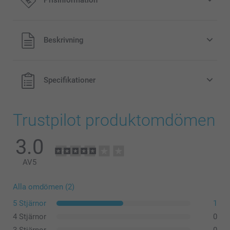
Prisinformation
59,00/styck
Alla priser är i svenska kronor (SEK), inklusive moms och
Beskrivning
exklusive porto.
Specifikationer
Trustpilot produktomdömen
3.0
AV
5
Alla omdömen (2)
5 Stjärnor
1
4 Stjärnor
0