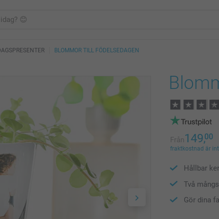
DAGSPRESENTER
BLOMMOR TILL FÖDELSEDAGEN
Blommo
149,
00
Från
fraktkostnad är in
Hållbar ker
Två mångsi
Gör dina fa