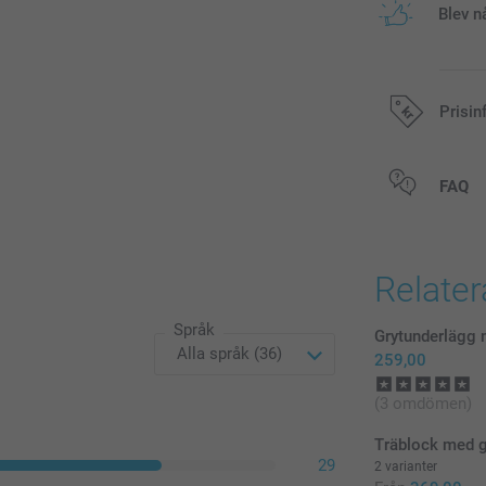
Blev n
Prisin
Alla priser är 
FAQ
Relate
Språk
Grytunderlägg 
259,00
(3 omdömen)
Träblock med 
29
2 varianter