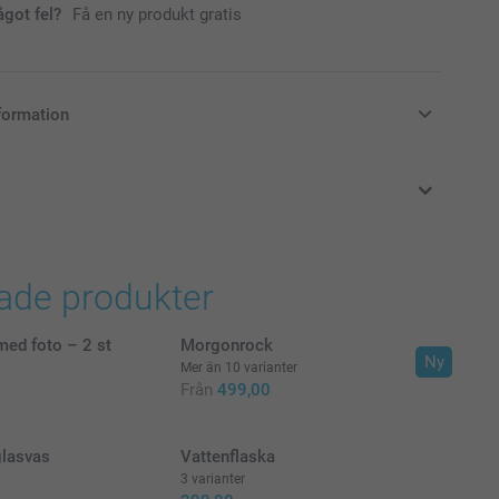
ågot fel?
Få en ny produkt gratis
formation
i svenska kronor (SEK), inklusive moms och exklusive porto.
rade produkter
med foto – 2 st
Morgonrock
Ny
Mer än 10 varianter
Från
499,00
glasvas
Vattenflaska
3 varianter