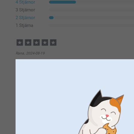
4 Stjärnor
3 Stjärnor
2 Stjärnor
1 Stjärna
Rana,
2024-08-19
Jag köper andra gången och är väldigt nöjd
Mirella Lind,
2024-04-19
Uppskattad present till mormor! Krukorna hade gärna fått v
fönsterbrädan.
Visa reaktioner
2024-04-22