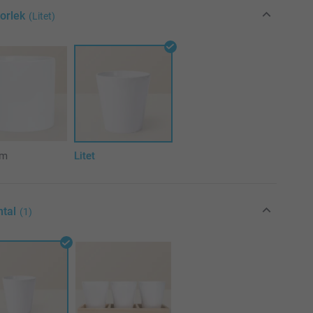
torlek
(Litet)
um
Litet
ntal
(1)