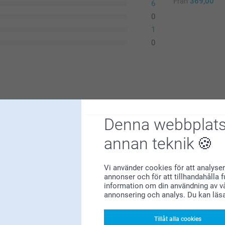
Från
369,00
6
0
1
0
Denna webbplats
annan teknik
ara lite större, men nu passar dem perfekta på
Vi använder cookies för att analyser
annonser och för att tillhandahålla 
information om din användning av vå
annonsering och analys. Du kan läs
Tillåt alla cookies