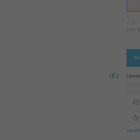
1
9,2
Från
1
Gå 
Lever
Mer in