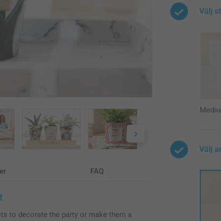
Välj s
Medi
Välj a
er
FAQ
t
ots to decorate the party or make them a