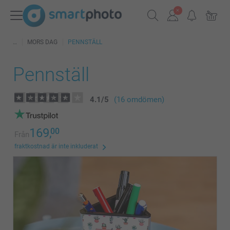
MORS DAG
PENNSTÄLL
Pennställ
4.1
/
5
(16 omdömen)
169,
00
Från
fraktkostnad är inte inkluderat