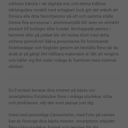
exklusiv känsla i vår digitala era, och denna tidlösa,
rektangulära modell med avtagbart lock gör det enkelt att
förvara alla dina favoritpennor på ett och samma ställe.
Denna fina accessoar i aluminiumplåt blir även en utmärkt
present till kollegor eller kunder. Borttappade pennor i
hemmet eller på jobbet blir ett minne blott med detta
stilrena pennskrin! Säkra presenterna för kommande
födelsedagar och högtider genom att beställa flera när du
ändå är på gång! Det hållbara materialet är lätt att rengöra
och håller sig fint under många år framöver med minimal
skötsel.
En Fotobok bevarar dina minnen på bästa vis!
smartphotos Fotoböcker finns i många storlekar, stilar
och prisklasser, välj den som passar just dig.
Inred med personliga Canvastavlor, med Foto på canvas
kan du föreviga dina bästa minnen. smartphoto erbjuder
flera olika storlekar, format och designs för din