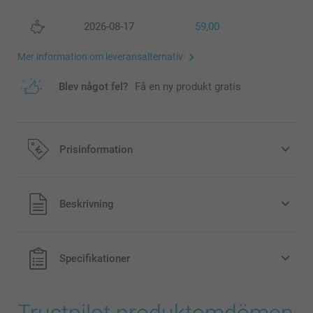
2026-08-17
59,00
Mer information om leveransalternativ
Blev något fel?
Få en ny produkt gratis
Prisinformation
Alla priser är i svenska kronor (SEK), inklusive moms och
Beskrivning
exklusive porto.
Specifikationer
Trustpilot produktomdömen