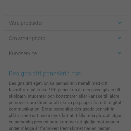
Våra produkter
Etiketter
Om smartphoto
Fotokort
Fotopresenter
Om smartphoto
Kundservice
Fotoböcker
För affiliates
Canvas & Väggdekoration
Allmän integritetspolicy
Kontakta oss & FAQ
Bilder, Fotoförstoring & Fotohäften
Cookie Policy
smartgaranti
Designa ditt pennskrin här!
Skal till Mobil & Surfplatta
Sitemap
smartbonus
Designa ditt eget, unika pennskrin i metall med ditt
MyNameBook
Villkor och garantier
Priser & betalning
favoritfoto på locket! Ett pennskrin är den givna gåvan till
Fotoalmanackor & Fotoagenda
Investor Relations
Status på beställningar
skolbarn, studenter och konstnärer, eller kanske till äldre
Fotoramar & Tillbehör
personer som föredrar att skriva på papper framför digital
Presentkort
kommunikation. Detta personligt designade pennskrin i
plåt är med sitt unika tryck lätt att hålla reda på, och utgör
Alla fotoprodukter
en personlig present som kommer att glädja mottagaren
under många år framöver! Pennskrinet har en nästan