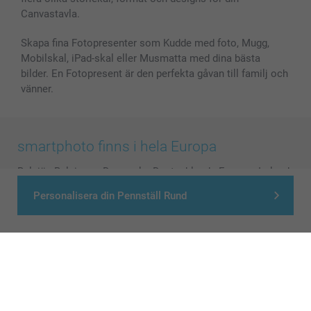
Canvastavla.
Skapa fina Fotopresenter som Kudde med foto, Mugg,
Mobilskal, iPad-skal eller Musmatta med dina bästa
bilder. En Fotopresent är den perfekta gåvan till familj och
vänner.
smartphoto finns i hela Europa
België
-
Belgique
-
Danmark
-
Deutschland
-
France
-
Ireland
-
Nederland
-
Norge
-
Österreich
-
Schweiz
-
Suisse
-
Personalisera din Pennställ Rund
Switzerland
-
Suomi
-
Sverige
-
United Kingdom
-
Other Countries
Alla priser är i svenska kronor (SEK), inklusive moms och exklusive porto.