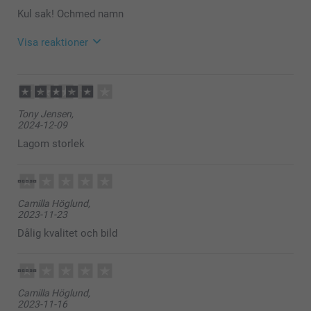
Kul sak! Ochmed namn
Visa reaktioner
2025-12-22
14:39
Hej Thomas,
Tony Jensen,
Stort tack för ⭐️⭐️⭐️⭐️ och omdöme, kul att du är nöjd
2024-12-09
med ditt pennställ, det är så trevligt att kunna ha en
ställ med egen design/bild framme och njuta av den
Lagom storlek
varje dag!
Vi önskar dig en fin dag!
Varma hälsningar,
Pernilla @smartphoto
Camilla Höglund,
2023-11-23
Dålig kvalitet och bild
Camilla Höglund,
2023-11-16