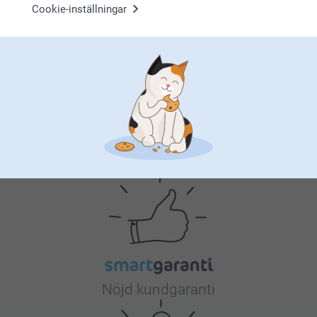
Musmatta till mamma
Headsetstativ
Cookie-inställningar
4 varianter
2 varianter
Från
159,00
Från
359,00
(174 omdömen)
Varför
smartphoto
?
Nöjd kundgaranti