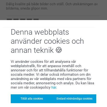
Dålig kvalite på både bilder och ställ. Och utskärningen av
bilderna, sneda glipor mm.
Angelica Velke,
Denna webbplats
2023-02-09
använder cookies och
Är nöjd och tycker att den blev bra
annan teknik
Visa mer
Vi använder cookies för att analysera vår
webbplatstrafik, för att anpassa innehåll och
Relaterade produkter
annonser och för att tillhandahålla funktioner för
sociala medier. Vi delar också information om din
användning av vår webbplats med våra partners för
Pennfodral
Skrivbordsunderlägg
sociala medier, annonsering och analys. Du kan läsa
3 varianter
199,00
mer om vår cookiepolicy
här
.
Från
159,00
(4 omdömen)
Tillåt alla cookies
Endast nödvändiga cookies
(17 omdömen)