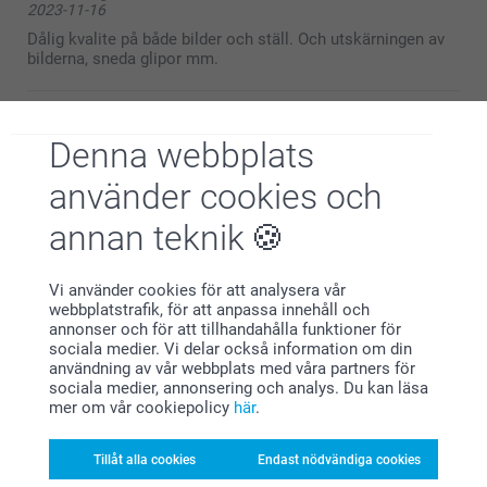
2023-11-16
Dålig kvalite på både bilder och ställ. Och utskärningen av
bilderna, sneda glipor mm.
Denna webbplats
Angelica Velke,
2023-02-09
använder cookies och
Är nöjd och tycker att den blev bra
annan teknik
Visa mer
Vi använder cookies för att analysera vår
webbplatstrafik, för att anpassa innehåll och
annonser och för att tillhandahålla funktioner för
Relaterade produkter
sociala medier. Vi delar också information om din
användning av vår webbplats med våra partners för
sociala medier, annonsering och analys. Du kan läsa
Pennfodral
Skrivbordsunderlägg
mer om vår cookiepolicy
här
.
3 varianter
199,00
Från
159,00
(4 omdömen)
Tillåt alla cookies
Endast nödvändiga cookies
(17 omdömen)