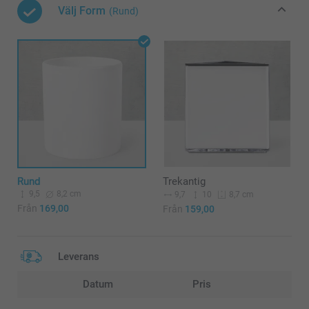
Välj Form
(Rund)
Rund
Trekantig
9,5
8,2 cm
9,7
10
8,7 cm
Från
169,00
Från
159,00
Leverans
Datum
Pris