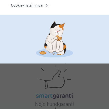
Cookie-inställningar
Musmatta
Headsetstativ
4 varianter
2 varianter
Från
159,00
Från
359,00
(174 omdömen)
Varför
smartphoto
?
Nöjd kundgaranti