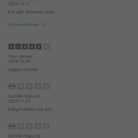
2025-12-17
Kul sak! Ochmed namn
Visa reaktioner
2025-12-22
14:39
Hej Thomas,
Tony Jensen,
Stort tack för ⭐️⭐️⭐️⭐️ och omdöme, kul att du är nöjd
2024-12-09
med ditt pennställ, det är så trevligt att kunna ha en
ställ med egen design/bild framme och njuta av den
Lagom storlek
varje dag!
Vi önskar dig en fin dag!
Varma hälsningar,
Pernilla @smartphoto
Camilla Höglund,
2023-11-23
Dålig kvalitet och bild
Camilla Höglund,