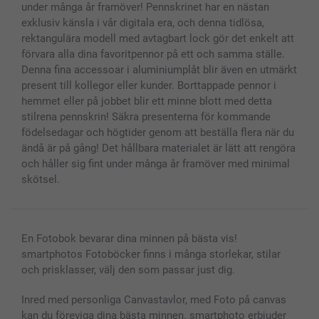
under många år framöver! Pennskrinet har en nästan
exklusiv känsla i vår digitala era, och denna tidlösa,
rektangulära modell med avtagbart lock gör det enkelt att
förvara alla dina favoritpennor på ett och samma ställe.
Denna fina accessoar i aluminiumplåt blir även en utmärkt
present till kollegor eller kunder. Borttappade pennor i
hemmet eller på jobbet blir ett minne blott med detta
stilrena pennskrin! Säkra presenterna för kommande
födelsedagar och högtider genom att beställa flera när du
ändå är på gång! Det hållbara materialet är lätt att rengöra
och håller sig fint under många år framöver med minimal
skötsel.
En Fotobok bevarar dina minnen på bästa vis!
smartphotos Fotoböcker finns i många storlekar, stilar
och prisklasser, välj den som passar just dig.
Inred med personliga Canvastavlor, med Foto på canvas
kan du föreviga dina bästa minnen. smartphoto erbjuder