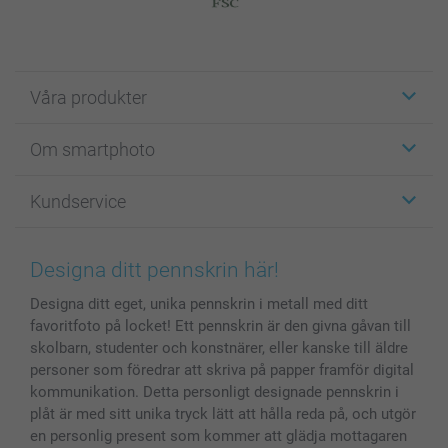
Våra produkter
Etiketter
Om smartphoto
Fotokort
Fotopresenter
Om smartphoto
Kundservice
Fotoböcker
För affiliates
Canvas & Väggdekoration
Allmän integritetspolicy
Kontakta oss & FAQ
Bilder, Fotoförstoring & Fotohäften
Cookie Policy
smartgaranti
Designa ditt pennskrin här!
Skal till Mobil & Surfplatta
Sitemap
smartbonus
Designa ditt eget, unika pennskrin i metall med ditt
MyNameBook
Villkor och garantier
Priser & betalning
favoritfoto på locket! Ett pennskrin är den givna gåvan till
Fotoalmanackor & Fotoagenda
Investor Relations
Status på beställningar
skolbarn, studenter och konstnärer, eller kanske till äldre
Fotoramar & Tillbehör
personer som föredrar att skriva på papper framför digital
Presentkort
kommunikation. Detta personligt designade pennskrin i
plåt är med sitt unika tryck lätt att hålla reda på, och utgör
Alla fotoprodukter
en personlig present som kommer att glädja mottagaren