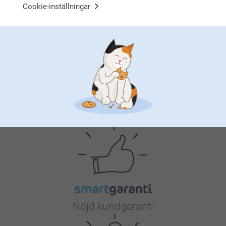
Musmatta
Headsetstativ
Cookie-inställningar
4 varianter
2 varianter
Från
159,00
Från
359,00
(174 omdömen)
Varför
smartphoto
?
Nöjd kundgaranti