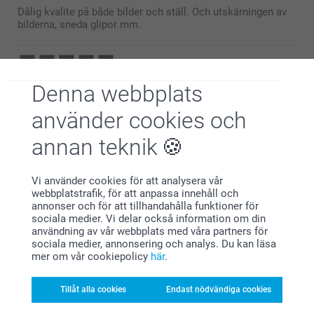
Dålig kvalite på både bilder och ställ. Och utskärningen av
bilderna, sneda glipor mm.
Angelica Velke,
Denna webbplats
2023-02-09
använder cookies och
Är nöjd och tycker att den blev bra
annan teknik
Visa mer
Vi använder cookies för att analysera vår
webbplatstrafik, för att anpassa innehåll och
Relaterade produkter
annonser och för att tillhandahålla funktioner för
sociala medier. Vi delar också information om din
användning av vår webbplats med våra partners för
Pennfodral
Skrivbordsunderlägg
sociala medier, annonsering och analys. Du kan läsa
3 varianter
199,00
mer om vår cookiepolicy
här
.
Från
159,00
(4 omdömen)
Tillåt alla cookies
Endast nödvändiga cookies
(17 omdömen)