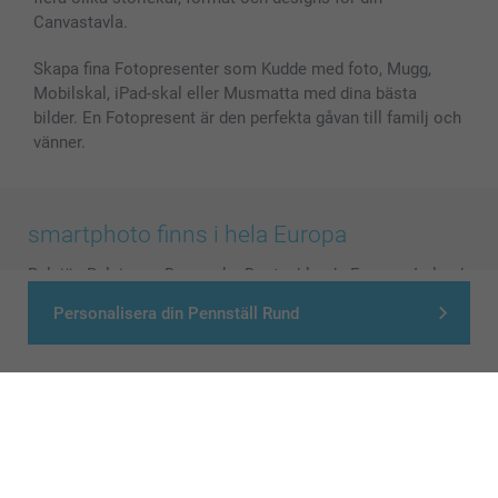
Canvastavla.
Skapa fina Fotopresenter som Kudde med foto, Mugg,
Mobilskal, iPad-skal eller Musmatta med dina bästa
bilder. En Fotopresent är den perfekta gåvan till familj och
vänner.
smartphoto finns i hela Europa
België
-
Belgique
-
Danmark
-
Deutschland
-
France
-
Ireland
-
Nederland
-
Norge
-
Österreich
-
Schweiz
-
Suisse
-
Personalisera din Pennställ Rund
Switzerland
-
Suomi
-
Sverige
-
United Kingdom
-
Other Countries
Alla priser är i svenska kronor (SEK), inklusive moms och exklusive porto.