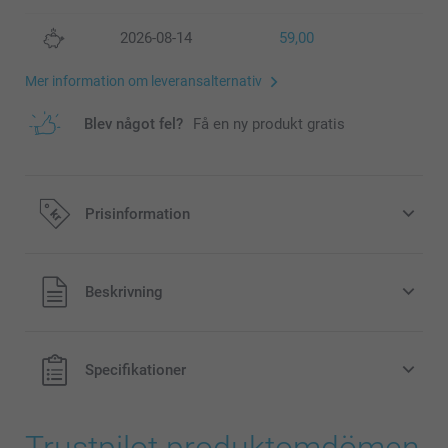
2026-08-14
59,00
Mer information om leveransalternativ
Blev något fel?
Få en ny produkt gratis
Prisinformation
Alla priser är i svenska kronor (SEK), inklusive moms och
Beskrivning
exklusive porto.
Specifikationer
Trustpilot produktomdömen