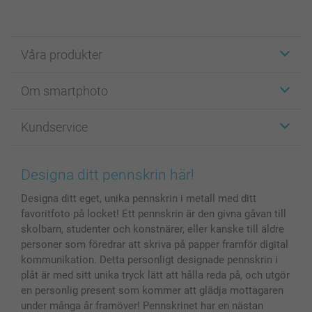
Våra produkter
Etiketter
Om smartphoto
Fotokort
Fotopresenter
Om smartphoto
Kundservice
Fotoböcker
För affiliates
Canvas & Väggdekoration
Allmän integritetspolicy
Kontakta oss & FAQ
Bilder, Fotoförstoring & Fotohäften
Cookie Policy
smartgaranti
Designa ditt pennskrin här!
Skal till Mobil & Surfplatta
Sitemap
smartbonus
Designa ditt eget, unika pennskrin i metall med ditt
MyNameBook
Villkor och garantier
Priser & betalning
favoritfoto på locket! Ett pennskrin är den givna gåvan till
Fotoalmanackor & Fotoagenda
Investor Relations
Status på beställningar
skolbarn, studenter och konstnärer, eller kanske till äldre
Fotoramar & Tillbehör
personer som föredrar att skriva på papper framför digital
Presentkort
kommunikation. Detta personligt designade pennskrin i
plåt är med sitt unika tryck lätt att hålla reda på, och utgör
Alla fotoprodukter
en personlig present som kommer att glädja mottagaren
under många år framöver! Pennskrinet har en nästan