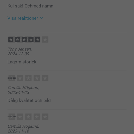
Kul sak! Ochmed namn
Visa reaktioner
2025-12-22
14:39
Hej Thomas,
Tony Jensen,
Stort tack för ⭐️⭐️⭐️⭐️ och omdöme, kul att du är nöjd
2024-12-09
med ditt pennställ, det är så trevligt att kunna ha en
ställ med egen design/bild framme och njuta av den
Lagom storlek
varje dag!
Vi önskar dig en fin dag!
Varma hälsningar,
Pernilla @smartphoto
Camilla Höglund,
2023-11-23
Dålig kvalitet och bild
Camilla Höglund,
2023-11-16