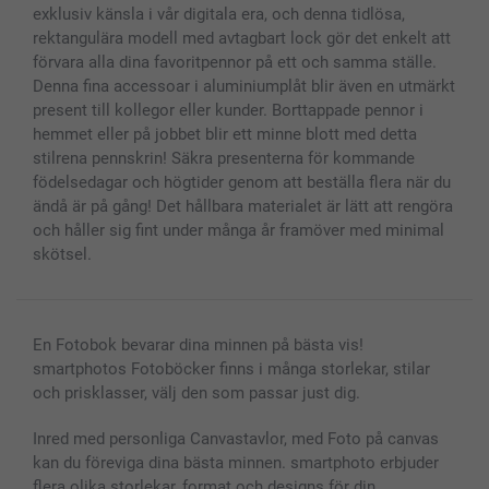
exklusiv känsla i vår digitala era, och denna tidlösa,
rektangulära modell med avtagbart lock gör det enkelt att
förvara alla dina favoritpennor på ett och samma ställe.
Denna fina accessoar i aluminiumplåt blir även en utmärkt
present till kollegor eller kunder. Borttappade pennor i
hemmet eller på jobbet blir ett minne blott med detta
stilrena pennskrin! Säkra presenterna för kommande
födelsedagar och högtider genom att beställa flera när du
ändå är på gång! Det hållbara materialet är lätt att rengöra
och håller sig fint under många år framöver med minimal
skötsel.
En Fotobok bevarar dina minnen på bästa vis!
smartphotos Fotoböcker finns i många storlekar, stilar
och prisklasser, välj den som passar just dig.
Inred med personliga Canvastavlor, med Foto på canvas
kan du föreviga dina bästa minnen. smartphoto erbjuder
flera olika storlekar, format och designs för din