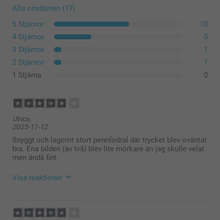
Alla omdömen (17)
5 Stjärnor
10
4 Stjärnor
5
3 Stjärnor
1
2 Stjärnor
1
1 Stjärna
0
Ulrica,
2025-11-12
Snyggt och lagomt stort pennfodral där trycket blev oväntat
bra. Ena bilden (av två) blev lite mörkare än jag skulle velat
men ändå fint.
Visa reaktioner
2025-11-13
10:33