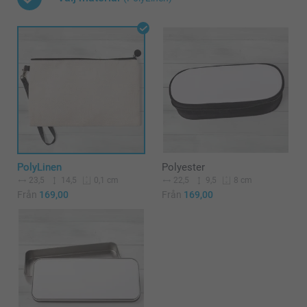
PolyLinen
Polyester
23,5
14,5
22,5
9,5
0,1 cm
8 cm
Från
169,00
Från
169,00