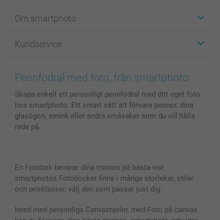
Etiketter
Om smartphoto
Fotokort
Fotopresenter
Om smartphoto
Kundservice
Fotoböcker
För affiliates
Canvas & Väggdekoration
Allmän integritetspolicy
Kontakta oss & FAQ
Bilder, Fotoförstoring & Fotohäften
Cookie Policy
smartgaranti
Pennfodral med foto, från smartphoto
Skal till Mobil & Surfplatta
Sitemap
smartbonus
Skapa enkelt ett personligt pennfodral med ditt eget foto
MyNameBook
Villkor och garantier
Priser & betalning
hos smartphoto. Ett smart sätt att förvara pennor, dina
Fotoalmanackor & Fotoagenda
Investor Relations
Status på beställningar
glasögon, smink eller andra småsaker som du vill hålla
Fotoramar & Tillbehör
reda på.
Presentkort
Alla fotoprodukter
En Fotobok bevarar dina minnen på bästa vis!
smartphotos Fotoböcker finns i många storlekar, stilar
och prisklasser, välj den som passar just dig.
Inred med personliga Canvastavlor, med Foto på canvas