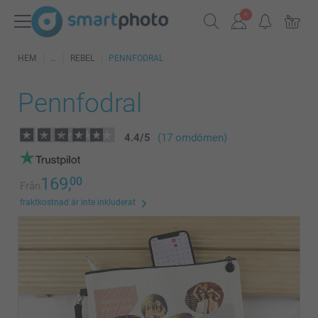
HEM
REBEL
PENNFODRAL
Pennfodral
4.4
/
5
(17 omdömen)
169,
00
Från
fraktkostnad är inte inkluderat