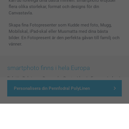
kan du föreviga dina bästa minnen. smartphoto erbjuder
flera olika storlekar, format och designs för din
Canvastavla.
Skapa fina Fotopresenter som Kudde med foto, Mugg,
Mobilskal, iPad-skal eller Musmatta med dina bästa
bilder. En Fotopresent är den perfekta gåvan till familj och
vänner.
smartphoto finns i hela Europa
België
-
Belgique
-
Danmark
-
Deutschland
-
France
-
Ireland
-
Nederland
-
Norge
-
Österreich
-
Schweiz
-
Suisse
-
Personalisera din Pennfodral PolyLinen
Switzerland
-
Suomi
-
Sverige
-
United Kingdom
-
Other Countries
Alla priser är i svenska kronor (SEK), inklusive moms och exklusive porto.