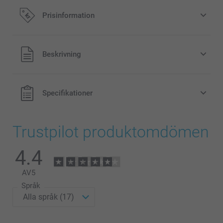
Prisinformation
Alla priser är i svenska kronor (SEK), inklusive moms och
Beskrivning
exklusive porto.
Specifikationer
Trustpilot produktomdömen
4.4
AV
5
Språk