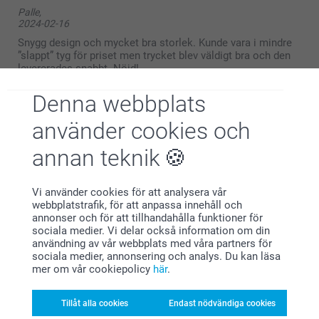
Hej Ulrica,
Palle,
Stort tack för ditt omdöme, vi är glada att du
2024-02-16
uppskattar ditt pennfodral😊.
Vi önskar dig en fin dag!
Snygg design och mycket bra storlek. Kunde vara i mindre
Varma hälsningar,
”slappt” tyg för priset men trycket blev väldigt bra och den
Pernilla @smartphoto
levererades snabbt. Nöjd!
Denna webbplats
använder cookies och
Aiki,
2022-12-30
annan teknik
Bra storlek på pennfodralet men bilderna var något bleka
och mallarna fasta - hade velat ta bort en av textrutor men
det gick inte.
Vi använder cookies för att analysera vår
webbplatstrafik, för att anpassa innehåll och
annonser och för att tillhandahålla funktioner för
sociala medier. Vi delar också information om din
användning av vår webbplats med våra partners för
Lotta,
sociala medier, annonsering och analys. Du kan läsa
2022-12-28
mer om vår cookiepolicy
här
.
Väldigt fina pennskrin, med foton!
Tillåt alla cookies
Endast nödvändiga cookies