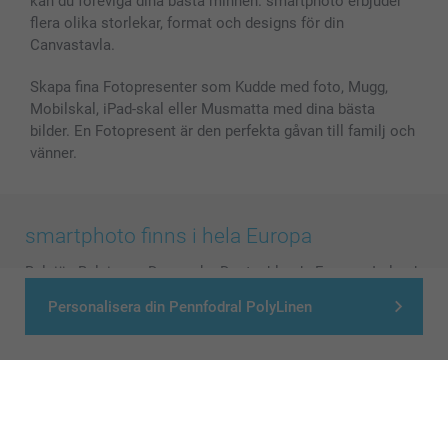
kan du föreviga dina bästa minnen. smartphoto erbjuder
flera olika storlekar, format och designs för din
Canvastavla.
Skapa fina Fotopresenter som Kudde med foto, Mugg,
Mobilskal, iPad-skal eller Musmatta med dina bästa
bilder. En Fotopresent är den perfekta gåvan till familj och
vänner.
smartphoto finns i hela Europa
België
-
Belgique
-
Danmark
-
Deutschland
-
France
-
Ireland
-
Nederland
-
Norge
-
Österreich
-
Schweiz
-
Suisse
-
Personalisera din Pennfodral PolyLinen
Switzerland
-
Suomi
-
Sverige
-
United Kingdom
-
Other Countries
Alla priser är i svenska kronor (SEK), inklusive moms och exklusive porto.