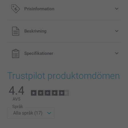
Prisinformation
Alla priser är i svenska kronor (SEK), inklusive moms och
Beskrivning
exklusive porto.
Specifikationer
Trustpilot produktomdömen
4.4
AV
5
Språk