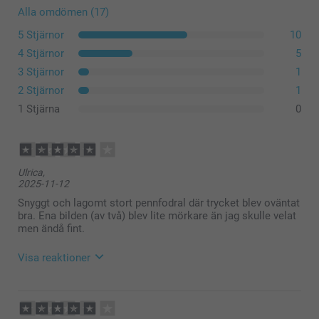
Alla omdömen (17)
5 Stjärnor
10
4 Stjärnor
5
3 Stjärnor
1
2 Stjärnor
1
1 Stjärna
0
Ulrica,
2025-11-12
Snyggt och lagomt stort pennfodral där trycket blev oväntat
bra. Ena bilden (av två) blev lite mörkare än jag skulle velat
men ändå fint.
Visa reaktioner
2025-11-13
10:33