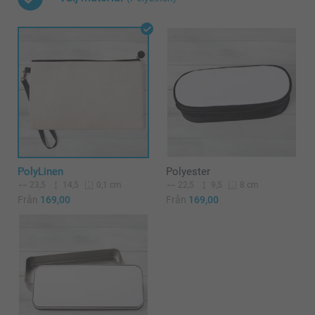
PolyLinen
Polyester
23,5
14,5
22,5
9,5
0,1 cm
8 cm
Från
169,00
Från
169,00