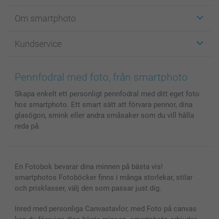
Etiketter
Om smartphoto
Fotokort
Fotopresenter
Om smartphoto
Kundservice
Fotoböcker
För affiliates
Canvas & Väggdekoration
Allmän integritetspolicy
Kontakta oss & FAQ
Bilder, Fotoförstoring & Fotohäften
Cookie Policy
smartgaranti
Pennfodral med foto, från smartphoto
Skal till Mobil & Surfplatta
Sitemap
smartbonus
Skapa enkelt ett personligt pennfodral med ditt eget foto
MyNameBook
Villkor och garantier
Priser & betalning
hos smartphoto. Ett smart sätt att förvara pennor, dina
Fotoalmanackor & Fotoagenda
Investor Relations
Status på beställningar
glasögon, smink eller andra småsaker som du vill hålla
Fotoramar & Tillbehör
reda på.
Presentkort
Alla fotoprodukter
En Fotobok bevarar dina minnen på bästa vis!
smartphotos Fotoböcker finns i många storlekar, stilar
och prisklasser, välj den som passar just dig.
Inred med personliga Canvastavlor, med Foto på canvas