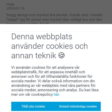
Hej Ulrica,
Palle,
Stort tack för ditt omdöme, vi är glada att du
2024-02-16
uppskattar ditt pennfodral😊.
Vi önskar dig en fin dag!
Snygg design och mycket bra storlek. Kunde vara i mindre
Varma hälsningar,
”slappt” tyg för priset men trycket blev väldigt bra och den
Pernilla @smartphoto
levererades snabbt. Nöjd!
Denna webbplats
använder cookies och
Aiki,
2022-12-30
annan teknik
Bra storlek på pennfodralet men bilderna var något bleka
och mallarna fasta - hade velat ta bort en av textrutor men
det gick inte.
Vi använder cookies för att analysera vår
webbplatstrafik, för att anpassa innehåll och
annonser och för att tillhandahålla funktioner för
sociala medier. Vi delar också information om din
användning av vår webbplats med våra partners för
Lotta,
sociala medier, annonsering och analys. Du kan läsa
2022-12-28
mer om vår cookiepolicy
här
.
Väldigt fina pennskrin, med foton!
Tillåt alla cookies
Endast nödvändiga cookies