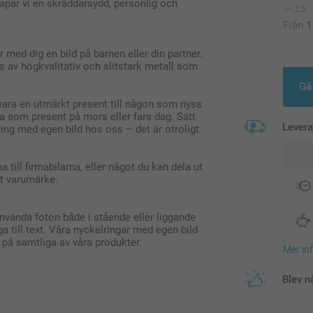
kapar vi en skräddarsydd, personlig och
2,5
Från
1
 med dig en bild på barnen eller din partner.
s av högkvalitativ och slitstark metall som
Gå 
vara en utmärkt present till någon som nyss
ra som present på mors eller fars dag. Sätt
Lever
ing med egen bild hos oss – det är otroligt
 till firmabilarna, eller något du kan dela ut
tt varumärke.
använda foton både i stående eller liggande
a till text. Våra nyckelringar med egen bild
i på samtliga av våra produkter.
Mer in
Blev n