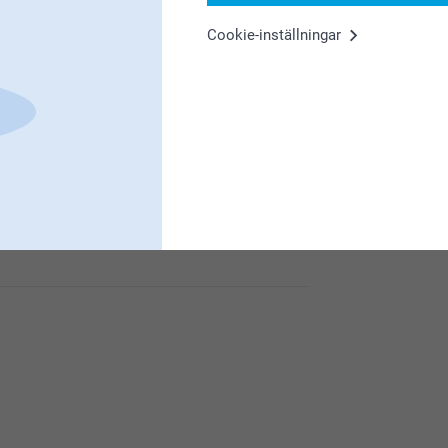
u är nöjd med din nyckelring.
Cookie-inställningar
tällda produkt. Du är välkommen att kontakta
äntat dig, så undersöker vi om något har hänt
llet vill använda dig av vår smartgaranti.
to.se/faq
 är nöjd med din Nyckelring 😊