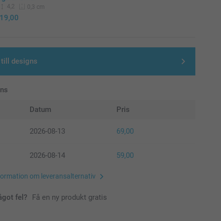
4,2
0,3 cm
19,00
till designs
ans
Datum
Pris
2026-08-13
69,00
2026-08-14
59,00
formation om leveransalternativ
ågot fel?
Få en ny produkt gratis