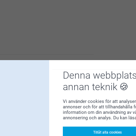
ligt att höra att du är nöjd med nyckelringen.
Denna webbplats
gna personliga motiv på.
yckelringen sitter på nycklarna och själva
annan teknik
Vi använder cookies för att analyser
annonser och för att tillhandahålla 
information om din användning av vå
annonsering och analys. Du kan läs
Tillåt alla cookies