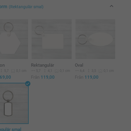
Form
(Rektangulär smal)
on
Rektangulär
Oval
5,7
5,7
4,1
6,4
3,5
0,1 cm
0,1 cm
0,1 cm
69,00
Från
119,00
Från
119,00
ngulär smal