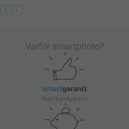
5
igt att höra att du är nöjd med nyckelringen. De
 personliga motiv på.
Varför
smartphoto
?
Nöjd kundgaranti