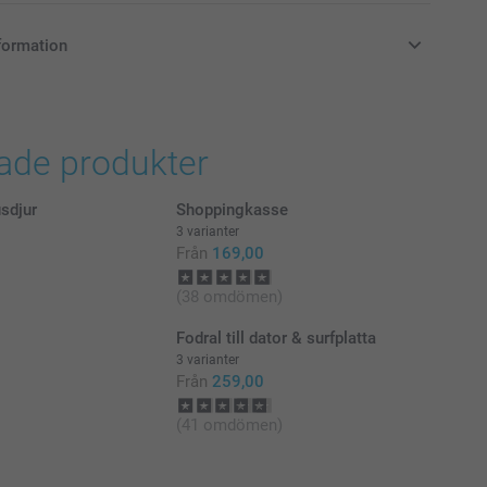
formation
i svenska kronor (SEK), inklusive moms och exklusive porto.
rade produkter
sdjur
Shoppingkasse
3 varianter
Från
169,00
(38 omdömen)
Fodral till dator & surfplatta
3 varianter
Från
259,00
(41 omdömen)