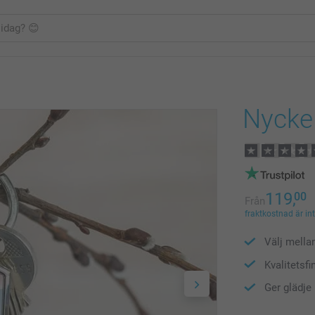
Nyckel
119,
00
Från
fraktkostnad är in
Välj mella
Kvalitetsfi
Ger glädje