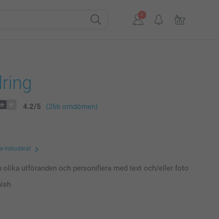
ring
4.2
/
5
(266 omdömen)
te inkluderat
n olika utföranden och personifiera med text och/eller foto
nish