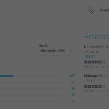
Prisin
Alla priser är 
Relate
Språk
Namnbricka Hu
2 varianter
109,00
(36 omdömen)
Makeup-väska
168
179,00
47
16
(10 omdömen)
15
20