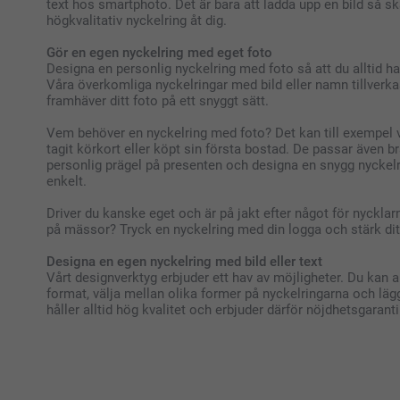
text hos smartphoto. Det är bara att ladda upp en bild så s
högkvalitativ nyckelring åt dig.
Gör en egen nyckelring med eget foto
Designa en personlig nyckelring med foto så att du alltid har
Våra överkomliga nyckelringar med bild eller namn tillverka
framhäver ditt foto på ett snyggt sätt.
Vem behöver en nyckelring med foto? Det kan till exempel 
tagit körkort eller köpt sin första bostad. De passar även b
personlig prägel på presenten och designa en snygg nyckelr
enkelt.
Driver du kanske eget och är på jakt efter något för nycklarna
på mässor? Tryck en nyckelring med din logga och stärk di
Designa en egen nyckelring med bild eller text
Vårt designverktyg erbjuder ett hav av möjligheter. Du kan 
format, välja mellan olika former på nyckelringarna och lägg
håller alltid hög kvalitet och erbjuder därför nöjdhetsgarant