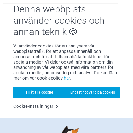
(4 omdömen)
Denna webbplats
Omslag till Pringles burk
Displaybricka
använder cookies och
119,00
499,00
annan teknik
(1 omdömen)
Vi använder cookies för att analysera vår
webbplatstrafik, för att anpassa innehåll och
annonser och för att tillhandahålla funktioner för
sociala medier. Vi delar också information om din
användning av vår webbplats med våra partners för
Varför
smartphoto
?
sociala medier, annonsering och analys. Du kan läsa
mer om vår cookiepolicy
här
.
Tillåt alla cookies
Endast nödvändiga cookies
Cookie-inställningar
Nöjd kundgaranti