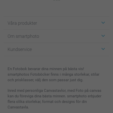
Våra produkter
Etiketter
Om smartphoto
Fotokort
Fotopresenter
Om smartphoto
Kundservice
Fotoböcker
För affiliates
Canvas & Väggdekoration
Allmän integritetspolicy
Kontakta oss & FAQ
Bilder, Fotoförstoring & Fotohäften
Cookie Policy
smartgaranti
En Fotobok bevarar dina minnen på bästa vis!
Skal till Mobil & Surfplatta
Sitemap
smartbonus
smartphotos Fotoböcker finns i många storlekar, stilar
MyNameBook
Villkor och garantier
Priser & betalning
och prisklasser, välj den som passar just dig.
Fotoalmanackor & Fotoagenda
Investor Relations
Status på beställningar
Fotoramar & Tillbehör
Inred med personliga Canvastavlor, med Foto på canvas
kan du föreviga dina bästa minnen. smartphoto erbjuder
Presentkort
flera olika storlekar, format och designs för din
Alla fotoprodukter
Canvastavla.