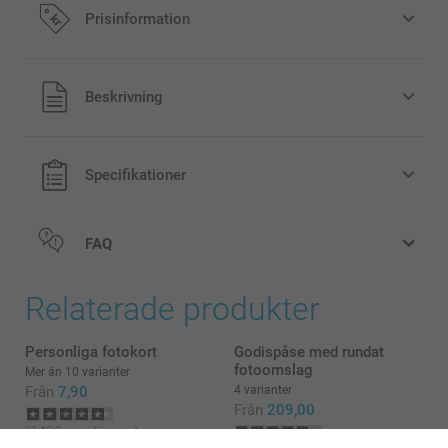
Prisinformation
Alla priser är i svenska kronor (SEK), inklusive moms och
Beskrivning
exklusive porto.
Specifikationer
FAQ
Relaterade produkter
Personliga fotokort
Godispåse med rundat
fotoomslag
Mer än 10 varianter
Från
7,90
4 varianter
Från
209,00
(1430 omdömen)