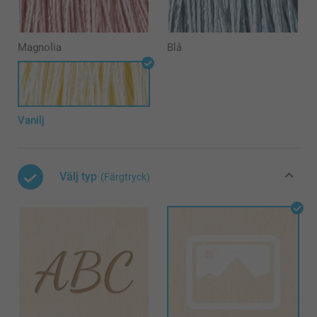
Magnolia
Blå
Vanilj
Välj typ
(Färgtryck)