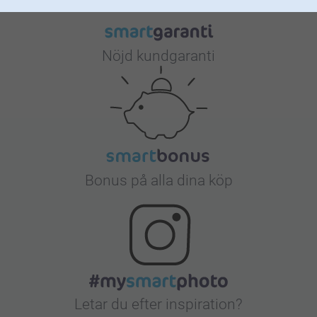
Nöjd kundgaranti
Bonus på alla dina köp
Letar du efter inspiration?