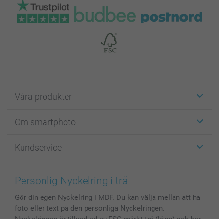
Våra produkter
Etiketter
Om smartphoto
Fotokort
Fotopresenter
Om smartphoto
Kundservice
Fotoböcker
För affiliates
Canvas & Väggdekoration
Allmän integritetspolicy
Kontakta oss & FAQ
Bilder, Fotoförstoring & Fotohäften
Cookie Policy
smartgaranti
Personlig Nyckelring i trä
Skal till Mobil & Surfplatta
Sitemap
smartbonus
Gör din egen Nyckelring i MDF. Du kan välja mellan att ha
MyNameBook
Villkor och garantier
Priser & betalning
foto eller text på den personliga Nyckelringen.
Fotoalmanackor & Fotoagenda
Investor Relations
Status på beställningar
Nyckelringen är tillverkad av FSC-märkt trä (lönn) och har