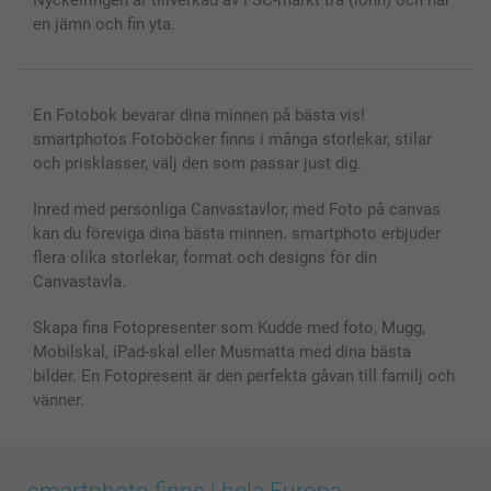
Fotoramar & Tillbehör
en jämn och fin yta.
Presentkort
Alla fotoprodukter
En Fotobok bevarar dina minnen på bästa vis!
smartphotos Fotoböcker finns i många storlekar, stilar
och prisklasser, välj den som passar just dig.
Inred med personliga Canvastavlor, med Foto på canvas
kan du föreviga dina bästa minnen. smartphoto erbjuder
flera olika storlekar, format och designs för din
Canvastavla.
Skapa fina Fotopresenter som Kudde med foto, Mugg,
Mobilskal, iPad-skal eller Musmatta med dina bästa
bilder. En Fotopresent är den perfekta gåvan till familj och
vänner.
smartphoto finns i hela Europa