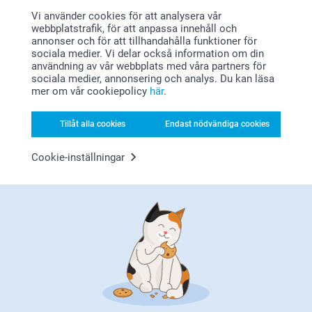
Nyckelring
Makeup-spegel
Vi använder cookies för att analysera vår
Varma hälsningar,
4 varianter
149,00
webbplatstrafik, för att anpassa innehåll och
Miia på Smartphoto
Från
119,00
annonser och för att tillhandahålla funktioner för
(7 omdömen)
sociala medier. Vi delar också information om din
(266 omdömen)
användning av vår webbplats med våra partners för
sociala medier, annonsering och analys. Du kan läsa
Bilder med Trähållare
Trätavla
mer om vår cookiepolicy
här
.
5 varianter
Mer än 10 varianter
Från
129,00
Från
399,00
Tillåt alla cookies
Endast nödvändiga cookies
(15 omdömen)
(13 omdömen)
Cookie-inställningar
Varför
smartphoto
?