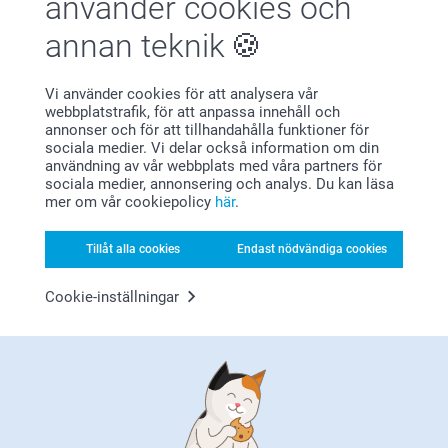
använder cookies och
annan teknik
Ann-Kristin Karlsson,
2023-11-07
Vi använder cookies för att analysera vår
Produkterna var som jag förväntade mig👍
webbplatstrafik, för att anpassa innehåll och
annonser och för att tillhandahålla funktioner för
Relaterade produkter
sociala medier. Vi delar också information om din
användning av vår webbplats med våra partners för
sociala medier, annonsering och analys. Du kan läsa
Badcape baby
Personlig badponcho till
mer om vår cookiepolicy
här
.
barn
289,00
3 varianter
419,00
(7 omdömen)
Tillåt alla cookies
Endast nödvändiga cookies
(1 omdömen)
Cookie-inställningar
Makeup-väska
Tvålpump & Badrumsset
179,00
2 varianter
Från
279,00
(10 omdömen)
(1 omdömen)