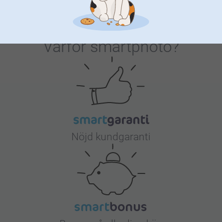
Varför
smartphoto
?
Nöjd kundgaranti