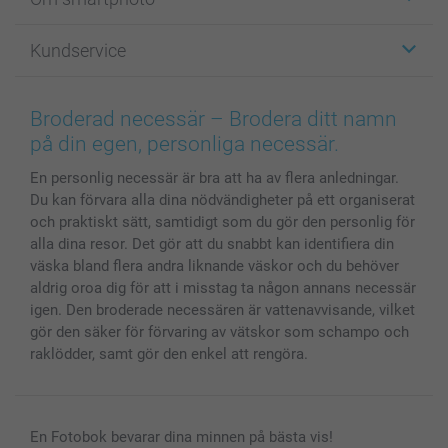
Fotokort
Fotopresenter
Om smartphoto
Kundservice
Fotoböcker
För affiliates
Canvas & Väggdekoration
Allmän integritetspolicy
Kontakta oss & FAQ
Bilder, Fotoförstoring & Fotohäften
Cookie Policy
smartgaranti
Broderad necessär – Brodera ditt namn
Skal till Mobil & Surfplatta
Sitemap
smartbonus
på din egen, personliga necessär.
MyNameBook
Villkor och garantier
Priser & betalning
En personlig necessär är bra att ha av flera anledningar.
Fotoalmanackor & Fotoagenda
Investor Relations
Status på beställningar
Du kan förvara alla dina nödvändigheter på ett organiserat
Fotoramar & Tillbehör
och praktiskt sätt, samtidigt som du gör den personlig för
Presentkort
alla dina resor. Det gör att du snabbt kan identifiera din
Alla fotoprodukter
väska bland flera andra liknande väskor och du behöver
aldrig oroa dig för att i misstag ta någon annans necessär
igen. Den broderade necessären är vattenavvisande, vilket
gör den säker för förvaring av vätskor som schampo och
raklödder, samt gör den enkel att rengöra.
En Fotobok bevarar dina minnen på bästa vis!