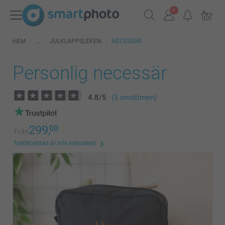
HEM
JULKLAPPSLEKEN
NECESSÄR
Personlig necessär
4.8
/
5
(5 omdömen)
299,
00
Från
fraktkostnad är inte inkluderat