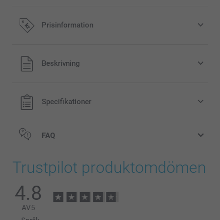
Prisinformation
Alla priser är i svenska kronor (SEK), inklusive moms och
Beskrivning
exklusive porto.
Specifikationer
FAQ
Trustpilot produktomdömen
4.8
AV
5