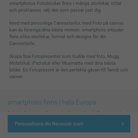
smartphotos Fotoböcker finns i många storlekar, stilar
och prisklasser, välj den som passar just dig.
Inred med personliga Canvastavlor, med Foto på canvas
kan du föreviga dina bästa minnen. smartphoto erbjuder
flera olika storlekar, format och designs för din
Canvastavla.
Skapa fina Fotopresenter som Kudde med foto, Mugg,
Mobilskal, iPad-skal eller Musmatta med dina bästa
bilder. En Fotopresent är den perfekta gåvan till familj och
vänner.
smartphoto finns i hela Europa
België
-
Belgique
-
Danmark
-
Deutschland
-
France
-
Ireland
-
Nederland
-
Norge
-
Österreich
-
Schweiz
-
Suisse
-
Personalisera din Necessär svart
Switzerland
-
Suomi
-
Sverige
-
United Kingdom
-
Other Countries