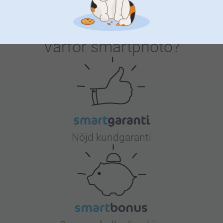
Varför
smartphoto
?
Nöjd kundgaranti