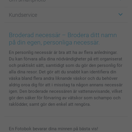
Fotokort
Fotopresenter
Om smartphoto
Kundservice
Fotoböcker
För affiliates
Canvas & Väggdekoration
Allmän integritetspolicy
Kontakta oss & FAQ
Bilder, Fotoförstoring & Fotohäften
Cookie Policy
smartgaranti
Broderad necessär – Brodera ditt namn
Skal till Mobil & Surfplatta
Sitemap
smartbonus
på din egen, personliga necessär.
MyNameBook
Villkor och garantier
Priser & betalning
En personlig necessär är bra att ha av flera anledningar.
Fotoalmanackor & Fotoagenda
Investor Relations
Status på beställningar
Du kan förvara alla dina nödvändigheter på ett organiserat
Fotoramar & Tillbehör
och praktiskt sätt, samtidigt som du gör den personlig för
Presentkort
alla dina resor. Det gör att du snabbt kan identifiera din
Alla fotoprodukter
väska bland flera andra liknande väskor och du behöver
aldrig oroa dig för att i misstag ta någon annans necessär
igen. Den broderade necessären är vattenavvisande, vilket
gör den säker för förvaring av vätskor som schampo och
raklödder, samt gör den enkel att rengöra.
En Fotobok bevarar dina minnen på bästa vis!