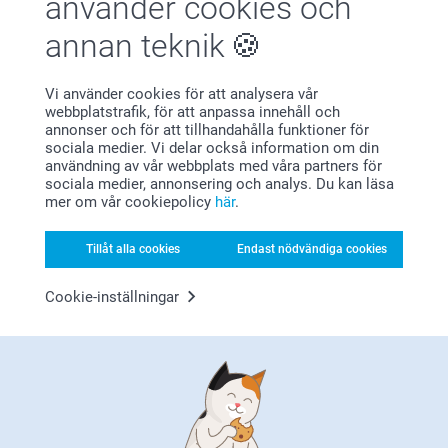
använder cookies och
annan teknik
Ann-Kristin Karlsson,
2023-11-07
Vi använder cookies för att analysera vår
Produkterna var som jag förväntade mig👍
webbplatstrafik, för att anpassa innehåll och
annonser och för att tillhandahålla funktioner för
Relaterade produkter
sociala medier. Vi delar också information om din
användning av vår webbplats med våra partners för
sociala medier, annonsering och analys. Du kan läsa
Badcape baby
Personlig badponcho till
mer om vår cookiepolicy
här
.
barn
289,00
3 varianter
419,00
(7 omdömen)
Tillåt alla cookies
Endast nödvändiga cookies
(1 omdömen)
Cookie-inställningar
Makeup-väska
Tvålpump & Badrumsset
179,00
2 varianter
Från
279,00
(10 omdömen)
(1 omdömen)