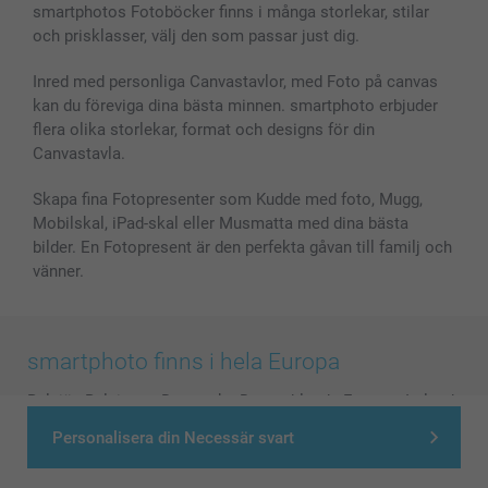
smartphotos Fotoböcker finns i många storlekar, stilar
och prisklasser, välj den som passar just dig.
Inred med personliga Canvastavlor, med Foto på canvas
kan du föreviga dina bästa minnen. smartphoto erbjuder
flera olika storlekar, format och designs för din
Canvastavla.
Skapa fina Fotopresenter som Kudde med foto, Mugg,
Mobilskal, iPad-skal eller Musmatta med dina bästa
bilder. En Fotopresent är den perfekta gåvan till familj och
vänner.
smartphoto finns i hela Europa
België
-
Belgique
-
Danmark
-
Deutschland
-
France
-
Ireland
-
Nederland
-
Norge
-
Österreich
-
Schweiz
-
Suisse
-
Personalisera din Necessär svart
Switzerland
-
Suomi
-
Sverige
-
United Kingdom
-
Other Countries