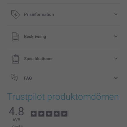
Prisinformation
Alla priser är i svenska kronor (SEK), inklusive moms och
Beskrivning
exklusive porto.
Specifikationer
FAQ
Trustpilot produktomdömen
4.8
AV
5