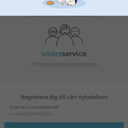
Letar du efter inspiration?
Förstklassig kundservice
Registrera dig till vårt nyhetsbrev
Ange din e-postadress här