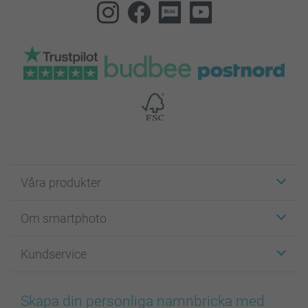
Våra produkter
Etiketter
Om smartphoto
Fotokort
Fotopresenter
Om smartphoto
Kundservice
Fotoböcker
För affiliates
Canvas & Väggdekoration
Allmän integritetspolicy
Kontakta oss & FAQ
Bilder, Fotoförstoring & Fotohäften
Cookie Policy
smartgaranti
Skapa din personliga namnbricka med