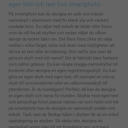
Skal till Mobil & Surfplatta
Sitemap
smartbonus
egen bild och text hos smartphoto
MyNameBook
Villkor och garantier
Priser & betalning
På smartphoto kan du designa en unik och robust
Fotoalmanackor & Fotoagenda
Investor Relations
Status på beställningar
namnskylt i aluminium med fin blank yta och vackert
Fotoramar & Tillbehör
rundade hörn. Du väljer helt enkelt de bilder eller foton
Presentkort
som du vill ha på skylten och sedan väljer du vilken
Alla fotoprodukter
design du tycker bäst om. Det finns flera olika att välja
mellan i olika färger, stilar och även med möjligheter att
skriva en text eller en hälsning. Och varför ska man då
göra en skylt med sitt namn? Det är faktiskt bara fantasin
som sätter gränser. Du kan skapa snygga namnskyltar till
kontoret eller designa en egen registreringsskylt. Du kan
göra en egen skylt med egen text, till exempel en stör-ej-
skylt till sovrumsdörren eller en välkommenskylt till
ytterdörren. Är du hundägare? Perfekt, då kan du designa
en egen skylt och varna för hunden. Skyltar med egen text
och personliga foton passar nästan var som helst och här
på smartphoto kan du designa en namnskylt snabbt och
enkelt. Tack vare de färdiga hålen i skylten får du en enkel
upphängning av skylten. Så vänta inte, designa en
namnskylt redan idag till ett förmånligt pris och med