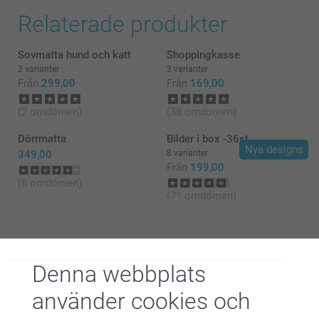
Relaterade produkter
Sovmatta hund och katt
Shoppingkasse
2 varianter
3 varianter
Från
299,00
Från
169,00
(2 omdömen)
(38 omdömen)
Dörrmatta
Bilder i box -36st
Nya designs
349,00
8 varianter
Från
199,00
(6 omdömen)
(71 omdömen)
Denna webbplats
Varför
smartphoto
?
använder cookies och